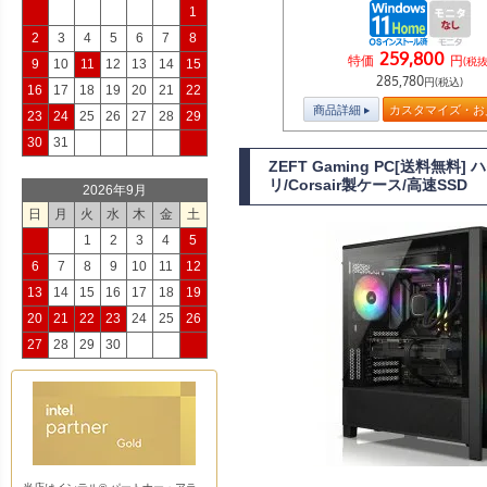
1
2
3
4
5
6
7
8
259,800
特価
円
(税抜
9
10
11
12
13
14
15
285,780
円(税込)
16
17
18
19
20
21
22
商品詳細
カスタマイズ・お
23
24
25
26
27
28
29
30
31
ZEFT Gaming PC[送料無料
リ/Corsair製ケース/高速SSD
2026年9月
日
月
火
水
木
金
土
1
2
3
4
5
6
7
8
9
10
11
12
13
14
15
16
17
18
19
20
21
22
23
24
25
26
27
28
29
30