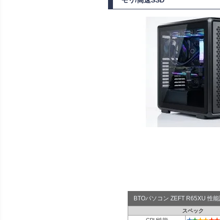
モリ/高速SSD
BTOパソコン ZEFT R65XU 
スペック
★
★
★
★
★
★
CPU性能