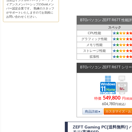
当店はインテル® パートナー・アラ
イアンスメンバーシップのGoldメン
バー認定企業です。 熟練のスタッフ
がサポートいたしますのでお気軽に
お問い合わせください。
BTOパソコン ZEFT R67T 性
スペック
★
★
★
★
★
★
CPU性能
★
★
★
★
★
★
グラフィック性能
★
★
★
★
★
★
メモリ性能
★
★
★
★
★
★
ストレージ性能
★
★
★
★
★
★
拡張性
BTOパソコン ZEFT R67T シリ
549,800
特価
円
(税抜
604,780
円(税込)
商品詳細
カスタマイズ・お
ZEFT Gaming PC[送料無料