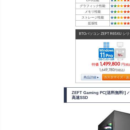
★
★
★
★
★
★
グラフィック性能
★
★
★
★
★
★
メモリ性能
★
★
★
★
★
★
ストレージ性能
★
★
★
★
★
★
拡張性
BTOパソコン ZEFT R65XU シ
1,499,800
特価
円
(税
1,649,780
円(税込)
商品詳細
カスタマイズ・お
ZEFT Gaming PC[送料無料
高速SSD