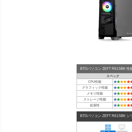
BTOパソコン ZEFT R61SBK
スペック
★
★
★
★
★
CPU性能
★
★
★
★
★
グラフィック性能
★
★
★
★
★
メモリ性能
★
★
★
★
★
ストレージ性能
★
★
★
★
★
拡張性
BTOパソコン ZEFT R61SBK 