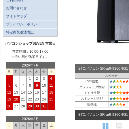
お問い合わせ
サイトマップ
プライバシーポリシー
特定商取引法表記
パソコンショップSEVEN 営業日
営業時間：10:00-17:00
※赤い日が休業日です。
2026年7月
BTOパソコン SR-ar9-9360N
日
月
火
水
木
金
土
スペック
1
2
3
4
★
★
★
★
★
★
CPU性能
5
6
7
8
9
10
11
★
★
★
★
グラフィック性能
12
13
14
15
16
17
18
★
★
★
★
★
★
メモリ性能
★
★
★
★
★
★
ストレージ性能
19
20
21
22
23
24
25
★
★
★
★
★
拡張性
26
27
28
29
30
31
BTOパソコン SR-ar9-9360N/S
2026年8月
日
月
火
水
木
金
土