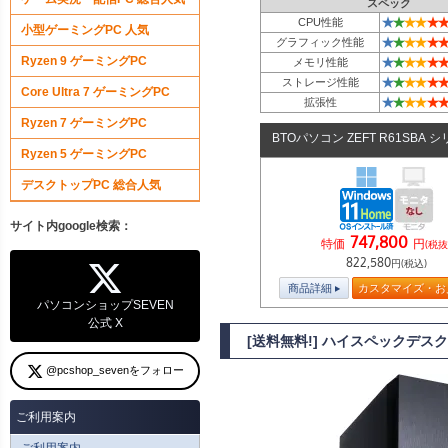
スペック
★
★
★
★
★
★
CPU性能
小型ゲーミングPC 人気
★
★
★
★
★
★
グラフィック性能
Ryzen 9 ゲーミングPC
★
★
★
★
★
★
メモリ性能
★
★
★
★
★
★
ストレージ性能
Core Ultra 7 ゲーミングPC
★
★
★
★
★
★
拡張性
Ryzen 7 ゲーミングPC
BTOパソコン ZEFT R61SBA 
Ryzen 5 ゲーミングPC
デスクトップPC 総合人気
サイト内google検索：
747,800
特価
円
(税抜
822,580
円(税込)
商品詳細
カスタマイズ・お
パソコンショップSEVEN
公式 X
[送料無料!] ハイスペックデスクトッ
@pcshop_sevenをフォロー
ご利用案内
ご利用案内