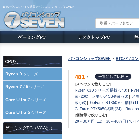
BTOパソコン・PC通販のパソコンショップSEVEN
ゲーミングPC
デスクトップPC
静
パソコンショップSEVEN
>
BTOパソコン
CPU別
Ryzen 9
シリーズ
481
一覧にして比較
件
[スペックで絞りこむ]
Ryzen 7 / 5
シリーズ
Ryzen X3Dシリーズ 搭載 (340)
|
Ryz
載 (266)
|
メモリ64GB搭載 (73)
|
メモ
Core Ultra 7
シリーズ
載 (53)
|
GeForce RTX5070Ti搭載 (11
GeForce RTX5050搭載 (24)
|
Radeon
Core Ultra 5
シリーズ
[価格帯で絞りこむ]
20～30万円 (11)
|
30～40万円 (76)
|
ゲーミングPC（VGA別）