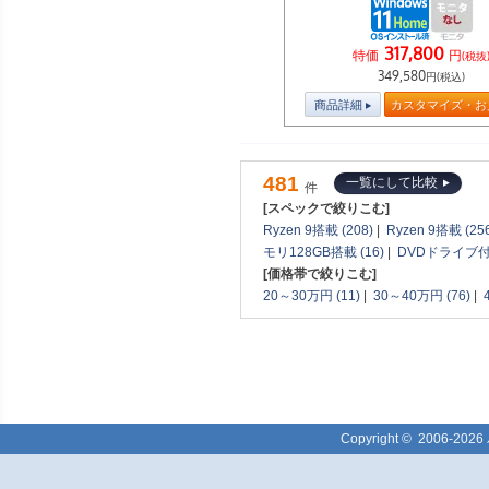
317,800
特価
円
(税抜
349,580
円(税込)
商品詳細
カスタマイズ・お
481
一覧にして比較
件
[スペックで絞りこむ]
Ryzen 9搭載 (208)
|
Ryzen 9搭載 (25
モリ128GB搭載 (16)
|
DVDドライブ付(
[価格帯で絞りこむ]
20～30万円 (11)
|
30～40万円 (76)
|
Copyright ©
2006-2026