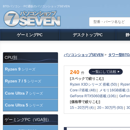
BTOパソコン・PC通販のパソコンショップSEVEN
ゲーミングPC
デスクトップPC
静
パソコンショップSEVEN
>
タワー型BT
CPU別
Ryzen 9
シリーズ
240
一覧にして比較
件
[スペックで絞りこむ]
Ryzen 7 / 5
シリーズ
Ryzen X3Dシリーズ 搭載 (50)
|
Ryze
Core i7搭載 (48)
|
メモリ16GB搭載 (1
Core Ultra 7
シリーズ
GeForce RTX5060搭載 (106)
|
GeFor
[価格帯で絞りこむ]
Core Ultra 5
シリーズ
15～20万円 (4)
|
20～30万円 (93)
|
3
ゲーミングPC（VGA別）