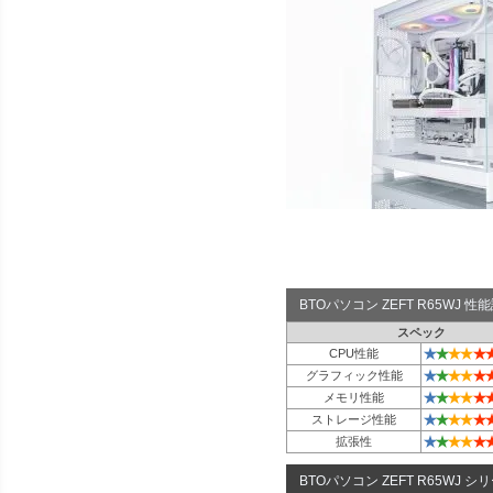
BTOパソコン ZEFT R65WJ 
スペック
★
★
★
★
★
CPU性能
★
★
★
★
★
グラフィック性能
★
★
★
★
★
メモリ性能
★
★
★
★
★
ストレージ性能
★
★
★
★
★
拡張性
BTOパソコン ZEFT R65WJ シ