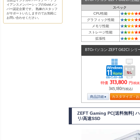
当店はインテル® パートナー・アラ
イアンスメンバーシップのGoldメン
スペック
バー認定企業です。 熟練のスタッフ
★
★
★
★
★
がサポートいたしますのでお気軽に
CPU性能
お問い合わせください。
★
★
★
★
★
グラフィック性能
★
★
★
★
★
メモリ性能
★
★
★
★
★
ストレージ性能
★
★
★
★
★
拡張性
BTOパソコン ZEFT G62CI シ
313,800
特価
円
(税抜
345,180
円(税込)
商品詳細
カスタマイズ・お
ZEFT Gaming PC[送料無料
リ/高速SSD