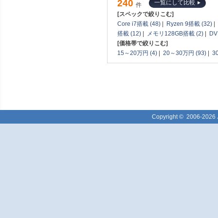
240
一覧にして比較
件
[スペックで絞りこむ]
Core i7搭載 (48)
|
Ryzen 9搭載 (32)
|
搭載 (12)
|
メモリ128GB搭載 (2)
|
DV
[価格帯で絞りこむ]
15～20万円 (4)
|
20～30万円 (93)
|
3
Copyright ©
2006-2026