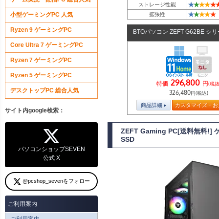
★
★
★
★
★
ストレージ性能
★
★
★
★
★
小型ゲーミングPC 人気
拡張性
Ryzen 9 ゲーミングPC
BTOパソコン ZEFT G62BE シ
Core Ultra 7 ゲーミングPC
Ryzen 7 ゲーミングPC
Ryzen 5 ゲーミングPC
296,800
特価
円
(税抜
デスクトップPC 総合人気
326,480
円(税込)
商品詳細
カスタマイズ・お
サイト内google検索：
ZEFT Gaming PC[送料無料
SSD
パソコンショップSEVEN
公式 X
@pcshop_sevenをフォロー
ご利用案内
ご利用案内