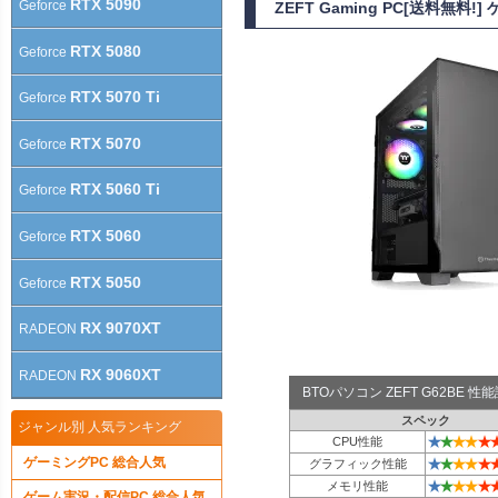
RTX 5090
Geforce
ZEFT Gaming PC[送料無
RTX 5080
Geforce
RTX 5070 Ti
Geforce
RTX 5070
Geforce
RTX 5060 Ti
Geforce
RTX 5060
Geforce
RTX 5050
Geforce
RX 9070XT
RADEON
RX 9060XT
RADEON
BTOパソコン ZEFT G62BE 
スペック
ジャンル別 人気ランキング
★
★
★
★
★
CPU性能
ゲーミングPC 総合人気
★
★
★
★
★
グラフィック性能
★
★
★
★
★
メモリ性能
ゲーム実況・配信PC 総合人気