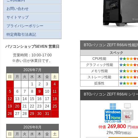
お問い合わせ
サイトマップ
プライバシーポリシー
特定商取引法表記
BTOパソコン ZEFT R66AI 
パソコンショップSEVEN 営業日
スペック
営業時間：10:00-17:00
★
★
★
★
★
CPU性能
※赤い日が休業日です。
★
★
★
★
★
グラフィック性能
2026年7月
★
★
★
★
★
メモリ性能
日
月
火
水
木
金
土
★
★
★
★
★
ストレージ性能
★
★
★
★
★
拡張性
1
2
3
4
5
6
7
8
9
10
11
BTOパソコン ZEFT R66AI シリ
12
13
14
15
16
17
18
19
20
21
22
23
24
25
26
27
28
29
30
31
269,800
特価
円
2026年8月
(税抜
296,780
円(税込)
日
月
火
水
木
金
土