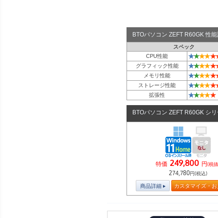
BTOパソコン ZEFT R60GK 
スペック
★
★
★
★
★
CPU性能
★
★
★
★
★
グラフィック性能
★
★
★
★
★
メモリ性能
★
★
★
★
★
ストレージ性能
★
★
★
★
★
拡張性
BTOパソコン ZEFT R60GK シ
249,800
特価
円
(税抜
274,780
円(税込)
商品詳細
カスタマイズ・お