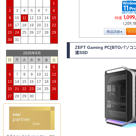
1
2
3
4
5
6
7
8
1,099
特価
9
10
11
12
13
14
15
1,209,7
16
17
18
19
20
21
22
商品詳細
カス
23
24
25
26
27
28
29
30
31
ZEFT Gaming PC[BTOパ
速SSD
2026年9月
日
月
火
水
木
金
土
1
2
3
4
5
6
7
8
9
10
11
12
13
14
15
16
17
18
19
20
21
22
23
24
25
26
27
28
29
30