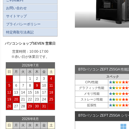
お問い合わせ
サイトマップ
プライバシーポリシー
特定商取引法表記
パソコンショップSEVEN 営業日
営業時間：10:00-17:00
※赤い日が休業日です。
2026年7月
BTOパソコン ZEFT Z55GA 
日
月
火
水
木
金
土
スペック
1
2
3
4
★
★
★
★
★
★
CPU性能
5
6
7
8
9
10
11
★
★
★
★
★
★
グラフィック性能
12
13
14
15
16
17
18
★
★
★
★
★
★
メモリ性能
★
★
★
★
★
★
19
20
21
22
23
24
25
ストレージ性能
★
★
★
★
★
★
拡張性
26
27
28
29
30
31
BTOパソコン ZEFT Z55GA シ
2026年8月
日
月
火
水
木
金
土