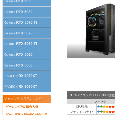
RTX 5090
Geforce
RTX 5080
Geforce
RTX 5070 Ti
Geforce
RTX 5070
Geforce
RTX 5060 Ti
Geforce
RTX 5060
Geforce
RTX 5050
Geforce
RX 9070XT
RADEON
RX 9060XT
RADEON
BTOパソコン ZEFT G62BG 
ジャンル別 人気ランキング
スペック
★
★
★
★
★
★
ゲーミングPC 総合人気
CPU性能
★
★
★
★
★
★
グラフィック性能
ゲーム実況・配信PC 総合人気