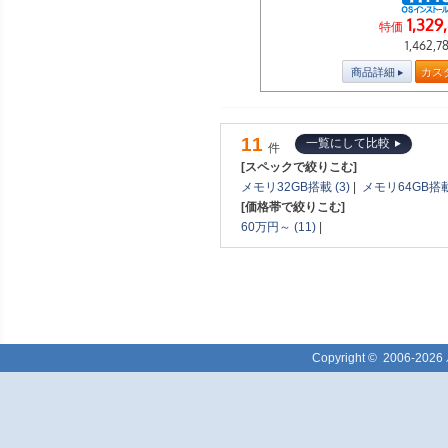
1,329
特価
1,462,7
商品詳細
カス
11
一覧にして比較
件
[スペックで絞りこむ]
メモリ32GB搭載 (3)
|
メモリ64GB搭載 
[価格帯で絞りこむ]
60万円～ (11)
|
Copyright ©
2006-2026