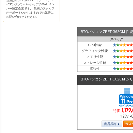
当店はインテル® パートナー・アラ
イアンスメンバーシップのGoldメン
バー認定企業です。 熟練のスタッフ
がサポートいたしますのでお気軽に
お問い合わせください。
BTOパソコン ZEFT G62CM
スペック
★
★
★
★
★
★
CPU性能
★
★
★
★
★
★
グラフィック性能
★
★
★
★
★
★
メモリ性能
★
★
★
★
★
★
ストレージ性能
★
★
★
★
★
★
拡張性
BTOパソコン ZEFT G62CM シ
1,179
特価
1,297,7
商品詳細
カス