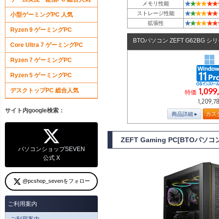
★
★
★
★
★
★
メモリ性能
★
★
★
★
★
★
ストレージ性能
小型ゲーミングPC 人気
★
★
★
★
★
★
拡張性
Ryzen 9 ゲーミングPC
BTOパソコン ZEFT G62BG シ
Core Ultra 7 ゲーミングPC
Ryzen 7 ゲーミングPC
Ryzen 5 ゲーミングPC
1,099
デスクトップPC 総合人気
特価
1,209,7
サイト内google検索：
商品詳細
カス
ZEFT Gaming PC[BTOパ
パソコンショップSEVEN
公式 X
@pcshop_sevenをフォロー
ご利用案内
ご利用案内