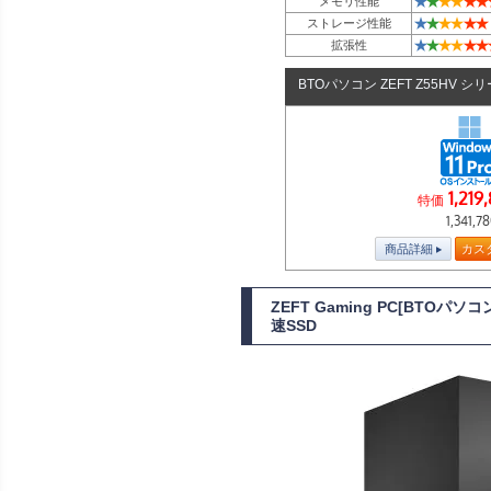
★
★
★
★
★
★
メモリ性能
★
★
★
★
★
★
ストレージ性能
★
★
★
★
★
★
拡張性
BTOパソコン ZEFT Z55HV シ
1,219
特価
1,341,7
商品詳細
カス
ZEFT Gaming PC[BTOパ
速SSD