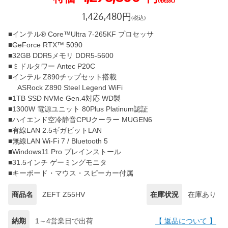
1,426,480
円
(税込)
■インテル® Core™Ultra 7-265KF プロセッサ
■GeForce RTX™ 5090
■32GB DDR5メモリ DDR5-5600
■ミドルタワー Antec P20C
■インテル Z890チップセット搭載
ASRock Z890 Steel Legend WiFi
■1TB SSD NVMe Gen.4対応 WD製
■1300W 電源ユニット 80Plus Platinum認証
■ハイエンド空冷静音CPUクーラー MUGEN6
■有線LAN 2.5ギガビットLAN
■無線LAN Wi-Fi 7 / Bluetooth 5
■Windows11 Pro プレインストール
■31.5インチ ゲーミングモニタ
■キーボード・マウス・スピーカー付属
商品名
ZEFT Z55HV
在庫状況
在庫あり
納期
1～4営業日で出荷
【 返品について 】