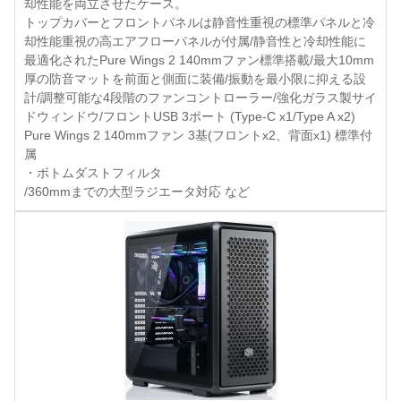
却性能を両立させたケース。
トップカバーとフロントパネルは静音性重視の標準パネルと冷
却性能重視の高エアフローパネルが付属/静音性と冷却性能に
最適化されたPure Wings 2 140mmファン標準搭載/最大10mm
厚の防音マットを前面と側面に装備/振動を最小限に抑える設
計/調整可能な4段階のファンコントローラー/強化ガラス製サイ
ドウィンドウ/フロントUSB 3ポート (Type-C x1/Type A x2)
Pure Wings 2 140mmファン 3基(フロントx2、背面x1) 標準付
属
・ボトムダストフィルタ
/360mmまでの大型ラジエータ対応 など