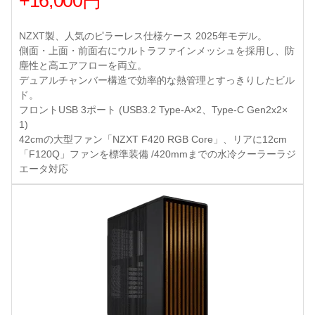
+16,000円
NZXT製、人気のピラーレス仕様ケース 2025年モデル。
側面・上面・前面右にウルトラファインメッシュを採用し、防
塵性と高エアフローを両立。
デュアルチャンバー構造で効率的な熱管理とすっきりしたビル
ド。
フロントUSB 3ポート (USB3.2 Type-A×2、Type-C Gen2x2×
1)
42cmの大型ファン「NZXT F420 RGB Core」、リアに12cm
「F120Q」ファンを標準装備 /420mmまでの水冷クーラーラジ
エータ対応