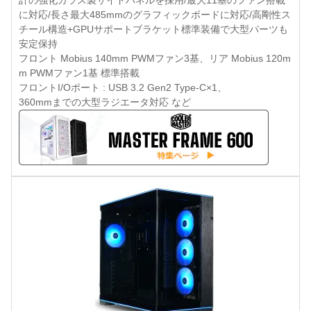
計の強化ガラス製サイドパネルを採用/最大11基のファン搭載
に対応/長さ最大485mmのグラフィックボードに対応/高剛性ス
チール構造+GPUサポートブラケット標準装備で大型パーツも
安定保持
フロント Mobius 140mm PWMファン3基、リア Mobius 120m
m PWMファン1基 標準搭載
フロントI/Oポート : USB 3.2 Gen2 Type-C×1、
360mmまでの大型ラジエータ対応 など