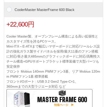
CoolerMaster MasterFrame 600 Black
+22,600円
Cooler Master製、オープンフレーム構造による高い拡張性と
カスタマイズ性を誇るPCケース。
Mini-ITX～E-ATXまで幅広いマザーボードに対応/ツールレス設
計の強化ガラス製サイドパネルを採用/最大11基のファン搭載
に対応/長さ最大485mmのグラフィックボードに対応/高剛性ス
チール構造+GPUサポートブラケット標準装備で大型パーツも
安定保持
フロント Mobius 140mm PWMファン3基、リア Mobius 120m
m PWMファン1基 標準搭載
フロントI/Oポート : USB 3.2 Gen2 Type-C×1、
360mmまでの大型ラジエータ対応 など