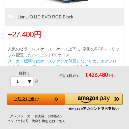
LianLi O11D EVO RGB Black
+27,400円
人気のピラーレスケース、ケース上下にL字形のRGBストリッ
プを配置したハイエンドPCケース。
メーカー標準ではケースファンが付属しないため、エアフロー
を考慮して当店でファンを追加した特別仕様モデルです。
台数：
120mm アドレサブルRGBファン 4基(フロント 3基 リア 1基)
円
合計(税込):
標準搭載（ショップ追加）
台
フロントと左サイドにガラスパネルを採用、中がシームレスに
見えるパネル/最大3基の360mmラジエーターが搭載可能な拡
ご注文
に進む
張性
/フロントUSB 3ポート (Type-C x1/Type A x2)
・ボトムダストフィルタ
/420mmまでの大型ラジエータ対応 など