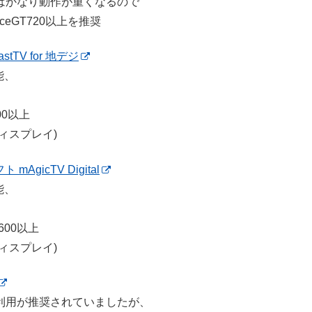
はかなり動作が重くなるので
eGT720以上を推奨
TV for 地デジ
能、
00以上
ディスプレイ)
gicTV Digital
能、
600以上
ディスプレイ)
利用が推奨されていましたが、