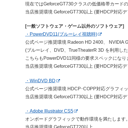
現在ではGeforceGT730クラスの低価格帯カー
当店推奨環境 GeforceGT730以上 (要HDCP対応
[一般ソフトウェア・ゲーム以外のソフトウェア]
・PowerDVD11(ブルーレイ視聴時)
公式ページ推奨環境 Radeon HD 2400、 NVIDIA Ge
(ブルーレイ、DVD、TrueTheaterR 3D を利用し
こちらもPowerDVD11同様の要求スペックにな
当店推奨環境 GeforceGT730以上 (要HDCP対応
・WinDVD BD
公式ページ推奨環境 HDCP･COPP対応グラフィ
当店推奨環境 GeforceGT730以上 (要HDCP対応
・Adobe Illustrator CS5
オンボードグラフィックで動作環境を満たします
当店推奨環境 GeforceGT720以上