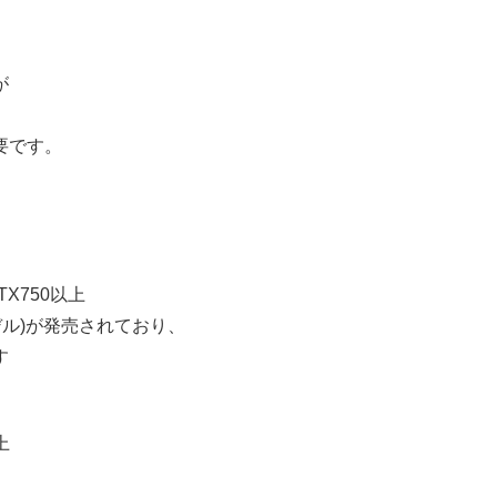
が
要です。
GTX750以上
デル)が発売されており、
す
上
。