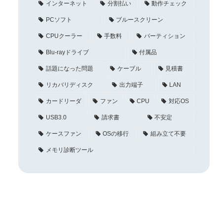
インターネット
分割払い
動作チェック
PCソフト
ブルースクリーン
CPUクーラー
手数料
パーティション
Blu-rayドライブ
付属品
話題になった問題
ケーブル
見積書
リカバリディスク
出力端子
LAN
カードリーダ
ファン
CPU
対応OS
USB3.0
請求書
不安定
ケースファン
OSの移行
組み立て不要
メモリ診断ツール