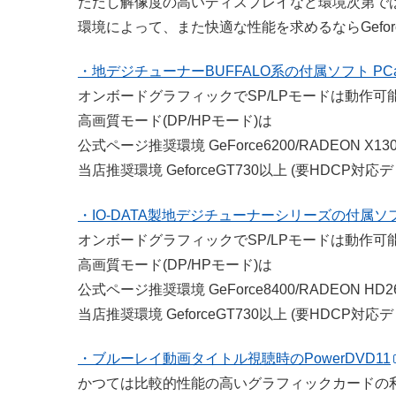
ただし解像度の高いディスプレイなど環境次第で
環境によって、また快適な性能を求めるならGeforc
・地デジチューナーBUFFALO系の付属ソフト PCast
オンボードグラフィックでSP/LPモードは動作可
高画質モード(DP/HPモード)は
公式ページ推奨環境 GeForce6200/RADEON X13
当店推奨環境 GeforceGT730以上 (要HDCP対応
・IO-DATA製地デジチューナーシリーズの付属ソフト mA
オンボードグラフィックでSP/LPモードは動作可
高画質モード(DP/HPモード)は
公式ページ推奨環境 GeForce8400/RADEON HD2
当店推奨環境 GeforceGT730以上 (要HDCP対応
・ブルーレイ動画タイトル視聴時のPowerDVD11
かつては比較的性能の高いグラフィックカードの