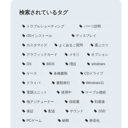
検索されているタグ
トラブルシューティング
パーツ説明
OSインストール
ディスプレイ
カスタマイズ
よくあるご質問
選ぶコツ
グラフィックカード
メモリ
オプション
OS
BIOS
増設
windows
ケース
各種書類
CDドライブ
ドライバ
書類発行
Windows11
電源ユニット
使用中
ケーブル接続
地デジチューナー
領収書
到着後
保証
配送
サウンド
SSD
PCゲーム
納期
静音化