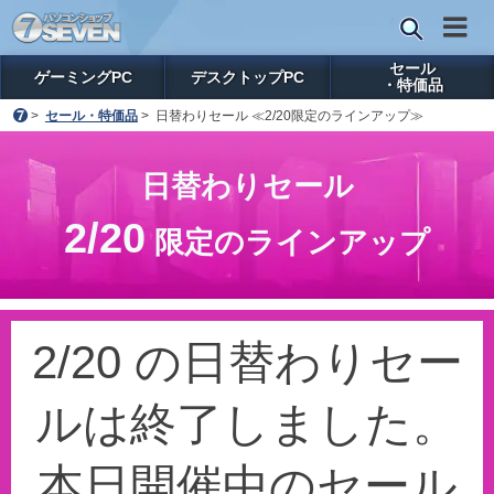
セール
ゲーミングPC
デスクトップPC
・特価品
>
セール・特価品
>
日替わりセール ≪2/20限定のラインアップ≫
日替わりセール
2/20
限定のラインアップ
2/20 の日替わりセー
ルは終了しました。
本日開催中のセール