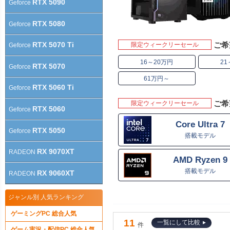
RTX 5090
Geforce
RTX 5080
Geforce
RTX 5070 Ti
ご希
限定ウィークリーセール
Geforce
16～20万円
21
RTX 5070
Geforce
61万円～
RTX 5060 Ti
Geforce
ご希
限定ウィークリーセール
RTX 5060
Geforce
Core Ultra 7
RTX 5050
Geforce
搭載モデル
RX 9070XT
RADEON
AMD Ryzen 9
搭載モデル
RX 9060XT
RADEON
ジャンル別 人気ランキング
ゲーミングPC 総合人気
11
一覧にして比較
件
ゲーム実況・配信PC 総合人気