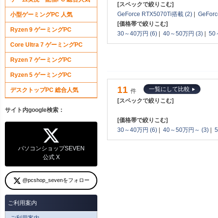
[スペックで絞りこむ]
GeForce RTX5070Ti搭載 (2)
|
GeForc
小型ゲーミングPC 人気
[価格帯で絞りこむ]
Ryzen 9 ゲーミングPC
30～40万円 (6)
|
40～50万円 (3)
|
50
Core Ultra 7 ゲーミングPC
Ryzen 7 ゲーミングPC
Ryzen 5 ゲーミングPC
11
一覧にして比較
デスクトップPC 総合人気
件
[スペックで絞りこむ]
サイト内google検索：
[価格帯で絞りこむ]
30～40万円 (6)
|
40～50万円～ (3)
|
パソコンショップSEVEN
公式 X
@pcshop_sevenをフォロー
ご利用案内
ご利用案内