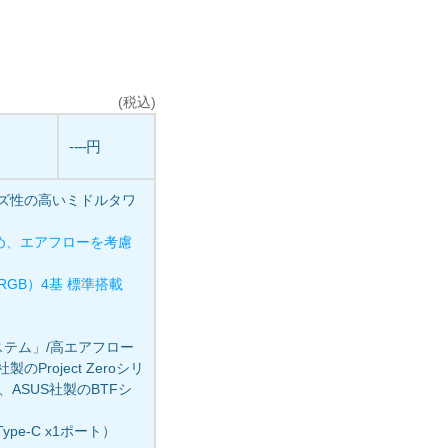
(税込)
----円
イズ性の高いミドルタワ
め、エアフローを考慮
 ARGB）4基 標準搭載
システム」/高エアフロー
Project Zeroシリ
ズ、ASUS社製のBTFシ
Type-C x1ポート）