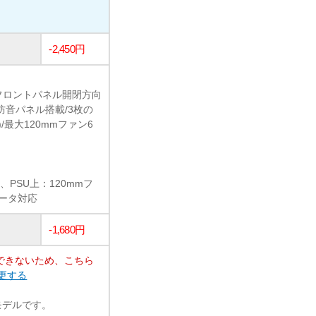
-2,450円
フロントパネル開閉方向
防音パネル搭載/3枚の
最大120mmファン6
、PSU上：120mmフ
エータ対応
-1,680円
できないため、こちら
変更する
新モデルです。