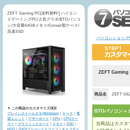
ZEFT Gaming PC[送料無料!] ハイエン
ドゲーミングPC/人気グラボ/BTOパソコ
ン/大容量64GBメモリ/Corsair製ケース/
高速SSD
パソコンショップS
ZEFT Gam
商品名
ZEFT G6
▼ この商品のカスタマイズ項目
BTOパソコン 
プレインストールＯＳ(Windows)
｜
ケース
｜
電
源ユニット
｜
マザーボード
｜
CPU
｜
CPUクー
当商品はカスタ
ラー
｜
グラフィックカード
｜
メモリ
｜
SSD
｜
HDD
｜
DVD/ブルーレイドライブ
｜
キャプチャ