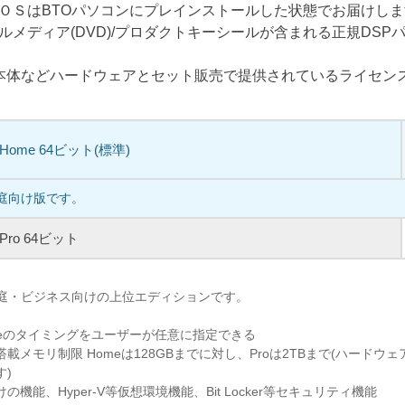
ＯＳはBTOパソコンにプレインストールした状態でお届けし
ルメディア(DVD)/プロダクトキーシールが含まれる正規DSP
C本体などハードウェアとセット販売で提供されているライセン
1 Home 64ビット(標準)
家庭向け版です。
1 Pro 64ビット
、家庭・ビジネス向けの上位エディションです。
pdateのタイミングをユーザーが任意に指定できる
載メモリ制限 Homeは128GBまでに対し、Proは2TBまで(ハードウ
す)
機能、Hyper-V等仮想環境機能、Bit Locker等セキュリティ機能