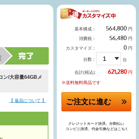
基本構成：
円
消費税：
円
カスタマイズ：
円
台数：
台
円
合計(税込):
ソコン/大容量64GBメ
※送料無料商品です
ご注文
に進む
【 返品について 】