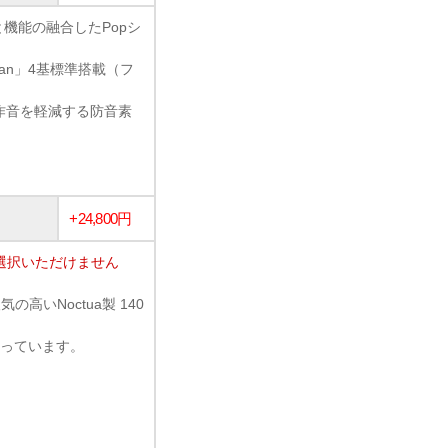
観と機能の融合したPopシ
 fan」4基標準搭載（フ
作音を軽減する防音素
+24,800円
選択いただけません
ンで人気の高いNoctua製 140
。
となっています。