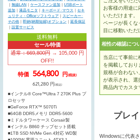
ご注文をいただ
｜
無線LAN
｜
ケースファン追加
｜
USBポート
お客様の用途に
追加
｜
液晶モニタ
｜
キーボード･マウス
｜
セキ
いただけます。
ュリティ・Officeソフトウェア
｜
スピーカー･
その他
｜
即納(納期短縮)オプション
｜
延長保証
ページが長くな
｜
設置サービス
目に移動いただ
送料無料
相性の確認につ
セール特価
通常：
669,800
円
→
105,000
円
当店にて事前に
OFF!!
を掲載しており
564,800
規格が合わない
特価
円
(税抜)
が表示され、選
621,280
円
(税込)
商品内でカスタ
■インテル® Core™Ultra 7 270K Plus プ
ロセッサ
■GeForce RTX™ 5070Ti
プレイ
■64GB DDR5メモリ DDR5-5600
■ミドルタワーケース Corsair製
■インテル B860 チップセット搭載
■1TB SSD NVMe Gen.4対応 WD製
Windowsに代
■1000W 電源ユニット ATX3.1