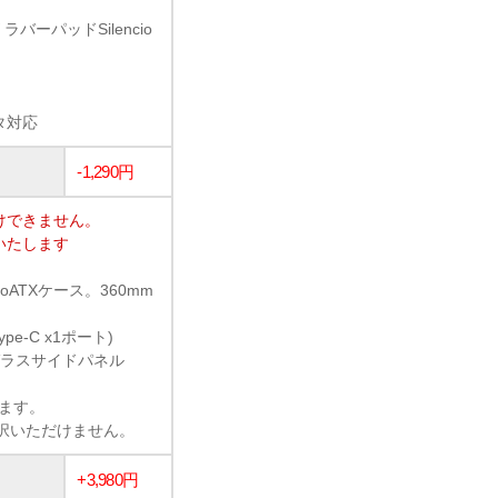
ーパッドSilencio
タ対応
-1,290円
けできません。
いたします
ATXケース。360mm
ype-C x1ポート)
ガラスサイドパネル
います。
選択いただけません。
+3,980円