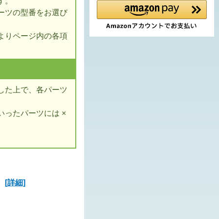
す。
ーツの型番をお選び
よりページ内の各項
した上で、各パーツ
ったパーツには ×
ズ
[詳細]