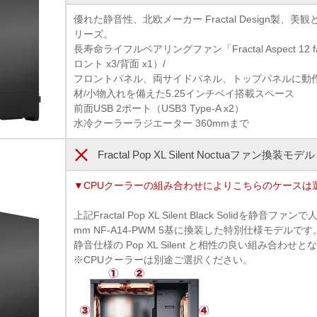
優れた静音性、北欧メーカー Fractal Design製、美
リーズ。
長寿命ライフルベアリングファン「Fractal Aspect 12
ロント x3/背面 x1）/
フロントパネル、両サイドパネル、トップパネルに動
材/小物入れを備えた5.25インチベイ搭載スペース
前面USB 2ポート（USB3 Type-A x2）
水冷クーラーラジエーター 360mmまで
Fractal Pop XL Silent Noctuaファン換装モデル
▼CPUクーラーの組み合わせによりこちらのケースは
上記Fractal Pop XL Silent Black Solidを静音ファ
mm NF-A14-PWM 5基に換装した特別仕様モデルです
静音仕様の Pop XL Silent と相性の良い組み合わせ
※CPUクーラーは別途ご選択ください。