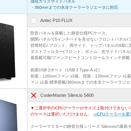
強化ガラスサイドパネル
・360mmまでの水冷クーラーラジエータに対応
Antec P10 FLUX
防音パネルを搭載した静音仕様PCケース。
開閉パネルで5インチベイを見せないフロントパネル/
切替対応/ フロント、両サイド、トップパネルの4面に
ダストフィルター(フロント、ボトム、右サイドパネル)/
基搭載可能/ファンスピードコントロールスイッチ搭載
前面USB 2ポート（USB 3 Type-A x2）
前面：120mmファン x3基、背面：120mmファン x1基
ァン x1基 標準搭載/360mmまでの水冷クーラーラジ
CoolerMaster Silencio S600
▼ご選択中のCPUクーラーがサイズ上取付けできない
のケースは選択いただけません。
->CPUクーラーを
クーラーマスターの静音仕様シリーズ Silencioの最