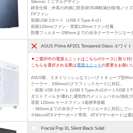
Silencio ミニマルデザイン
静音仕様：外装の内側に防音材/共鳴軽減仕様/低ノイズ ラバ
FPファン
前面USB 2ポート（USB 3 Type-A x2）
前面120mmファン・背面120mmファン付属
防塵フィルター /280mmまでの水冷クーラーラジエー
ASUS Prime AP201 Tempered Glass ホワイト
▼ご選択中の電源ユニットはこちらのケースに取り付
こちらを選択される際は
電源ユニット
の変更をお願い
ASUS製、スタイリッシュなコンパクトキューブ型Micro
クーラー、338mmのグラフィックカードに対応。
・前面 USB 3ポート (USB 3 Type-A x2ポート/USB 3 T
ダストフィルタ/優れた通気性のメッシュパネル/強化
背面 120mm ケースファン 1基標準搭載
・360mmまでの水冷クーラーラジエータに対応して
※MicroATXマザーボード専用、ATXマザーボードは
Fractal Pop XL Silent Black Solid