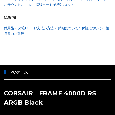
/
サウンド
/
LAN
/
拡張ポート･内部スロット
[ご案内]
付属品
/
対応OS
/
お支払い方法
/
納期について
/
保証について
/
領
収書のご発行
PCケース
CORSAIR FRAME 4000D RS
ARGB Black