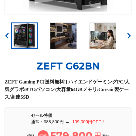
ZEFT G62BN
ZEFT Gaming PC[送料無料!] ハイエンドゲーミングPC/人
気グラボ/BTOパソコン/大容量64GBメモリ/Corsair製ケー
ス/高速SSD
セール特価
通常：
688,800円
→
109,000円OFF！
579,800
円
価格
特価
(税抜)