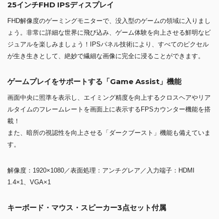
25インチFHD IPSディスプレイ
FHD解像度のゲーミングモニターで、没入型のゲームの領域に入りまし
ょう。非常に詳細な世界に飛び込み、ゲーム体験を向上させる鮮明なビ
ジュアルを楽しみましょう！IPSパネル技術により、すべてのピクセル
が生き生きとして、絶妙で繊細な画像に完全に浸ることができます。
ゲームプレイをサポートする「Game Assist」機能
画面中央に照準を表示し、エイミング精度を向上するクロスヘアやリア
ルタイムのフレームレートを画面上に表示するFPSカウンター機能を搭
載！
また、暗所の視認性を向上させる「ダークブースト」機能も備えていま
す。
解像度：1920×1080／表面処理：アンチグレア／入力端子：HDMI
1.4×1、VGA×1
キーボード・マウス・スピーカー3点セット付属