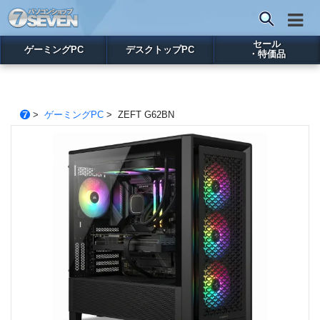
セール
ゲーミングPC
デスクトップPC
・特価品
>
ゲーミングPC
> ZEFT G62BN