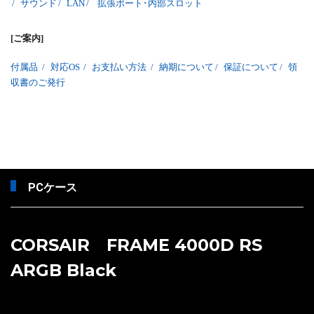
/
サウンド
/
LAN
/
拡張ポート･内部スロット
[ご案内]
付属品
/
対応OS
/
お支払い方法
/
納期について
/
保証について
/
領
収書のご発行
PCケース
CORSAIR FRAME 4000D RS
ARGB Black