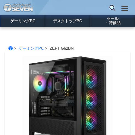
セール
ゲーミングPC
デスクトップPC
・特価品
>
ゲーミングPC
> ZEFT G62BN