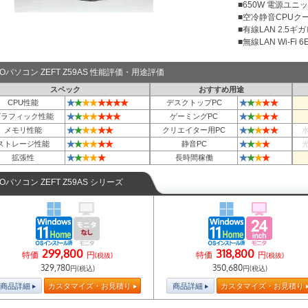
■650W 電源ユニット
■空冷静音CPUクー
■有線LAN 2.5ギ
■無線LAN Wi-Fi 6E 
TOパソコン ZEFT Z59AS 性能評価・用途評価
スペック
おすすめ用途
★
★
★
★
★
★
★
★
★
★
★
★
★
CPU性能
デスクトップPC
★
★
★
★
★
★
★
★
★
★
★
★
グラフィック性能
ゲーミングPC
★
★
★
★
★
★
★
★
★
★
★
メモリ性能
クリエイター用PC
★
★
★
★
★
★
★
★
★
★
ストレージ性能
静音PC
★
★
★
★
★
★
★
★
★
拡張性
長時間稼働
TOパソコン ZEFT Z59AS シリーズ
299,800
318,800
特価
円
特価
円
(税抜)
(税抜)
329,780
350,680
円(税込)
円(税込)
商品詳細
カスタマイズ・お見積り
商品詳細
カスタマイズ・お見積り