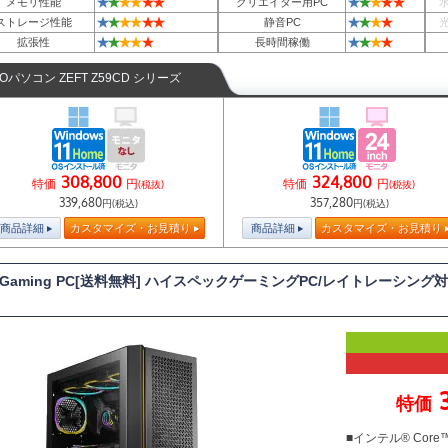
★
★
★
★
★
★
★
★
★
★
★
メモリ性能
クリエイター用PC
★
★
★
★
★
★
★
★
★
★
ストレージ性能
静音PC
★
★
★
★
★
★
★
★
★
拡張性
長時間稼働
TOパソコン ZEFT Z59CD シリーズ
308,800
324,800
特価
円
特価
円
(税抜)
(税抜)
339,680
357,280
円(税込)
円(税込)
商品詳細
カスタマイズ・お見積り
商品詳細
カスタマイズ・お見積り
T Gaming PC[送料無料] ハイスペックゲーミングPC/レイトレーシング対
特価
■インテル® Core™