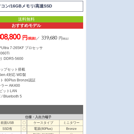
ソコン/16GBメモリ/高速SSD
送料無料
おすすめモデル
308,800
円
339,680
／
円
(税抜)
(税込)
Ultra 7-265KF プロセッサ
060Ti
 DDR5-5600
ス
 チップセット搭載
 Gen.4対応 WD製
 80Plus Bronze認証
ラー AK400
ガビットLAN
/ Bluetooth 5
仕様・入出力端子
前面USB
〇
ケースタイプ
ミニタワー
SSD有
〇
電源(80Plus)
Bronze