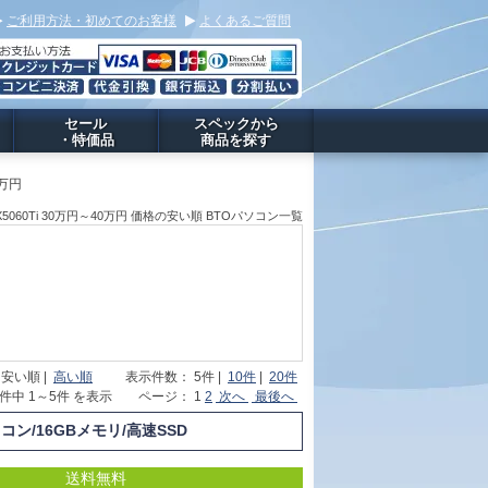
ご利用方法・初めてのお客様
よくあるご質問
セール
スペックから
・特価品
商品を探す
0万円
e RTX5060Ti 30万円～40万円 価格の安い順 BTOパソコン一覧
 安い順 |
高い順
表示件数： 5件 |
10件
|
20件
7件中 1～5件 を表示 ページ： 1
2
次へ
最後へ
ソコン/16GBメモリ/高速SSD
送料無料