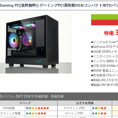
T Gaming PC[送料無料!] ゲーミングPC/高性能VGA/コンパクト/BTOパ
特価
■インテル® Core™
■GeForce RTX™ 5
■16GB DDR5メモリ
■ミニサイズケー
■インテル B860
■1TB SSD NVMe
■650W 電源ユニット
■空冷静音CPUクー
■有線LAN 2.5ギ
■無線LAN Wi-Fi 6E 
TOパソコン ZEFT Z59CD 性能評価・用途評価
スペック
おすすめ用途
★
★
★
★
★
★
★
★
★
★
★
★
★
CPU性能
デスクトップPC
★
★
★
★
★
★
★
★
★
★
★
★
グラフィック性能
ゲーミングPC