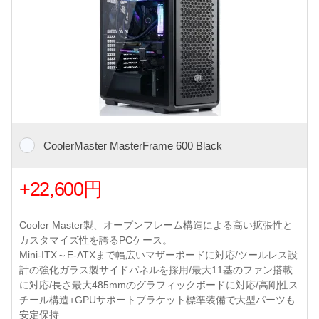
CoolerMaster MasterFrame 600 Black
+22,600円
Cooler Master製、オープンフレーム構造による高い拡張性と
カスタマイズ性を誇るPCケース。
Mini-ITX～E-ATXまで幅広いマザーボードに対応/ツールレス設
計の強化ガラス製サイドパネルを採用/最大11基のファン搭載
に対応/長さ最大485mmのグラフィックボードに対応/高剛性ス
チール構造+GPUサポートブラケット標準装備で大型パーツも
安定保持