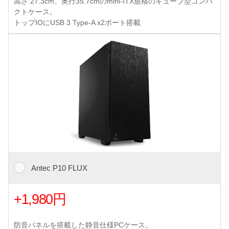
高さ 27.3cm、奥行35.7cmのmini-ITX規格のキューブ型コンパ
クトケース。
トップIOにUSB 3 Type-A x2ポート搭載
Antec P10 FLUX
+1,980円
防音パネルを搭載した静音仕様PCケース。