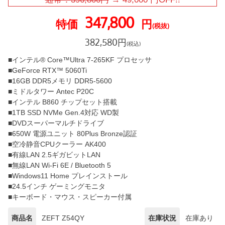
347,800
特価
円
(税抜)
382,580
円
(税込)
■インテル® Core™Ultra 7-265KF プロセッサ
■GeForce RTX™ 5060Ti
■16GB DDR5メモリ DDR5-5600
■ミドルタワー Antec P20C
■インテル B860 チップセット搭載
■1TB SSD NVMe Gen.4対応 WD製
■DVDスーパーマルチドライブ
■650W 電源ユニット 80Plus Bronze認証
■空冷静音CPUクーラー AK400
■有線LAN 2.5ギガビットLAN
■無線LAN Wi-Fi 6E / Bluetooth 5
■Windows11 Home プレインストール
■24.5インチ ゲーミングモニタ
■キーボード・マウス・スピーカー付属
商品名
ZEFT Z54QY
在庫状況
在庫あり