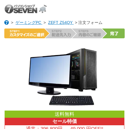
>
ゲーミングPC
>
ZEFT Z54QY
> 注文フォーム
送料無料
セール特価
通常：
396,800
円
→
49,000
円OFF!!