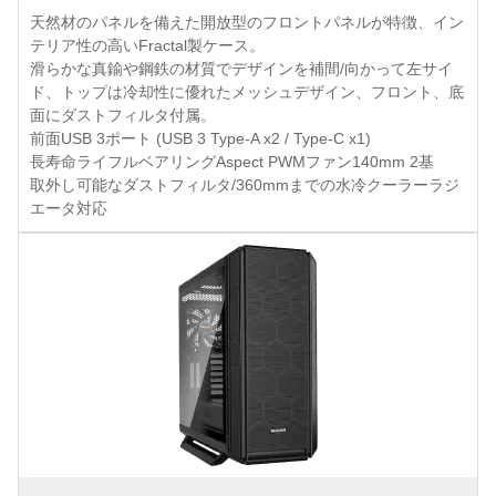
天然材のパネルを備えた開放型のフロントパネルが特徴、イン
テリア性の高いFractal製ケース。
滑らかな真鍮や鋼鉄の材質でデザインを補間/向かって左サイ
ド、トップは冷却性に優れたメッシュデザイン、フロント、底
面にダストフィルタ付属。
前面USB 3ポート (USB 3 Type-A x2 / Type-C x1)
長寿命ライフルベアリングAspect PWMファン140mm 2基
取外し可能なダストフィルタ/360mmまでの水冷クーラーラジ
エータ対応