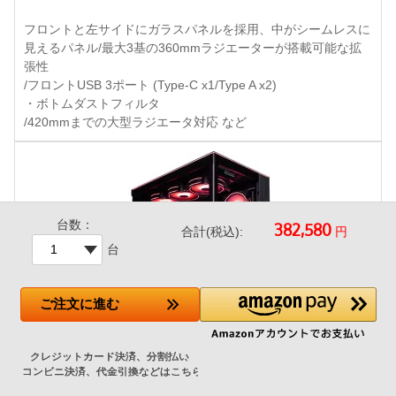
フロントと左サイドにガラスパネルを採用、中がシームレスに
見えるパネル/最大3基の360mmラジエーターが搭載可能な拡
張性
/フロントUSB 3ポート (Type-C x1/Type A x2)
・ボトムダストフィルタ
/420mmまでの大型ラジエータ対応 など
台数：
円
合計(税込):
台
ご注文
に進む
LianLi O11D EVO RGB Black 特別仕様