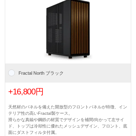
Fractal North ブラック
+16,800円
天然材のパネルを備えた開放型のフロントパネルが特徴、イン
テリア性の高いFractal製ケース。
滑らかな真鍮や鋼鉄の材質でデザインを補間/向かって左サイ
ド、トップは冷却性に優れたメッシュデザイン、フロント、底
面にダストフィルタ付属。