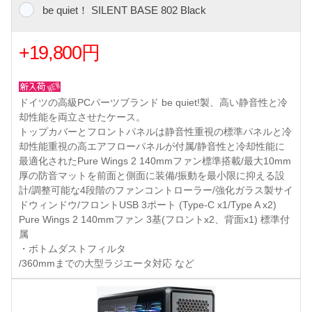
be quiet！ SILENT BASE 802 Black
+19,800円
ドイツの高級PCパーツブランド be quiet!製、高い静音性と冷
却性能を両立させたケース。
トップカバーとフロントパネルは静音性重視の標準パネルと冷
却性能重視の高エアフローパネルが付属/静音性と冷却性能に
最適化されたPure Wings 2 140mmファン標準搭載/最大10mm
厚の防音マットを前面と側面に装備/振動を最小限に抑える設
計/調整可能な4段階のファンコントローラー/強化ガラス製サイ
ドウィンドウ/フロントUSB 3ポート (Type-C x1/Type A x2)
Pure Wings 2 140mmファン 3基(フロントx2、背面x1) 標準付
属
・ボトムダストフィルタ
/360mmまでの大型ラジエータ対応 など