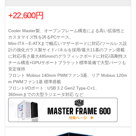
+22,600円
Cooler Master製、オープンフレーム構造による高い拡張性と
カスタマイズ性を誇るPCケース。
Mini-ITX～E-ATXまで幅広いマザーボードに対応/ツールレス設
計の強化ガラス製サイドパネルを採用/最大11基のファン搭載
に対応/長さ最大485mmのグラフィックボードに対応/高剛性ス
チール構造+GPUサポートブラケット標準装備で大型パーツも
安定保持
フロント Mobius 140mm PWMファン3基、リア Mobius 120m
m PWMファン1基 標準搭載
フロントI/Oポート : USB 3.2 Gen2 Type-C×1、
360mmまでの大型ラジエータ対応 など