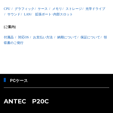
CPU
/
グラフィック
/
ケース
/
メモリ
/
ストレージ
/
光学ドライブ
/
サウンド
/
LAN
/
拡張ポート･内部スロット
[ご案内]
付属品
/
対応OS
/
お支払い方法
/
納期について
/
保証について
/
領
収書のご発行
PCケース
ANTEC P20C