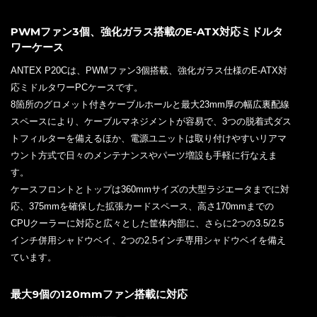
PWMファン3個、強化ガラス搭載のE-ATX対応ミドルタ
ワーケース
ANTEX P20Cは、PWMファン3個搭載、強化ガラス仕様のE-ATX対
応ミドルタワーPCケースです。
8箇所のグロメット付きケーブルホールと最大23mm厚の幅広裏配線
スペースにより、ケーブルマネジメントが容易で、3つの脱着式ダス
トフィルターを備えるほか、電源ユニットは取り付けやすいリアマ
ウント方式で日々のメンテナンスやパーツ増設も手軽に行なえま
す。
ケースフロントとトップは360mmサイズの大型ラジエータまでに対
応、375mmを確保した拡張カードスペース、高さ170mmまでの
CPUクーラーに対応と広々とした筐体内部に、さらに2つの3.5/2.5
インチ併用シャドウベイ、2つの2.5インチ専用シャドウベイを備え
ています。
最大9個の120mmファン搭載に対応