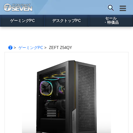
セール
ゲーミングPC
デスクトップPC
・特価品
>
ゲーミングPC
> ZEFT Z54QY