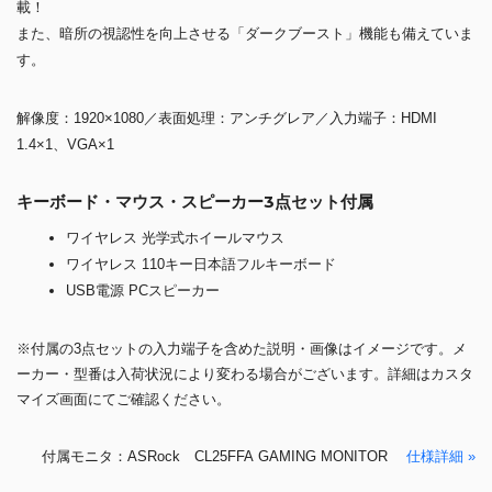
載！
また、暗所の視認性を向上させる「ダークブースト」機能も備えていま
す。
解像度：1920×1080／表面処理：アンチグレア／入力端子：HDMI
1.4×1、VGA×1
キーボード・マウス・スピーカー3点セット付属
ワイヤレス 光学式ホイールマウス
ワイヤレス 110キー日本語フルキーボード
USB電源 PCスピーカー
※付属の3点セットの入力端子を含めた説明・画像はイメージです。メ
ーカー・型番は入荷状況により変わる場合がございます。詳細はカスタ
マイズ画面にてご確認ください。
付属モニタ：ASRock CL25FFA GAMING MONITOR
仕様詳細 »