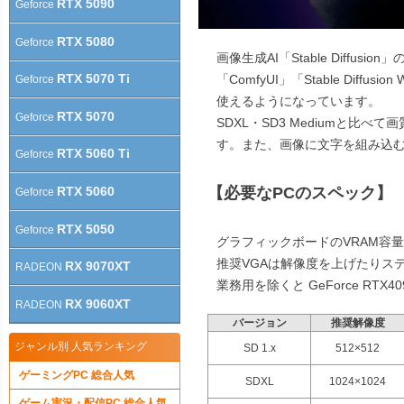
RTX 5090
Geforce
RTX 5080
Geforce
画像生成AI「Stable Diffu
RTX 5070 Ti
「ComfyUI」「Stable Diff
Geforce
使えるようになっています。
RTX 5070
Geforce
SDXL・SD3 Mediumと
す。また、画像に文字を組み込
RTX 5060 Ti
Geforce
【必要なPCのスペック】
RTX 5060
Geforce
RTX 5050
Geforce
グラフィックボードのVRAM容量
推奨VGAは解像度を上げたりス
RX 9070XT
RADEON
業務用を除くと GeForce RTX
RX 9060XT
RADEON
バージョン
推奨解像度
ジャンル別 人気ランキング
SD 1.x
512×512
ゲーミングPC 総合人気
SDXL
1024×1024
ゲーム実況・配信PC 総合人気