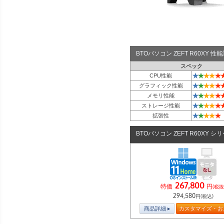
BTOパソコン ZEFT R60XY 
スペック
★
★
★
★
★
CPU性能
★
★
★
★
★
グラフィック性能
★
★
★
★
★
メモリ性能
★
★
★
★
★
ストレージ性能
★
★
★
★
★
拡張性
BTOパソコン ZEFT R60XY シ
267,800
特価
円
(税抜
294,580
円(税込)
商品詳細
カスタマイズ・お