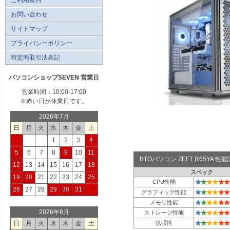
お問い合わせ
サイトマップ
プライバシーポリシー
特定商取引法表記
パソコンショップSEVEN 営業日
営業時間：10:00-17:00
※赤い日が休業日です。
2026年7月
日
月
火
水
木
金
土
1
2
3
4
5
6
7
8
9
10
11
BTOパソコン ZEFT R65YA 
12
13
14
15
16
17
18
スペック
19
20
21
22
23
24
25
★
★
★
★
★
★
CPU性能
26
27
28
29
30
31
★
★
★
★
★
★
グラフィック性能
★
★
★
★
★
★
メモリ性能
2026年8月
★
★
★
★
★
★
ストレージ性能
★
★
★
★
★
★
日
月
火
水
木
金
土
拡張性