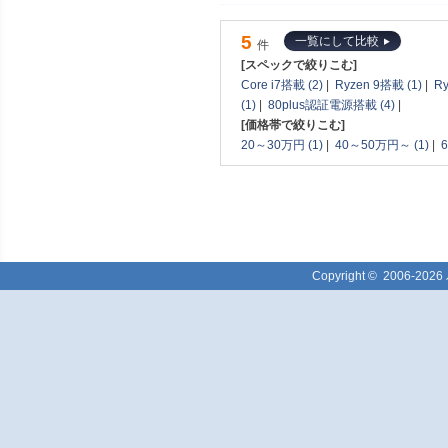
5
一覧にして比較
件
[スペックで絞りこむ]
Core i7搭載 (2)
|
Ryzen 9搭載 (1)
|
Ry
(1)
|
80plus認証電源搭載 (4)
|
[価格帯で絞りこむ]
20～30万円 (1)
|
40～50万円～ (1)
|
Copyright ©
2006-2026