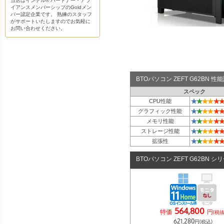
当店はインテル® パートナー・アラ
イアンスメンバーシップのGoldメン
バー認定企業です。 熟練のスタッフ
がサポートいたしますのでお気軽に
お問い合わせください。
BTOパソコン ZEFT G62BN 
スペック
★
★
★
★
★
★
CPU性能
★
★
★
★
★
★
グラフィック性能
★
★
★
★
★
★
メモリ性能
★
★
★
★
★
★
ストレージ性能
★
★
★
★
★
★
拡張性
BTOパソコン ZEFT G62BN シ
564,800
特価
円
(税抜
621,280
円(税込)