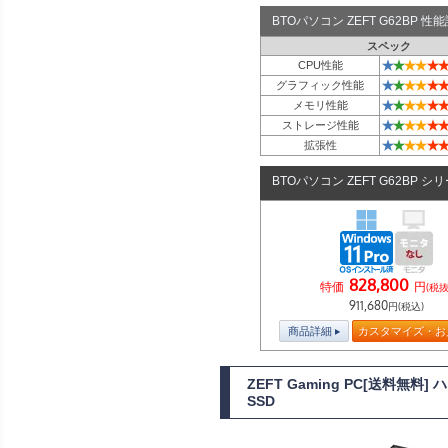
BTOパソコン ZEFT G62BP 
スペック
★
★
★
★
★
★
CPU性能
★
★
★
★
★
★
グラフィック性能
★
★
★
★
★
★
メモリ性能
★
★
★
★
★
★
ストレージ性能
★
★
★
★
★
★
拡張性
BTOパソコン ZEFT G62BP シ
828,800
特価
円
(税抜
911,680
円(税込)
商品詳細
カスタマイズ・お
ZEFT Gaming PC[送料無
SSD