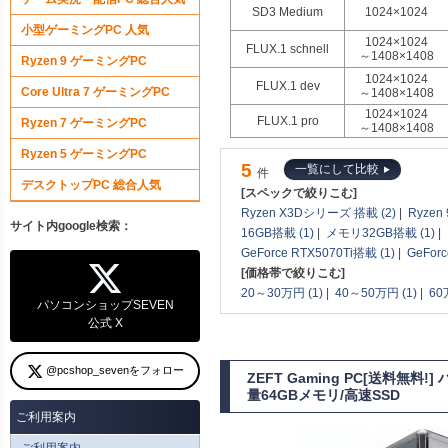
SD3 Medium
1024×1024
小型ゲーミングPC 人気
1024×1024
FLUX.1 schnell
～1408×1408
Ryzen 9 ゲーミングPC
1024×1024
FLUX.1 dev
Core Ultra 7 ゲーミングPC
～1408×1408
1024×1024
FLUX.1 pro
Ryzen 7 ゲーミングPC
～1408×1408
Ryzen 5 ゲーミングPC
5
一覧にして比較
件
デスクトップPC 総合人気
[スペックで絞りこむ]
Ryzen X3Dシリーズ 搭載 (2)
|
Ryzen
サイト内google検索：
16GB搭載 (1)
|
メモリ32GB搭載 (1)
|
GeForce RTX5070Ti搭載 (1)
|
GeForc
[価格帯で絞りこむ]
20～30万円 (1)
|
40～50万円 (1)
|
60
パソコンショップSEVEN
公式 X
@pcshop_sevenをフォロー
ZEFT Gaming PC[送料無
量64GBメモリ/高速SSD
ご利用案内
ご利用案内