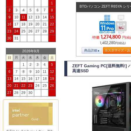
1
BTOパソコン ZEFT R65YA シ
2
3
4
5
6
7
8
9
10
11
12
13
14
15
16
17
18
19
20
21
22
23
24
25
26
27
28
29
1,274,800
特価
円
(税
30
31
1,402,280
円(税込)
商品詳細
カスタマイズ・お
2026年9月
日
月
火
水
木
金
土
1
2
3
4
5
ZEFT Gaming PC[送料無料
高速SSD
6
7
8
9
10
11
12
13
14
15
16
17
18
19
20
21
22
23
24
25
26
27
28
29
30