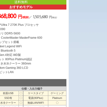
送料無料
おすすめモデル
368,800
円
1,505,680
／
円
(税抜)
(税込)
ltra 7 270K Plus プロセッサ
5090
リ DDR5-5600
lerMaster MasterFrame 600
チップセット搭載
el Legend WiFi
Bluetooth 5
 Gen.4対応 WD製
 80Plus Platinum認証
き水冷クーラー 360mm
om Gaming 360 LCD
ガビットLAN
仕様・入出力端子
前面USB
〇
ケースタイプ
ゲーミング
SSD有
〇
電源(80Plus)
Platinum
水冷クーラー
〇
無線LAN/WIFI
〇