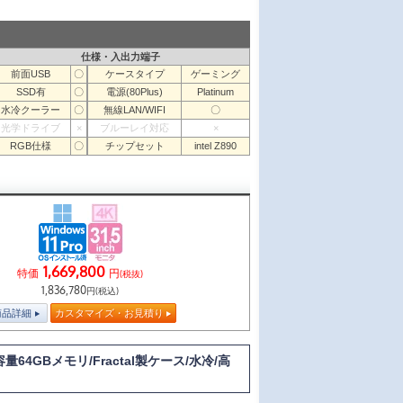
仕様・入出力端子
前面USB
〇
ケースタイプ
ゲーミング
SSD有
〇
電源(80Plus)
Platinum
水冷クーラー
〇
無線LAN/WIFI
〇
光学ドライブ
×
ブルーレイ対応
×
RGB仕様
〇
チップセット
intel Z890
1,669,800
特価
円
(税抜)
1,836,780
円(税込)
商品詳細
カスタマイズ・お見積り
量64GBメモリ/Fractal製ケース/水冷/高