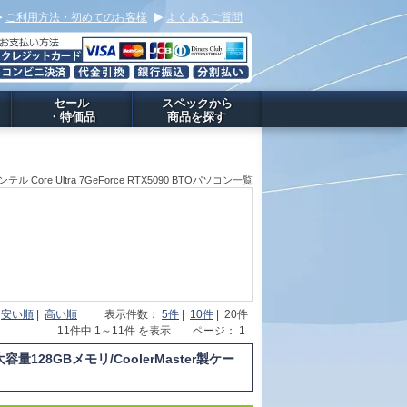
ご利用方法・初めてのお客様
よくあるご質問
セール
スペックから
・特価品
商品を探す
ンテル Core Ultra 7GeForce RTX5090 BTOパソコン一覧
|
安い順
|
高い順
表示件数：
5件
|
10件
| 20件
11件中 1～11件 を表示 ページ： 1
量128GBメモリ/CoolerMaster製ケー