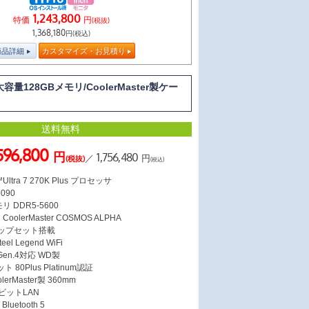
1,243,800
特価
円
(税抜)
1,368,180
円(税込)
商品詳細
カスタマイズ・お見積り
量128GBメモリ/CoolerMaster製ケー
送料無料
,596,800
円
1,756,480
／
円
(税抜)
(税込)
ltra 7 270K Plus プロセッサ
5090
リ DDR5-5600
olerMaster COSMOS ALPHA
チップセット搭載
el Legend WiFi
 Gen.4対応 WD製
 80Plus Platinum認証
erMaster製 360mm
ガビットLAN
Bluetooth 5