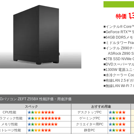
1
特価
■インテル® Core™
■GeForce RTX™ 
■64GB DDR5メモリ
■ミドルタワー Fractal
■インテル Z890
ASRock Z890 Ste
■2TB SSD NVMe
■DVDスーパーマ
■1300W 電源ユニット
■水冷クーラー Cool
■有線LAN 2.5ギ
■無線LAN Wi-Fi 7 / 
TOパソコン ZEFT Z55BX 性能評価・用途評価
スペック
おすすめ用途
★
★
★
★
★
★
★
★
★
★
★
★
★
CPU性能
デスクトップPC
★
★
★
★
★
★
★
★
★
★
★
★
★
★
★
ラフィック性能
ゲーミングPC
★
★
★
★
★
★
★
★
★
★
★
★
★
★
メモリ性能
クリエイター用PC
★
★
★
★
★
★
★
★
★
★
★
★
ストレージ性能
静音PC