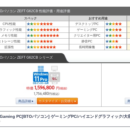
TOパソコン ZEFT G62CB 性能評価・用途評価
スペック
おすすめ用途
★
★
★
★
★
★
★
★
★
★
★
★
★
CPU性能
デスクトップPC
★
★
★
★
★
★
★
★
★
★
★
★
★
★
★
ラフィック性能
ゲーミングPC
★
★
★
★
★
★
★
★
★
★
★
★
★
★
★
メモリ性能
クリエイター用PC
★
★
★
★
★
★
★
★
★
★
★
★
ストレージ性能
静音PC
★
★
★
★
★
★
★
★
★
★
★
★
★
★
拡張性
長時間稼働
TOパソコン ZEFT G62CB シリーズ
1,596,800
特価
円
(税抜)
1,756,480
円(税込)
商品詳細
カスタマイズ・お見積り
T Gaming PC[BTOパソコン] ゲーミングPC/ハイエンドグラフィック/大容
D