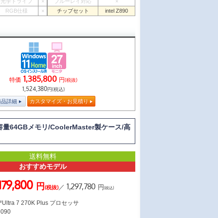
光学ドライブ
×
ブルーレイ対応
×
RGB仕様
×
チップセット
intel Z890
1,385,800
特価
円
(税抜)
1,524,380
円(税込)
商品詳細
カスタマイズ・お見積り
64GBメモリ/CoolerMaster製ケース/高
送料無料
おすすめモデル
,179,800
円
1,297,780
／
円
(税抜)
(税込)
ltra 7 270K Plus プロセッサ
5090