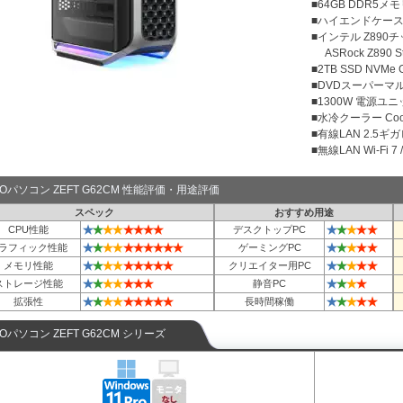
■64GB DDR5メモリ
■ハイエンドケース Co
■インテル Z890
ASRock Z890 Ste
■2TB SSD NVMe
■DVDスーパーマ
■1300W 電源ユニット
■水冷クーラー Cool
■有線LAN 2.5ギ
■無線LAN Wi-Fi 7 / 
TOパソコン ZEFT G62CM 性能評価・用途評価
スペック
おすすめ用途
★
★
★
★
★
★
★
★
★
★
★
★
★
CPU性能
デスクトップPC
★
★
★
★
★
★
★
★
★
★
★
★
★
★
★
ラフィック性能
ゲーミングPC
★
★
★
★
★
★
★
★
★
★
★
★
★
★
メモリ性能
クリエイター用PC
★
★
★
★
★
★
★
★
★
★
★
ストレージ性能
静音PC
★
★
★
★
★
★
★
★
★
★
★
★
★
★
拡張性
長時間稼働
TOパソコン ZEFT G62CM シリーズ