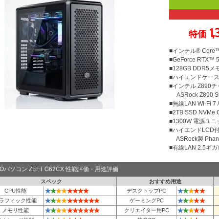
1,
特価
■インテル® Core™U
■GeForce RTX™ 
■128GB DDR5メモ
■ハイエンドケース Coo
■インテル Z890
ASRock Z890 Ste
■無線LAN Wi-Fi 7 / 
■2TB SSD NVMe
■1300W 電源ユニット
■ハイエンドLCD付
ASRock製 Phant
■有線LAN 2.5ギ
TOパソコン ZEFT G62CX 性能評価・用途評価
スペック
おすすめ用途
★
★
★
★
★
★
★
★
★
★
★
★
★
CPU性能
デスクトップPC
★
★
★
★
★
★
★
★
★
★
★
★
★
★
★
ラフィック性能
ゲーミングPC
★
★
★
★
★
★
★
★
★
★
★
★
★
★
★
メモリ性能
クリエイター用PC