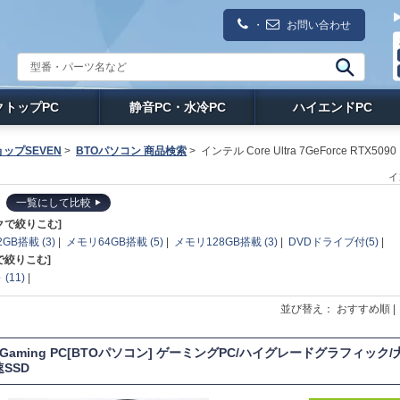
・
お問い合わせ
クトップPC
静音PC・水冷PC
ハイエンドPC
ップSEVEN
>
BTOパソコン 商品検索
>
インテル Core Ultra 7GeForce RTX5090
イ
一覧にして比較
クで絞りこむ]
GB搭載 (3)
|
メモリ64GB搭載 (5)
|
メモリ128GB搭載 (3)
|
DVDドライブ付(5)
|
で絞りこむ]
(11)
|
並び替え： おすすめ順 
T Gaming PC[BTOパソコン] ゲーミングPC/ハイグレードグラフィック/大容
速SSD