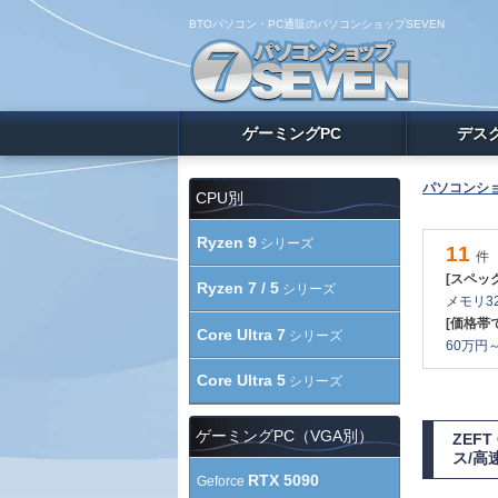
BTOパソコン・PC通販のパソコンショップSEVEN
ゲーミングPC
デス
パソコンショ
CPU別
Ryzen 9
シリーズ
11
件
[スペッ
Ryzen 7 / 5
シリーズ
メモリ32
[価格帯
Core Ultra 7
シリーズ
60万円～ 
Core Ultra 5
シリーズ
ゲーミングPC（VGA別）
ZEF
ス/高
RTX 5090
Geforce