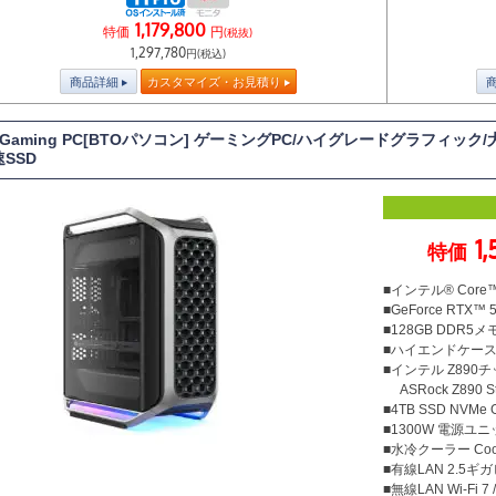
1,179,800
特価
円
(税抜)
1,297,780
円(税込)
商品詳細
カスタマイズ・お見積り
T Gaming PC[BTOパソコン] ゲーミングPC/ハイグレードグラフィック/大容
速SSD
1
特価
■インテル® Core™U
■GeForce RTX™ 
■128GB DDR5メモ
■ハイエンドケース Co
■インテル Z890
ASRock Z890 Ste
■4TB SSD NVMe
■1300W 電源ユニット
■水冷クーラー Cool
■有線LAN 2.5ギ
■無線LAN Wi-Fi 7 / 