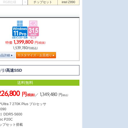
RGB仕様
×
チップセット
intel Z890
1,399,800
特価
円
(税抜)
1,539,780
円(税込)
商品詳細
カスタマイズ・お見積り
モリ/高速SSD
送料無料
,226,800
円
1,349,480
／
円
(税抜)
(税込)
ltra 7 270K Plus プロセッサ
5090
 DDR5-5600
c P20C
チップセット搭載