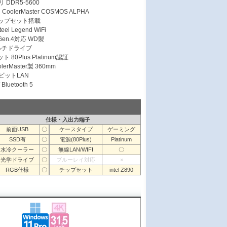
 DDR5-5600
olerMaster COSMOS ALPHA
チップセット搭載
el Legend WiFi
 Gen.4対応 WD製
ルチドライブ
 80Plus Platinum認証
erMaster製 360mm
ガビットLAN
Bluetooth 5
仕様・入出力端子
前面USB
〇
ケースタイプ
ゲーミング
SSD有
〇
電源(80Plus)
Platinum
水冷クーラー
〇
無線LAN/WIFI
〇
光学ドライブ
〇
ブルーレイ対応
×
RGB仕様
〇
チップセット
intel Z890