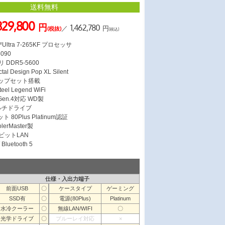
送料無料
,329,800
円
1,462,780
／
円
(税抜)
(税込)
Ultra 7-265KF プロセッサ
5090
 DDR5-5600
 Design Pop XL Silent
チップセット搭載
el Legend WiFi
 Gen.4対応 WD製
ルチドライブ
 80Plus Platinum認証
erMaster製
ガビットLAN
Bluetooth 5
仕様・入出力端子
前面USB
〇
ケースタイプ
ゲーミング
SSD有
〇
電源(80Plus)
Platinum
水冷クーラー
〇
無線LAN/WIFI
〇
光学ドライブ
〇
ブルーレイ対応
×