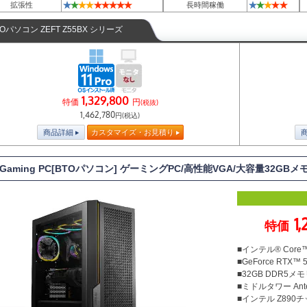
★
★
★
★
★
★
★
★
★
★
★
★
★
★
拡張性
長時間稼働
TOパソコン ZEFT Z55BX シリーズ
1,329,800
特価
円
(税抜)
1,462,780
円(税込)
商品詳細
カスタマイズ・お見積り
T Gaming PC[BTOパソコン] ゲーミングPC/高性能VGA/大容量32GBメ
1
特価
■インテル® Core™U
■GeForce RTX™ 
■32GB DDR5メモリ
■ミドルタワー Ante
■インテル Z890