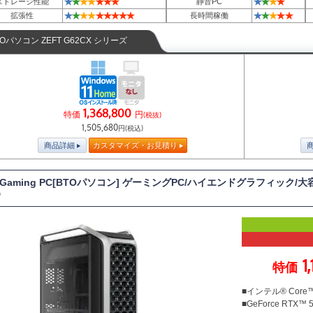
★
★
★
★
★
★
★
★
★
★
★
ストレージ性能
静音PC
★
★
★
★
★
★
★
★
★
★
★
★
★
★
拡張性
長時間稼働
TOパソコン ZEFT G62CX シリーズ
1,368,800
特価
円
(税抜)
1,505,680
円(税込)
商品詳細
カスタマイズ・お見積り
T Gaming PC[BTOパソコン] ゲーミングPC/ハイエンドグラフィック/大容量
D
1
特価
■インテル® Core™U
■GeForce RTX™ 