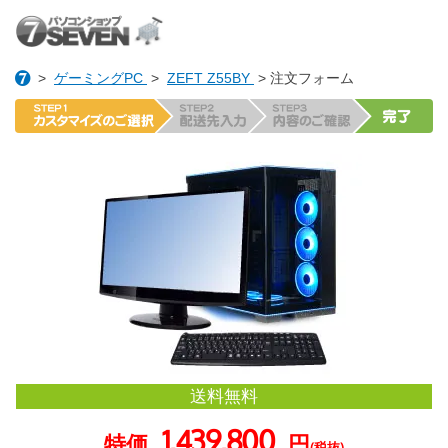
>
ゲーミングPC
>
ZEFT Z55BY
> 注文フォーム
送料無料
1,439,800
特価
円
(税抜)