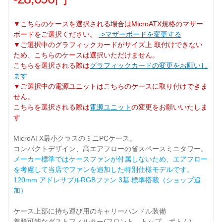
▼こちらのケースを選択される場合はMicroATX規格のマザー
ボードをご選択ください。
->マザーボードを変更する
▼ご選択中のグラフィックカードがサイズ上 取付けできない
ため、こちらのケースは選択いただけません。
こちらを選択される際は
グラフィックカードの変更をお願いし
ます
▼ご選択中の電源ユニットはこちらのケースに取り付けできま
せん。
こちらを選択される際は
電源ユニット
の変更をお願いいたしま
す
MicroATX最小クラスのミニPCケース。
コンパクトデザイン、高エアフローの省スペースミニタワー。
メーカー標準ではケースファンが付属しないため、エアフロー
を考慮して当店でファンを追加した特別仕様モデルです。
120mm アドレサブルRGBファン 3基 標準搭載（ショップ追
加）
ケース上部に持ち運び用のキャリーハンドル装備
着脱可能なダストフィルター(フロント、トップ、ボトム)