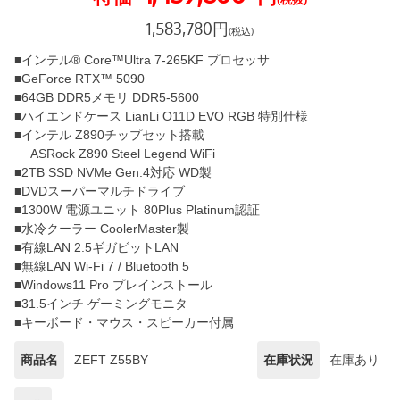
1,583,780
円
(税込)
■インテル® Core™Ultra 7-265KF プロセッサ
■GeForce RTX™ 5090
■64GB DDR5メモリ DDR5-5600
■ハイエンドケース LianLi O11D EVO RGB 特別仕様
■インテル Z890チップセット搭載
ASRock Z890 Steel Legend WiFi
■2TB SSD NVMe Gen.4対応 WD製
■DVDスーパーマルチドライブ
■1300W 電源ユニット 80Plus Platinum認証
■水冷クーラー CoolerMaster製
■有線LAN 2.5ギガビットLAN
■無線LAN Wi-Fi 7 / Bluetooth 5
■Windows11 Pro プレインストール
■31.5インチ ゲーミングモニタ
■キーボード・マウス・スピーカー付属
商品名
ZEFT Z55BY
在庫状況
在庫あり