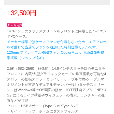
+32,500円
14.9インチのタッチスクリーンをフロントに内蔵したハイエン
ドPCケース。
メーカー標準ではケースファンが付属しないため、エアフロー
を考慮して当店でファンを追加した特別仕様モデルです。
120mm アドレサブルRGBファン CoolerMaster Halo2 3基 標
準搭載（ショップ追加）
2.5K（682×2560）解像度、14.9インチのタッチ対応モニタを
フロントに内蔵/大型グラフィックカードの垂直搭載が可能な4
スロットの拡張スロットとライザーケーブル付属/ケーブルマ
ネジメントが容易なデュアルチャンバー設計/タッチスクリー
ンにはWindows等のOS画面のほか、HYTE独自アプリ「NEXU
S」によるライブ壁紙やウィジェットの表示、ランチャーの配
置などが可能
フロントUSB 3ポート (Type-C x1/Type A x2)
・サイド、トップ、ボトムにダストフィルタ