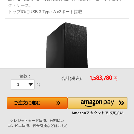
クトケース。
トップIOにUSB 3 Type-A x2ポート搭載
台数：
円
合計(税込):
台
Antec P10 FLUX
ご注文
に進む
-28,210円
▼グラフィックカードの組み合わせによりこちらのケースは選