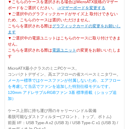
▼こちらのケースを選択される場合はMicroATX規格のマザー
ボードをご選択ください。
->マザーボードを変更する
▼ご選択中のグラフィックカードがサイズ上 取付けできない
ため、こちらのケースは選択いただけません。
こちらを選択される際は
グラフィックカードの変更をお願いし
ます
▼ご選択中の電源ユニットはこちらのケースに取り付けできま
せん。
こちらを選択される際は
電源ユニット
の変更をお願いいたしま
す
MicroATX最小クラスのミニPCケース。
コンパクトデザイン、高エアフローの省スペースミニタワー。
メーカー標準ではケースファンが付属しないため、エアフロー
を考慮して当店でファンを追加した特別仕様モデルです。
120mm アドレサブルRGBファン 3基 標準搭載（ショップ追
加）
ケース上部に持ち運び用のキャリーハンドル装備
着脱可能なダストフィルター(フロント、トップ、ボトム)
前面 I/F：USB Type-A x2 (USB 3) / USB Type-C x1 (USB 3) /
オーディオ In-Out x1