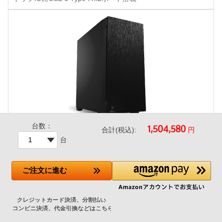
台数：
円
合計(税込):
Antec P10 FLUX
台
-28,210円
ご注文
に進む
▼グラフィックカードの組み合わせによりこちらのケースは選
択いただけません。