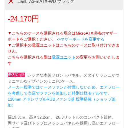
LianLi A3-mATX-WD ブラック
-24,170円
▼こちらのケースを選択される場合はMicroATX規格のマザー
ボードをご選択ください。
->マザーボードを変更する
▼ご選択中の電源ユニットはこちらのケースに取り付けできま
せん。
こちらを選択される際は
電源ユニット
の変更をお願いいたしま
す
シックな木製フロントパネル、スタイリッシュかつ
ミニマルなデザインのミニPCケース。
メーカー標準ではケースファンが付属しないため、エアフロー
を考慮して当店でファンを追加した特別仕様モデルです。
120mm アドレサブルRGBファン 3基 標準搭載（ショップ追
加）
幅19.3cm、高さ32.2cm。 26.3リットルのコンパクト筐体。
両サイド及びトップにメッシュパネルを採用し高いエアフロー