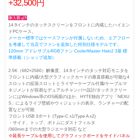
+32,500円
14.9インチのタッチスクリーンをフロントに内蔵したハイエン
ドPCケース。
メーカー標準ではケースファンが付属しないため、エアフロー
を考慮して当店でファンを追加した特別仕様モデルです。
120mm アドレサブルRGBファン CoolerMaster Halo2 3基 標
準搭載（ショップ追加）
2.5K（682×2560）解像度、14.9インチのタッチ対応モニタを
フロントに内蔵/大型グラフィックカードの垂直搭載が可能な4
スロットの拡張スロットとライザーケーブル付属/ケーブルマ
ネジメントが容易なデュアルチャンバー設計/タッチスクリー
ンにはWindows等のOS画面のほか、HYTE独自アプリ「NEXU
S」によるライブ壁紙やウィジェットの表示、ランチャーの配
置などが可能
フロントUSB 3ポート (Type-C x1/Type A x2)
・サイド、トップ、ボトムにダストフィルタ
/360mmまでの大型ラジエータ対応 など
※延長ケーブルを使用してグラフィックボードをサイドパネル