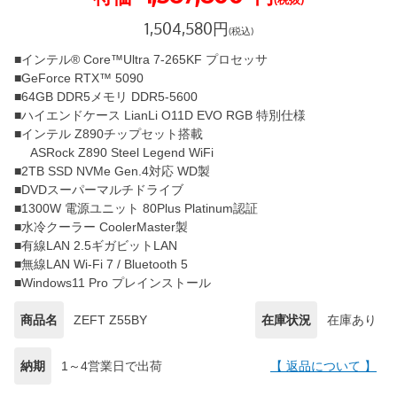
1,504,580
円
(税込)
■インテル® Core™Ultra 7-265KF プロセッサ
■GeForce RTX™ 5090
■64GB DDR5メモリ DDR5-5600
■ハイエンドケース LianLi O11D EVO RGB 特別仕様
■インテル Z890チップセット搭載
ASRock Z890 Steel Legend WiFi
■2TB SSD NVMe Gen.4対応 WD製
■DVDスーパーマルチドライブ
■1300W 電源ユニット 80Plus Platinum認証
■水冷クーラー CoolerMaster製
■有線LAN 2.5ギガビットLAN
■無線LAN Wi-Fi 7 / Bluetooth 5
■Windows11 Pro プレインストール
商品名
ZEFT Z55BY
在庫状況
在庫あり
納期
1～4営業日で出荷
【 返品について 】