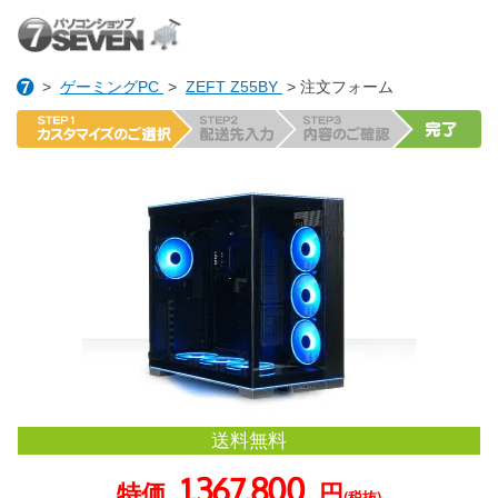
>
ゲーミングPC
>
ZEFT Z55BY
> 注文フォーム
送料無料
1,367,800
特価
円
(税抜)