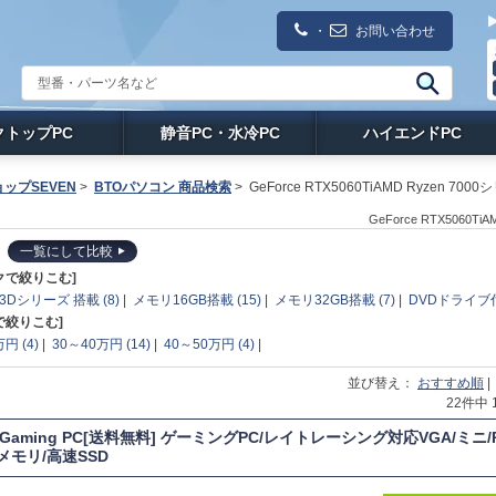
・
お問い合わせ
クトップPC
静音PC・水冷PC
ハイエンドPC
ップSEVEN
>
BTOパソコン 商品検索
>
GeForce RTX5060TiAMD Ryzen 700
GeForce RTX5060
一覧にして比較
クで絞りこむ]
X3Dシリーズ 搭載 (8)
|
メモリ16GB搭載 (15)
|
メモリ32GB搭載 (7)
|
DVDドライブ付
で絞りこむ]
円 (4)
|
30～40万円 (14)
|
40～50万円 (4)
|
並び替え：
おすすめ順
22件中
T Gaming PC[送料無料] ゲーミングPC/レイトレーシング対応VGA/ミニ/
Bメモリ/高速SSD