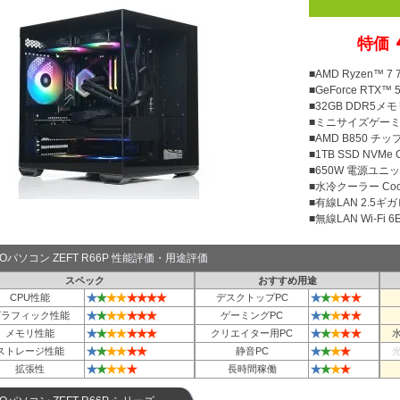
特価
■AMD Ryzen™ 
■GeForce RTX™ 5
■32GB DDR5メモリ
■ミニサイズゲー
■AMD B850 チ
■1TB SSD NVMe
■650W 電源ユニット
■水冷クーラー Cool
■有線LAN 2.5ギ
■無線LAN Wi-Fi 6E 
TOパソコン ZEFT R66P 性能評価・用途評価
スペック
おすすめ用途
★
★
★
★
★
★
★
★
★
★
★
★
★
CPU性能
デスクトップPC
★
★
★
★
★
★
★
★
★
★
★
★
グラフィック性能
ゲーミングPC
★
★
★
★
★
★
★
★
★
★
★
★
メモリ性能
クリエイター用PC
★
★
★
★
★
★
★
★
★
★
ストレージ性能
静音PC
★
★
★
★
★
★
★
★
★
拡張性
長時間稼働