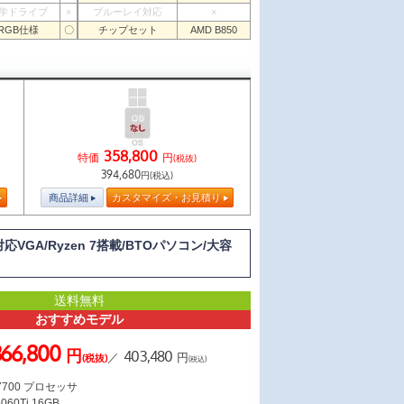
学ドライブ
×
ブルーレイ対応
×
RGB仕様
〇
チップセット
AMD B850
358,800
特価
円
(税抜)
394,680
円(税込)
商品詳細
カスタマイズ・お見積り
応VGA/Ryzen 7搭載/BTOパソコン/大容
送料無料
おすすめモデル
366,800
円
403,480
／
円
(税抜)
(税込)
 7700 プロセッサ
060Ti 16GB