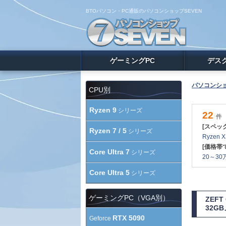
BTOパソコン・PC通販のパソコンショップSEVEN
ゲーミングPC
デス
パソコンショ
CPU別
Ryzen 9
シリーズ
22
件
[スペッ
Ryzen 7 / 5
シリーズ
Ryzen 
[価格帯
Core Ultra 7
シリーズ
20～30万
Core Ultra 5
シリーズ
ゲーミングPC（VGA別）
ZEF
32G
RTX 5090
Geforce