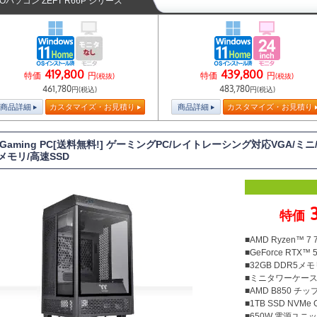
TOパソコン ZEFT R66P シリーズ
419,800
439,800
特価
円
特価
円
(税抜)
(税抜)
461,780
483,780
円(税込)
円(税込)
商品詳細
カスタマイズ・お見積り
商品詳細
カスタマイズ・お見積り
T Gaming PC[送料無料!] ゲーミングPC/レイトレーシング対応VGA/ミニ
Bメモリ/高速SSD
特価
■AMD Ryzen™ 7
■GeForce RTX™ 5
■32GB DDR5メモリ
■ミニタワーケース Th
■AMD B850 チ
■1TB SSD NVMe
■650W 電源ユニット