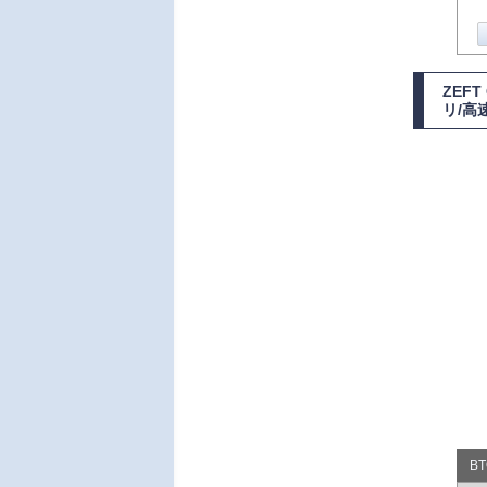
ZEF
リ/高
B