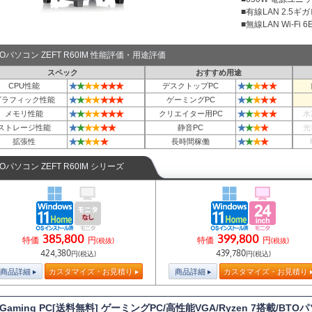
■有線LAN 2.5ギ
■無線LAN Wi-Fi 6E 
TOパソコン ZEFT R60IM 性能評価・用途評価
スペック
おすすめ用途
★
★
★
★
★
★
★
★
★
★
★
★
CPU性能
デスクトップPC
★
★
★
★
★
★
★
★
★
★
★
★
グラフィック性能
ゲーミングPC
★
★
★
★
★
★
★
★
★
★
★
★
メモリ性能
クリエイター用PC
水
★
★
★
★
★
★
★
★
★
★
ストレージ性能
静音PC
光
★
★
★
★
★
★
★
★
★
拡張性
長時間稼働
TOパソコン ZEFT R60IM シリーズ
385,800
399,800
特価
円
特価
円
(税抜)
(税抜)
424,380
439,780
円(税込)
円(税込)
商品詳細
カスタマイズ・お見積り
商品詳細
カスタマイズ・お見積り
 Gaming PC[送料無料] ゲーミングPC/高性能VGA/Ryzen 7搭載/BTO