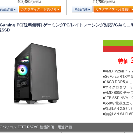
403,480
417,780
円(税込)
円(税込)
商品詳細
カスタマイズ・お見積り
商品詳細
カスタマイズ・お見積り
T Gaming PC[送料無料] ゲーミングPC/レイトレーシング対応VGA/ミニ/R
速SSD
特価
■AMD Ryzen™ 7
■GeForce RTX™ 5
■16GB DDR5メモリ
■マイクロタワー
■AMD B850 チ
■1TB SSD NVMe
■650W 電源ユニット
■有線LAN 2.5ギ
■無線LAN Wi-Fi 6E 
TOパソコン ZEFT R67AC 性能評価・用途評価