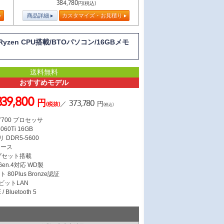
384,780
円(税込)
商品詳細
カスタマイズ・お見積り
yzen CPU搭載/BTOパソコン/16GBメモ
送料無料
おすすめモデル
339,800
円
373,780
／
円
(税抜)
(税込)
 7700 プロセッサ
060Ti 16GB
 DDR5-5600
ケース
ップセット搭載
 Gen.4対応 WD製
 80Plus Bronze認証
ガビットLAN
/ Bluetooth 5