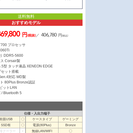
送料無料
おすすめモデル
369,800
円
406,780
／
円
(税抜)
(税込)
 7700 プロセッサ
060Ti
 DDR5-5600
Corsair製
5型 タッチ液晶 XENEON EDGE
ップセット搭載
 Gen.4対応 WD製
 80Plus Bronze認証
ガビットLAN
/ Bluetooth 5
仕様・入出力端子
前面USB
〇
ケースタイプ
ゲーミング
SSD有
〇
電源(80Plus)
Bronze
冷クーラー
×
無線LAN/WIFI
〇