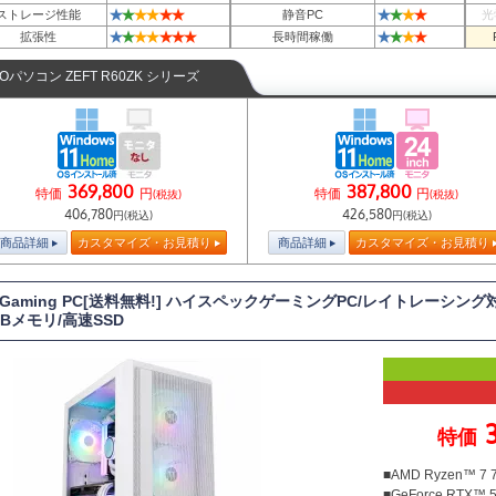
★
★
★
★
★
★
★
★
★
★
ストレージ性能
静音PC
光
★
★
★
★
★
★
★
★
★
★
★
拡張性
長時間稼働
TOパソコン ZEFT R60ZK シリーズ
369,800
387,800
特価
円
特価
円
(税抜)
(税抜)
406,780
426,580
円(税込)
円(税込)
商品詳細
カスタマイズ・お見積り
商品詳細
カスタマイズ・お見積り
T Gaming PC[送料無料!] ハイスペックゲーミングPC/レイトレーシング対
GBメモリ/高速SSD
特価
■AMD Ryzen™ 7
■GeForce RTX™ 5