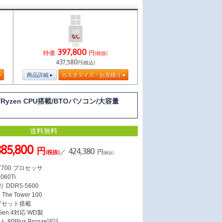
397,800
特価
円
(税抜)
437,580
円(税込)
商品詳細
カスタマイズ・お見積り
/Ryzen CPU搭載/BTOパソコン/大容量
送料無料
385,800
円
424,380
／
円
(税抜)
(税込)
 7700 プロセッサ
060Ti
 DDR5-5600
e Tower 100
ップセット搭載
 Gen.4対応 WD製
 80Plus Bronze認証