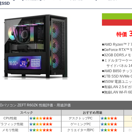
速SSD
特価
■AMD Ryzen™ 7
■GeForce RTX™ 5
■32GB DDR5メモリ
■ミドルタワーケース 
サイドパネル 14.
■AMD B850 チ
■1TB SSD NVMe
■650W 電源ユニット
■有線LAN 2.5ギ
■無線LAN Wi-Fi 6E 
TOパソコン ZEFT R60ZK 性能評価・用途評価
スペック
おすすめ用途
★
★
★
★
★
★
★
★
★
★
★
★
CPU性能
デスクトップPC
★
★
★
★
★
★
★
★
★
★
★
★
グラフィック性能
ゲーミングPC
★
★
★
★
★
★
★
★
★
★
★
★
メモリ性能
クリエイター用PC
水