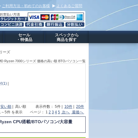
ご利用方法・初めてのお客様
よくあるご質問
セール
スペックから
・特価品
商品を探す
0シリーズ
TiAMD Ryzen 7000シリーズ 価格の高い順 BTOパソコン一覧
(1)
|
|
安い順
| 高い順 表示件数： 5件 |
10件
|
20件
 1～5件 を表示 ページ： 1
2
3
4
5
次へ
最後へ
Ryzen CPU搭載/BTOパソコン/大容量