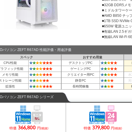
■32GB DDR5メモリ
■ミドルタワーケ
■AMD B850 チ
■1TB SSD NVMe
■650W 電源ユニット
■有線LAN 2.5ギ
■無線LAN Wi-Fi 6E 
TOパソコン ZEFT R67AD 性能評価・用途評価
スペック
おすすめ用途
★
★
★
★
★
★
★
★
★
★
★
★
CPU性能
デスクトップPC
★
★
★
★
★
★
★
★
★
★
★
★
グラフィック性能
ゲーミングPC
★
★
★
★
★
★
★
★
★
★
★
★
メモリ性能
クリエイター用PC
水
★
★
★
★
★
★
★
★
★
★
ストレージ性能
静音PC
光
★
★
★
★
★
★
★
★
★
★
★
拡張性
長時間稼働
TOパソコン ZEFT R67AD シリーズ
366,800
379,800
特価
円
特価
円
(税抜)
(税抜)