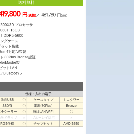
送料無料
419,800
円
461,780
／
円
(税抜)
(税込)
7 7800X3D プロセッサ
060Ti 16GB
 DDR5-5600
ミングケース
ップセット搭載
 Gen.4対応 WD製
 80Plus Bronze認証
erMaster製
ガビットLAN
/ Bluetooth 5
仕様・入出力端子
前面USB
〇
ケースタイプ
ミニタワー
SSD有
〇
電源(80Plus)
Bronze
水冷クーラー
〇
無線LAN/WIFI
〇
光学ドライブ
×
ブルーレイ対応
×
RGB仕様
〇
チップセット
AMD B850