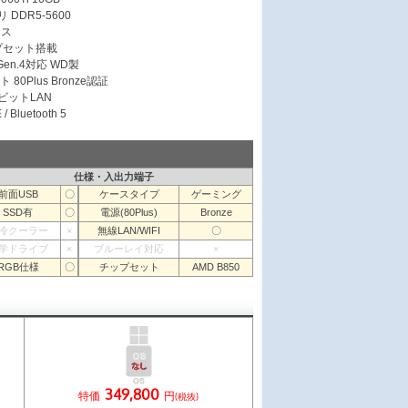
 DDR5-5600
ース
ップセット搭載
 Gen.4対応 WD製
 80Plus Bronze認証
ガビットLAN
/ Bluetooth 5
仕様・入出力端子
前面USB
〇
ケースタイプ
ゲーミング
SSD有
〇
電源(80Plus)
Bronze
冷クーラー
×
無線LAN/WIFI
〇
学ドライブ
×
ブルーレイ対応
×
RGB仕様
〇
チップセット
AMD B850
349,800
特価
円
(税抜)