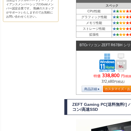
当店はインテル® パートナー・アラ
イアンスメンバーシップのGoldメン
スペック
バー認定企業です。 熟練のスタッフ
★
★
★
★
★
CPU性能
がサポートいたしますのでお気軽に
★
★
★
★
★
お問い合わせください。
グラフィック性能
★
★
★
★
★
メモリ性能
★
★
★
★
★
ストレージ性能
★
★
★
★
★
拡張性
BTOパソコン ZEFT R67BH シ
338,800
特価
円
(税抜
372,680
円(税込)
商品詳細
カスタマイズ・お
ZEFT Gaming PC[送料無
コン/高速SSD