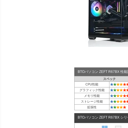
BTOパソコン ZEFT R67BX 
スペック
★
★
★
★
★
CPU性能
★
★
★
★
★
グラフィック性能
★
★
★
★
★
メモリ性能
★
★
★
★
★
ストレージ性能
★
★
★
★
★
拡張性
BTOパソコン ZEFT R67BX シ