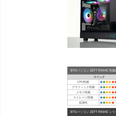
BTOパソコン ZEFT R69AE 
スペック
★
★
★
★
★
CPU性能
★
★
★
★
★
グラフィック性能
★
★
★
★
★
メモリ性能
★
★
★
★
★
ストレージ性能
★
★
★
★
★
拡張性
BTOパソコン ZEFT R69AE シ