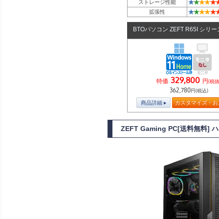
★
★
★
★
★
ストレージ性能
★
★
★
★
★
拡張性
BTOパソコン ZEFT R65I シリー
329,800
特価
円
(税抜
362,780
円(税込)
商品詳細
カスタマイズ・お
ZEFT Gaming PC[送料無料