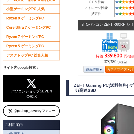
★
★
★
★
★
メモリ性能
★
★
★
★
★
ストレージ性能
小型ゲーミングPC 人気
★
★
★
★
★
拡張性
Ryzen 9 ゲーミングPC
BTOパソコン ZEFT R60RH シ
Core Ultra 7 ゲーミングPC
Ryzen 7 ゲーミングPC
Ryzen 5 ゲーミングPC
339,800
デスクトップPC 総合人気
特価
円
(税抜
373,780
円(税込)
サイト内google検索：
商品詳細
カスタマイズ・お
ZEFT Gaming PC[送料無料
リ/高速SSD
パソコンショップSEVEN
公式 X
@pcshop_sevenをフォロー
ご利用案内
ご利用案内