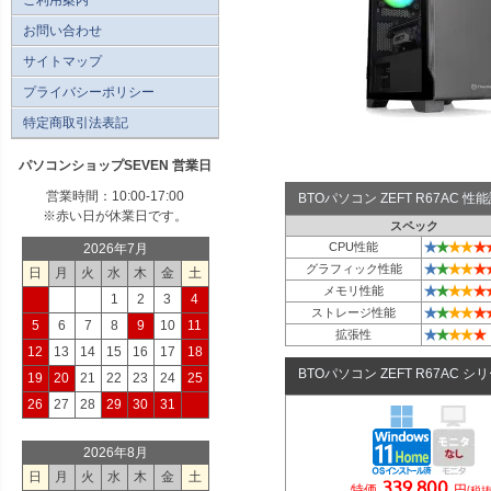
お問い合わせ
サイトマップ
プライバシーポリシー
特定商取引法表記
パソコンショップSEVEN 営業日
営業時間：10:00-17:00
BTOパソコン ZEFT R67AC 
※赤い日が休業日です。
スペック
★
★
★
★
★
CPU性能
2026年7月
★
★
★
★
★
グラフィック性能
日
月
火
水
木
金
土
★
★
★
★
★
メモリ性能
1
2
3
4
★
★
★
★
★
ストレージ性能
5
6
7
8
9
10
11
★
★
★
★
★
拡張性
12
13
14
15
16
17
18
BTOパソコン ZEFT R67AC シ
19
20
21
22
23
24
25
26
27
28
29
30
31
2026年8月
日
月
火
水
木
金
土
339,800
特価
円
(税抜