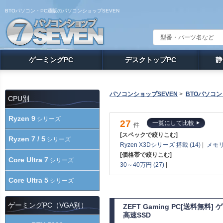
BTOパソコン・PC通販のパソコンショップSEVEN
ゲーミングPC
デスクトップPC
静
パソコンショップSEVEN
>
BTOパソコン
CPU別
Ryzen 9
シリーズ
27
一覧にして比較
件
[スペックで絞りこむ]
Ryzen 7 / 5
シリーズ
Ryzen X3Dシリーズ 搭載 (14)
|
メモリ
[価格帯で絞りこむ]
Core Ultra 7
シリーズ
30～40万円 (27)
|
Core Ultra 5
シリーズ
ゲーミングPC（VGA別）
ZEFT Gaming PC[送料無料
高速SSD