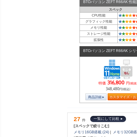
BTOパソコン ZEFT R66AK 
スペック
★
★
★
★
★
CPU性能
★
★
★
★
★
グラフィック性能
★
★
★
★
★
メモリ性能
★
★
★
★
★
ストレージ性能
★
★
★
★
★
拡張性
BTOパソコン ZEFT R66AK シ
316,800
特価
円
(税抜
348,480
円(税込)
商品詳細
カスタマイズ・お
27
一覧にして比較
件
[スペックで絞りこむ]
メモリ16GB搭載 (24)
|
メモリ32GB搭載