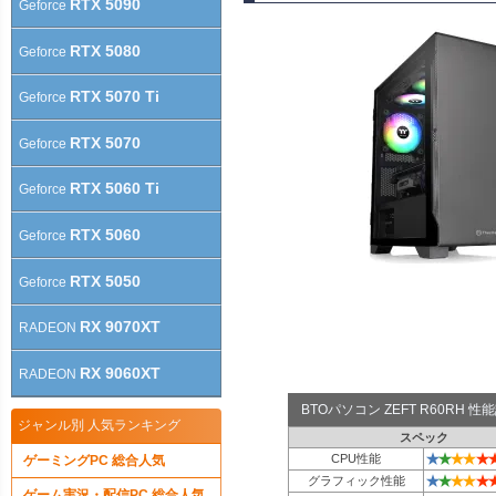
RTX 5090
Geforce
RTX 5080
Geforce
RTX 5070 Ti
Geforce
RTX 5070
Geforce
RTX 5060 Ti
Geforce
RTX 5060
Geforce
RTX 5050
Geforce
RX 9070XT
RADEON
RX 9060XT
RADEON
BTOパソコン ZEFT R60RH 
ジャンル別 人気ランキング
スペック
★
★
★
★
★
CPU性能
ゲーミングPC 総合人気
★
★
★
★
★
グラフィック性能
ゲーム実況・配信PC 総合人気