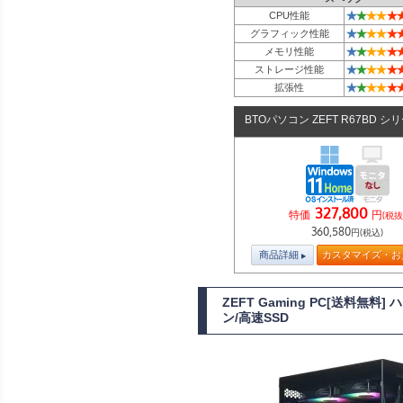
★
★
★
★
★
CPU性能
★
★
★
★
★
グラフィック性能
★
★
★
★
★
メモリ性能
★
★
★
★
★
ストレージ性能
★
★
★
★
★
拡張性
BTOパソコン ZEFT R67BD シ
327,800
特価
円
(税抜
360,580
円(税込)
商品詳細
カスタマイズ・お
ZEFT Gaming PC[送料無
ン/高速SSD