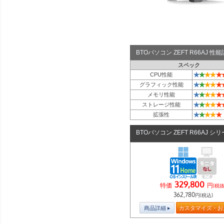
BTOパソコン ZEFT R66AJ 
スペック
★
★
★
★
★
CPU性能
★
★
★
★
★
グラフィック性能
★
★
★
★
★
メモリ性能
★
★
★
★
★
ストレージ性能
★
★
★
★
★
拡張性
BTOパソコン ZEFT R66AJ シ
329,800
特価
円
(税抜
362,780
円(税込)
商品詳細
カスタマイズ・お