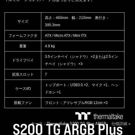
高さ：460mm 幅：210mm 奥行き：
サイズ
395.3mm
フォームファクタ
ATX / Micro ATX / Mini ITX
重量
4.9 kg
3.5インチベイ（シャドウ） ×2または2.5イン
ドライブベイ
チベイ（シャドウ） ×3
拡張スロット
7
トップポート：USB3.0 ×2、マイク ×1、ヘッ
ケースI/O
ドホン ×1
搭載ファン
フロント：アドレサブルRGB 12cm ×3
ケース：Thermaltake S200 TG Plus ARGB
仕様詳細 »