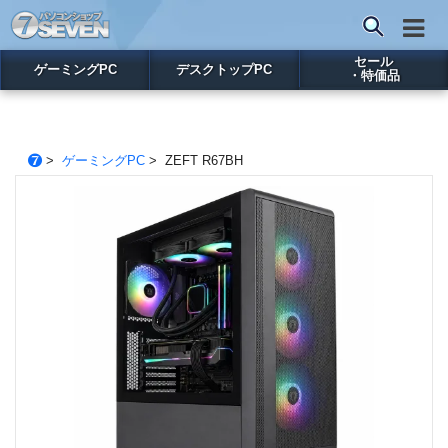
セール
ゲーミングPC
デスクトップPC
・特価品
>
ゲーミングPC
> ZEFT R67BH