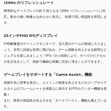
120Hz のリフレッシュレート
標準的なディスプレイの約 2 倍となる 120Hz リフレッシュレートに対
応。動きの速い映像もなめらかに表示し、快適で高い視認性を実現しま
す。
25インチFHD IPSディスプレイ
FHD解像度のゲーミングモニターで、没入型のゲームの領域に入りまし
ょう。非常に詳細な世界に飛び込み、ゲーム体験を向上させる鮮明なビ
ジュアルを楽しみましょう！IPSパネル技術により、すべてのピクセル
が生き生きとして、絶妙で繊細な画像に完全に浸ることができます。
ゲームプレイをサポートする「Game Assist」機能
画面中央に照準を表示し、エイミング精度を向上するクロスヘアやリア
ルタイムのフレームレートを画面上に表示するFPSカウンター機能を搭
載！
また、暗所の視認性を向上させる「ダークブースト」機能も備えていま
す。