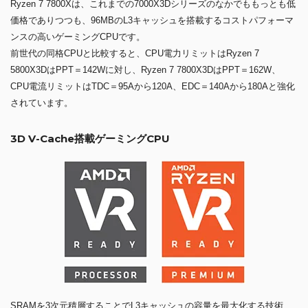
Ryzen 7 7800Xは、これまでの7000X3Dシリーズのなかでももっとも低
価格でありつつも、96MBのL3キャッシュを搭載するコストパフォーマ
ンスの高いゲーミングCPUです。
前世代の同格CPUと比較すると、CPU電力リミットはRyzen 7
5800X3DはPPT＝142Wに対し、Ryzen 7 7800X3DはPPT＝162W、
CPU電流リミットはTDC＝95Aから120A、EDC＝140Aから180Aと強化
されています。
3D V-Cache搭載ゲーミングCPU
SRAMを3次元積層することでL3キャッシュの容量を最大化する技術、