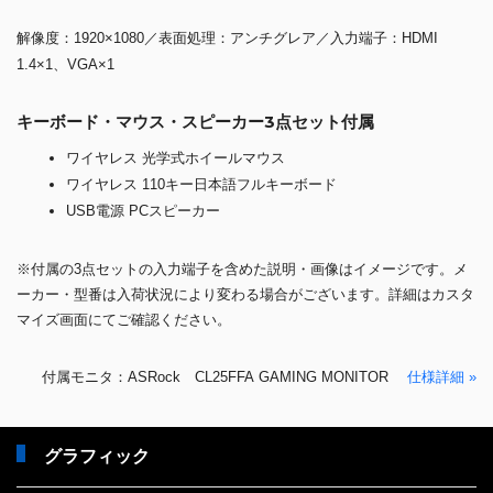
解像度：1920×1080／表面処理：アンチグレア／入力端子：HDMI
1.4×1、VGA×1
キーボード・マウス・スピーカー3点セット付属
ワイヤレス 光学式ホイールマウス
ワイヤレス 110キー日本語フルキーボード
USB電源 PCスピーカー
※付属の3点セットの入力端子を含めた説明・画像はイメージです。メ
ーカー・型番は入荷状況により変わる場合がございます。詳細はカスタ
マイズ画面にてご確認ください。
付属モニタ：ASRock CL25FFA GAMING MONITOR
仕様詳細 »
グラフィック