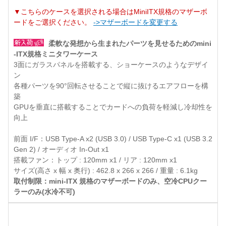
▼こちらのケースを選択される場合はMiniITX規格のマザーボ
ードをご選択ください。
->マザーボードを変更する
柔軟な発想から生まれたパーツを見せるためのmini
-ITX規格ミニタワーケース
3面にガラスパネルを搭載する、ショーケースのようなデザイ
ン
各種パーツを90°回転させることで縦に抜けるエアフローを構
築
GPUを垂直に搭載することでカードへの負荷を軽減し冷却性を
向上
前面 I/F：USB Type-A x2 (USB 3.0) / USB Type-C x1 (USB 3.2
Gen 2) / オーディオ In-Out x1
搭載ファン：トップ : 120mm x1 / リア : 120mm x1
サイズ(高さ x 幅 x 奥行) : 462.8 x 266 x 266 / 重量 : 6.1kg
取付制限：mini-ITX 規格のマザーボードのみ、空冷CPUクー
ラーのみ(水冷不可)