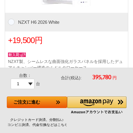
NZXT H6 2026 White
+19,500円
NZXT製、シームレスな曲面強化ガラスパネルを採用したデュ
アルチャンバー構造のミドルタワーケース。
メーカー標準ではケースファンが付属しないため、エアフロー
台数：
円
合計(税込):
を考慮して当店でファンを追加した特別仕様モデルです。
台
120mm アドレサブルRGBファン4基（フロント 3基、リア 1
基） 標準搭載（ショップ追加）
ご注文
に進む
ツールレス設計とケーブルマネジメントチャネルにより、美し
く組み立てやすい内部レイアウトを実現。リアコネクト（BT
F/Project Zero）対応マザーボードにも対応。
前面USB 3ポート（USB 3.2 Gen1 Type-A×2 / USB 3.2 Gen2x
2 Type-C×1）※Type-Cポート使用には対応マザーボードが必