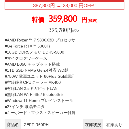
387,800
円
→
28,000
円OFF!!
359,800
特価
円
(税抜)
395,780
円
(税込)
■AMD Ryzen™ 7 9800X3D プロセッサ
■GeForce RTX™ 5060Ti
■16GB DDR5メモリ DDR5-5600
■マイクロタワーケース
■AMD B850 チップセット搭載
■1TB SSD NVMe Gen.4対応 WD製
■750W 電源ユニット 80Plus Gold認証
■空冷静音CPUクーラー AK400
■有線LAN 2.5ギガビットLAN
■無線LAN Wi-Fi 6E / Bluetooth 5
■Windows11 Home プレインストール
■27インチ 液晶モニタ
■キーボード・マウス・スピーカー付属
商品名
ZEFT R60RH
在庫状況
在庫あり