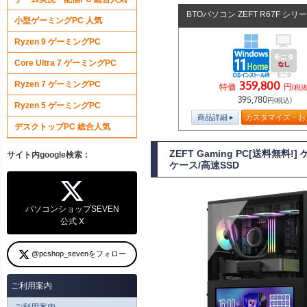
BTOパソコン ZEFT R67F シリ
小型ゲーミングPC 人気
Ryzen 9 ゲーミングPC
Core Ultra 7 ゲーミングPC
359,800
Ryzen 7 ゲーミングPC
特価
円
(税抜
395,780
円(税込)
Ryzen 5 ゲーミングPC
商品詳細
カスタマイズ・お
デスクトップPC 総合人気
ZEFT Gaming PC[送料無料!
サイト内google検索：
ケース/高速SSD
パソコンショップSEVEN
公式 X
@pcshop_sevenをフォロー
ご利用案内
ご利用案内