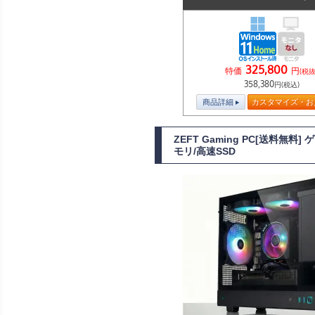
325,800
特価
円
(税抜
358,380
円(税込)
商品詳細
カスタマイズ・お
ZEFT Gaming PC[送料無料
モリ/高速SSD