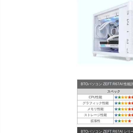
BTOパソコン ZEFT R67AI 
スペック
★
★
★
★
★
CPU性能
★
★
★
★
★
グラフィック性能
★
★
★
★
★
メモリ性能
★
★
★
★
★
ストレージ性能
★
★
★
★
★
拡張性
BTOパソコン ZEFT R67AI シリ