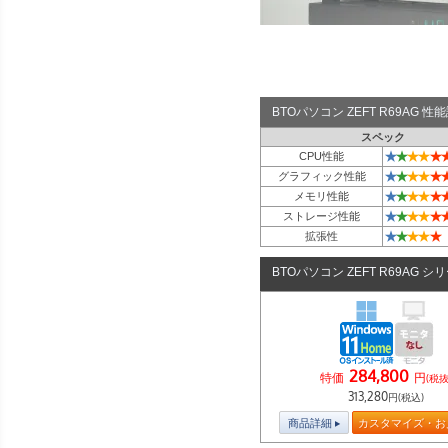
BTOパソコン ZEFT R69AG 
スペック
★
★
★
★
★
CPU性能
★
★
★
★
★
グラフィック性能
★
★
★
★
★
メモリ性能
★
★
★
★
★
ストレージ性能
★
★
★
★
★
拡張性
BTOパソコン ZEFT R69AG シ
284,800
特価
円
(税抜
313,280
円(税込)
商品詳細
カスタマイズ・お