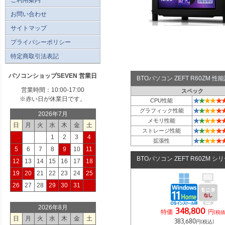
お問い合わせ
サイトマップ
プライバシーポリシー
特定商取引法表記
パソコンショップSEVEN 営業日
BTOパソコン ZEFT R60ZM 
営業時間：10:00-17:00
スペック
※赤い日が休業日です。
★
★
★
★
★
CPU性能
★
★
★
★
★
グラフィック性能
2026年7月
★
★
★
★
★
メモリ性能
日
月
火
水
木
金
土
★
★
★
★
★
ストレージ性能
1
2
3
4
★
★
★
★
★
拡張性
5
6
7
8
9
10
11
BTOパソコン ZEFT R60ZM シ
12
13
14
15
16
17
18
19
20
21
22
23
24
25
26
27
28
29
30
31
2026年8月
348,800
特価
円
(税抜
日
月
火
水
木
金
土
383,680
円(税込)