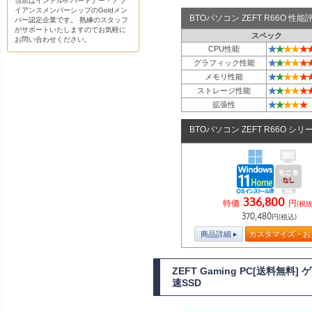
当店はインテル® パートナー・アラ
イアンスメンバーシップのGoldメン
BTOパソコン ZEFT R66O 性
バー認定企業です。 熟練のスタッフ
がサポートいたしますのでお気軽に
スペック
お問い合わせください。
★
★
★
★
★
CPU性能
★
★
★
★
★
グラフィック性能
★
★
★
★
★
メモリ性能
★
★
★
★
★
ストレージ性能
★
★
★
★
★
拡張性
BTOパソコン ZEFT R66O シリ
336,800
特価
円
(税抜
370,480
円(税込)
商品詳細
カスタマイズ・お
ZEFT Gaming PC[送料無料
速SSD