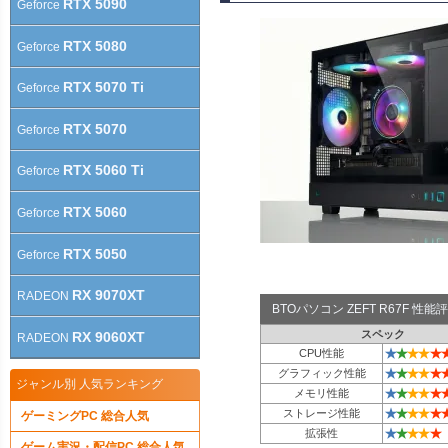
RTX 5090
Geforce
RTX 5080
Geforce
RTX 5070 Ti
Geforce
RTX 5070
Geforce
RTX 5060 Ti
Geforce
RTX 5060
Geforce
RTX 5050
Geforce
RX 9070XT
RADEON
BTOパソコン ZEFT R67F 性
スペック
RX 9060XT
RADEON
★
★
★
★
★
CPU性能
★
★
★
★
★
グラフィック性能
ジャンル別 人気ランキング
★
★
★
★
★
メモリ性能
★
★
★
★
★
ストレージ性能
ゲーミングPC 総合人気
★
★
★
★
★
拡張性
ゲーム実況・配信PC 総合人気