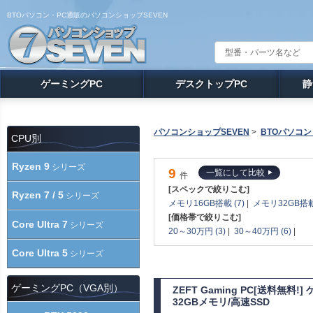
BTOパソコン・PC通販のパソコンショップSEVEN
ゲーミングPC
デスクトップPC
静
パソコンショップSEVEN
>
BTOパソコン
CPU別
Ryzen 9
シリーズ
9
一覧にして比較
件
[スペックで絞りこむ]
Ryzen 7 / 5
シリーズ
メモリ16GB搭載 (7)
|
メモリ32GB搭載 
[価格帯で絞りこむ]
Core Ultra 7
シリーズ
20～30万円 (3)
|
30～40万円 (6)
|
Core Ultra 5
シリーズ
ゲーミングPC（VGA別）
ZEFT Gaming PC[送料無料
32GBメモリ/高速SSD