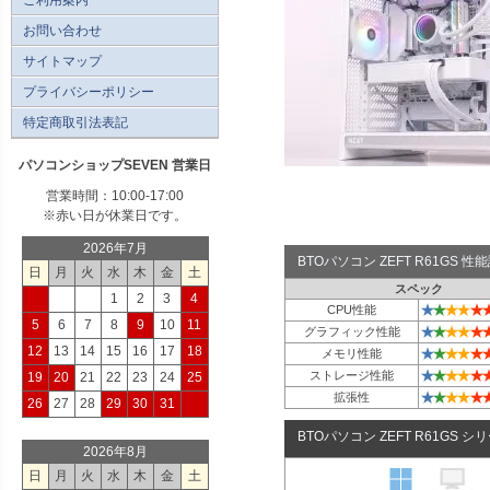
お問い合わせ
サイトマップ
プライバシーポリシー
特定商取引法表記
パソコンショップSEVEN 営業日
営業時間：10:00-17:00
※赤い日が休業日です。
2026年7月
BTOパソコン ZEFT R61GS 
日
月
火
水
木
金
土
スペック
1
2
3
4
★
★
★
★
★
CPU性能
5
6
7
8
9
10
11
★
★
★
★
★
グラフィック性能
12
13
14
15
16
17
18
★
★
★
★
★
メモリ性能
★
★
★
★
★
ストレージ性能
19
20
21
22
23
24
25
★
★
★
★
★
拡張性
26
27
28
29
30
31
BTOパソコン ZEFT R61GS シ
2026年8月
日
月
火
水
木
金
土