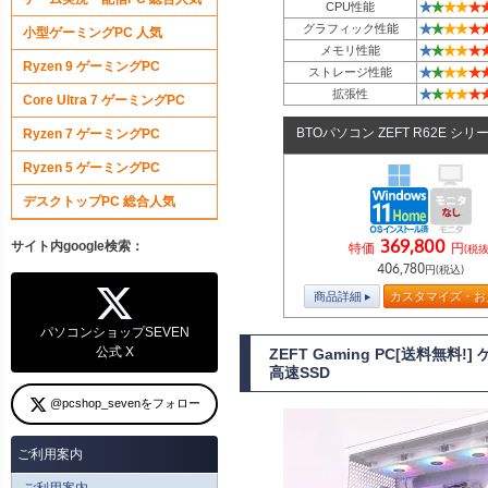
★
★
★
★
★
CPU性能
★
★
★
★
★
グラフィック性能
小型ゲーミングPC 人気
★
★
★
★
★
メモリ性能
Ryzen 9 ゲーミングPC
★
★
★
★
★
ストレージ性能
★
★
★
★
★
拡張性
Core Ultra 7 ゲーミングPC
BTOパソコン ZEFT R62E シリ
Ryzen 7 ゲーミングPC
Ryzen 5 ゲーミングPC
デスクトップPC 総合人気
369,800
サイト内google検索：
特価
円
(税抜
406,780
円(税込)
商品詳細
カスタマイズ・お
パソコンショップSEVEN
公式 X
ZEFT Gaming PC[送料無料
高速SSD
@pcshop_sevenをフォロー
ご利用案内
ご利用案内