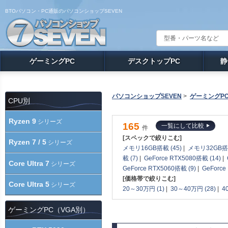
BTOパソコン・PC通販のパソコンショップSEVEN
ゲーミングPC
デスクトップPC
静
パソコンショップSEVEN
>
ゲーミングP
CPU別
Ryzen 9
シリーズ
165
一覧にして比較
件
[スペックで絞りこむ]
Ryzen 7 / 5
シリーズ
メモリ16GB搭載 (45)
|
メモリ32GB搭載
載 (7)
|
GeForce RTX5080搭載 (14)
|
Core Ultra 7
シリーズ
GeForce RTX5060搭載 (9)
|
GeForce
[価格帯で絞りこむ]
Core Ultra 5
シリーズ
20～30万円 (1)
|
30～40万円 (28)
|
4
ゲーミングPC（VGA別）