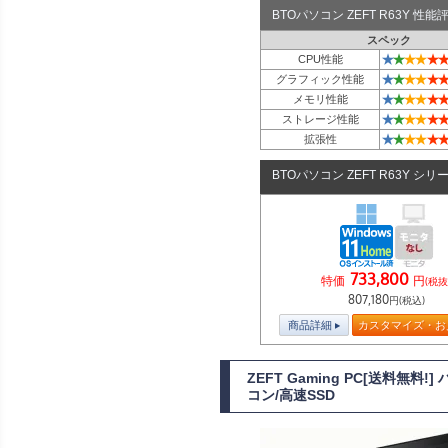
BTOパソコン ZEFT R63Y 性
スペック
★
★
★
★
★
★
CPU性能
★
★
★
★
★
★
グラフィック性能
★
★
★
★
★
★
メモリ性能
★
★
★
★
★
★
ストレージ性能
★
★
★
★
★
★
拡張性
BTOパソコン ZEFT R63Y シリ
733,800
特価
円
(税抜
807,180
円(税込)
商品詳細
カスタマイズ・お
ZEFT Gaming PC[送料無
コン/高速SSD