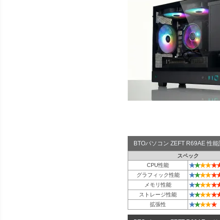
BTOパソコン ZEFT R69AE 
スペック
★
★
★
★
★
CPU性能
★
★
★
★
★
グラフィック性能
★
★
★
★
★
メモリ性能
★
★
★
★
★
ストレージ性能
★
★
★
★
★
拡張性