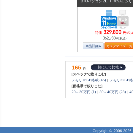
BTOパソコン ZEFT R69AE シ
329,800
特価
円
(税抜
362,780
円(税込)
商品詳細
カスタマイズ・お
165
一覧にして比較
件
[スペックで絞りこむ]
メモリ16GB搭載 (45)
|
メモリ32GB搭載
[価格帯で絞りこむ]
20～30万円 (1)
|
30～40万円 (28)
|
4
Copyright ©
2006-2026