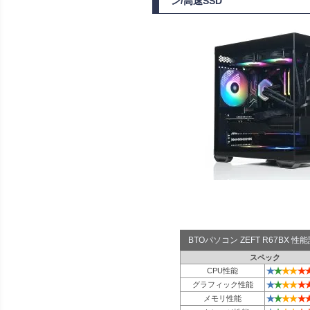
ン/高速SSD
BTOパソコン ZEFT R67BX 
スペック
★
★
★
★
★
CPU性能
★
★
★
★
★
グラフィック性能
★
★
★
★
★
メモリ性能