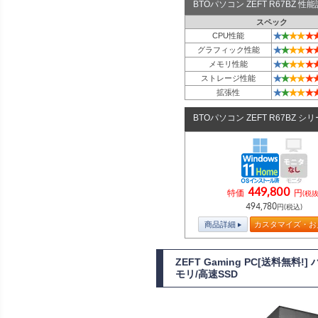
BTOパソコン ZEFT R67BZ 
スペック
★
★
★
★
★
CPU性能
★
★
★
★
★
グラフィック性能
★
★
★
★
★
メモリ性能
★
★
★
★
★
ストレージ性能
★
★
★
★
★
拡張性
BTOパソコン ZEFT R67BZ シ
449,800
特価
円
(税抜
494,780
円(税込)
商品詳細
カスタマイズ・お
ZEFT Gaming PC[送料無料
モリ/高速SSD