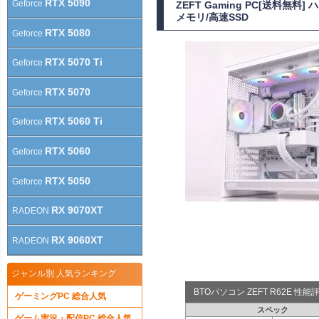
RTX 5090
Geforce
ZEFT Gaming PC[送料無
メモリ/高速SSD
RTX 5080
Geforce
RTX 5070 Ti
Geforce
RTX 5070
Geforce
RTX 5060 Ti
Geforce
RTX 5060
Geforce
RTX 5050
Geforce
RX 9070XT
RADEON
RX 9060XT
RADEON
ジャンル別 人気ランキング
BTOパソコン ZEFT R62E 性
ゲーミングPC 総合人気
スペック
ゲーム実況・配信PC 総合人気