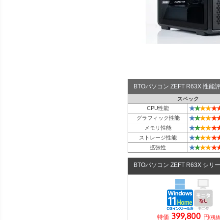
BTOパソコン ZEFT R63X 性
スペック
★
★
★
★
★
CPU性能
★
★
★
★
★
グラフィック性能
★
★
★
★
★
メモリ性能
★
★
★
★
★
ストレージ性能
★
★
★
★
★
拡張性
BTOパソコン ZEFT R63X シリ
399,800
特価
円
(税抜