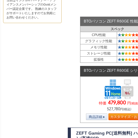
当店はインテル® パートナー・アラ
イアンスメンバーシップのGoldメン
バー認定企業です。 熟練のスタッフ
がサポートいたしますのでお気軽に
お問い合わせください。
BTOパソコン ZEFT R60GE 
スペック
★
★
★
★
★
★
CPU性能
★
★
★
★
★
★
グラフィック性能
★
★
★
★
★
★
メモリ性能
★
★
★
★
★
★
ストレージ性能
★
★
★
★
★
★
拡張性
BTOパソコン ZEFT R60GE シ
479,800
特価
円
(税抜
527,780
円(税込)
商品詳細
カスタマイズ・お
ZEFT Gaming PC[送料無