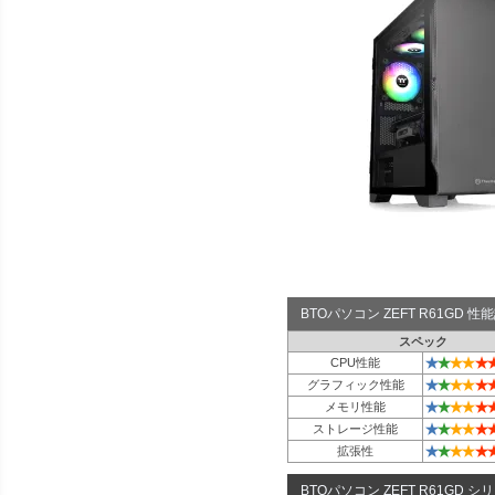
BTOパソコン ZEFT R61GD 
スペック
★
★
★
★
★
CPU性能
★
★
★
★
★
グラフィック性能
★
★
★
★
★
メモリ性能
★
★
★
★
★
ストレージ性能
★
★
★
★
★
拡張性
BTOパソコン ZEFT R61GD シ