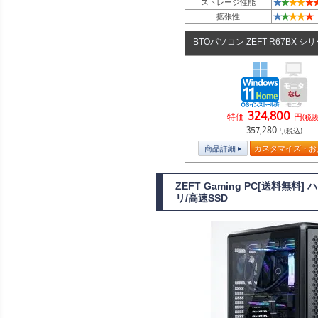
★
★
★
★
★
ストレージ性能
★
★
★
★
★
拡張性
BTOパソコン ZEFT R67BX シ
324,800
特価
円
(税抜
357,280
円(税込)
商品詳細
カスタマイズ・お
ZEFT Gaming PC[送料無
リ/高速SSD