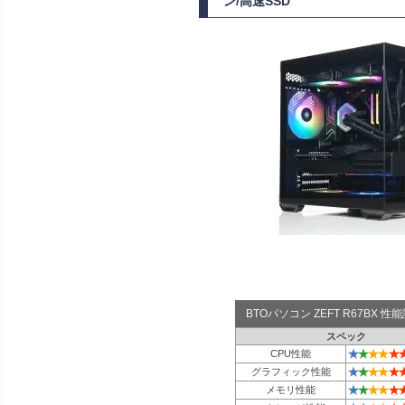
ン/高速SSD
BTOパソコン ZEFT R67BX 
スペック
★
★
★
★
★
CPU性能
★
★
★
★
★
グラフィック性能
★
★
★
★
★
メモリ性能