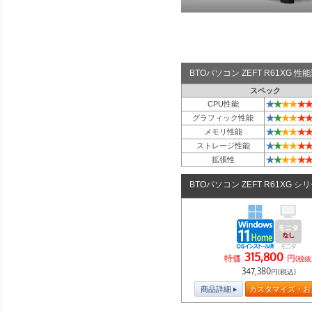
BTOパソコン ZEFT R61XG 
スペック
★
★
★
★
★
★
CPU性能
★
★
★
★
★
★
グラフィック性能
★
★
★
★
★
★
メモリ性能
★
★
★
★
★
★
ストレージ性能
★
★
★
★
★
★
拡張性
BTOパソコン ZEFT R61XG シ
315,800
特価
円
(税抜
347,380
円(税込)
商品詳細
カスタマイズ・お