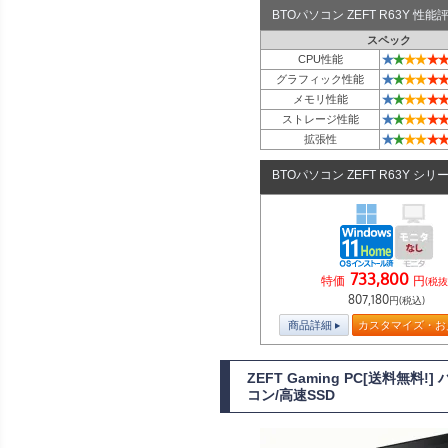
BTOパソコン ZEFT R63Y 性
スペック
★
★
★
★
★
★
CPU性能
★
★
★
★
★
★
グラフィック性能
★
★
★
★
★
★
メモリ性能
★
★
★
★
★
★
ストレージ性能
★
★
★
★
★
★
拡張性
BTOパソコン ZEFT R63Y シリ
733,800
特価
円
(税抜
807,180
円(税込)
商品詳細
カスタマイズ・お
ZEFT Gaming PC[送料無
コン/高速SSD