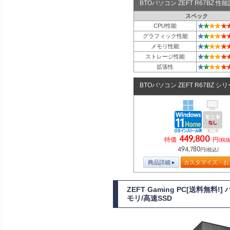
BTOパソコン ZEFT R67BZ 
スペック
★
★
★
★
★
CPU性能
★
★
★
★
★
グラフィック性能
★
★
★
★
★
メモリ性能
★
★
★
★
★
ストレージ性能
★
★
★
★
★
拡張性
BTOパソコン ZEFT R67BZ シ
449,800
特価
円
(税抜
494,780
円(税込)
商品詳細
カスタマイズ・お
ZEFT Gaming PC[送料無料
モリ/高速SSD