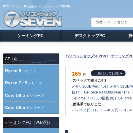
BTOパソコン・PC通販のパソコンショップSEVEN
ゲーミングPC
デスクトップPC
静
パソコンショップSEVEN
>
ゲーミングP
CPU別
Ryzen 9
シリーズ
165
一覧にして比較
件
[スペックで絞りこむ]
Ryzen 7 / 5
シリーズ
メモリ16GB搭載 (45)
|
メモリ32GB搭載
載 (7)
|
GeForce RTX5080搭載 (14)
|
Core Ultra 7
シリーズ
GeForce RTX5060搭載 (9)
|
GeForce
[価格帯で絞りこむ]
Core Ultra 5
シリーズ
20～30万円 (1)
|
30～40万円 (28)
|
4
ゲーミングPC（VGA別）