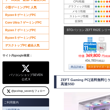
★
★
★
★
★
CPU性能
★
★
★
★
★
グラフィック性能
小型ゲーミングPC 人気
★
★
★
★
★
メモリ性能
Ryzen 9 ゲーミングPC
★
★
★
★
★
ストレージ性能
★
★
★
★
★
拡張性
Core Ultra 7 ゲーミングPC
BTOパソコン ZEFT R62E シリ
Ryzen 7 ゲーミングPC
Ryzen 5 ゲーミングPC
デスクトップPC 総合人気
369,800
サイト内google検索：
特価
円
(税抜
406,780
円(税込)
商品詳細
カスタマイズ・お
パソコンショップSEVEN
公式 X
ZEFT Gaming PC[送料無料
高速SSD
@pcshop_sevenをフォロー
ご利用案内
ご利用案内