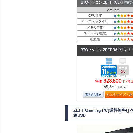
BTOパソコン ZEFT R61XI 
スペック
★
★
★
★
★
★
CPU性能
★
★
★
★
★
★
グラフィック性能
★
★
★
★
★
★
メモリ性能
★
★
★
★
★
★
ストレージ性能
★
★
★
★
★
★
拡張性
BTOパソコン ZEFT R61XI シリ
328,800
特価
円
(税抜
361,680
円(税込)
商品詳細
カスタマイズ・お
ZEFT Gaming PC[送料無料
速SSD