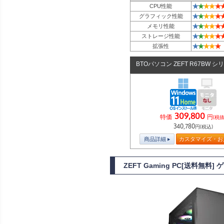
★
★
★
★
★
CPU性能
★
★
★
★
★
グラフィック性能
★
★
★
★
★
メモリ性能
★
★
★
★
★
ストレージ性能
★
★
★
★
★
拡張性
BTOパソコン ZEFT R67BW シ
309,800
特価
円
(税抜
340,780
円(税込)
商品詳細
カスタマイズ・お
ZEFT Gaming PC[送料無料]