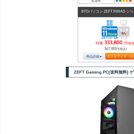
★
★
★
★
★
拡張性
BTOパソコン ZEFT R69AD シ
333,800
特価
円
(税抜
367,180
円(税込)
商品詳細
カスタマイズ・お
ZEFT Gaming PC[送料無料]