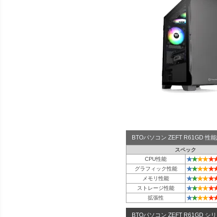
BTOパソコン ZEFT R61GD 
スペック
★
★
★
★
★
CPU性能
★
★
★
★
★
グラフィック性能
★
★
★
★
★
メモリ性能
★
★
★
★
★
ストレージ性能
★
★
★
★
★
拡張性
BTOパソコン ZEFT R61GD シ