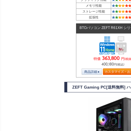
★
★
★
★
★
★
メモリ性能
★
★
★
★
★
★
ストレージ性能
★
★
★
★
★
★
拡張性
BTOパソコン ZEFT R61XH シ
363,800
特価
円
(税抜
400,180
円(税込)
商品詳細
カスタマイズ・お
ZEFT Gaming PC[送料無料