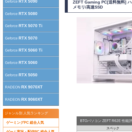
RTX 5090
Geforce
ZEFT Gaming PC[送料無
メモリ/高速SSD
RTX 5080
Geforce
RTX 5070 Ti
Geforce
RTX 5070
Geforce
RTX 5060 Ti
Geforce
RTX 5060
Geforce
RTX 5050
Geforce
RX 9070XT
RADEON
RX 9060XT
RADEON
ジャンル別 人気ランキング
BTOパソコン ZEFT R62E 性
ゲーミングPC 総合人気
スペック
ゲーム実況・配信PC 総合人気