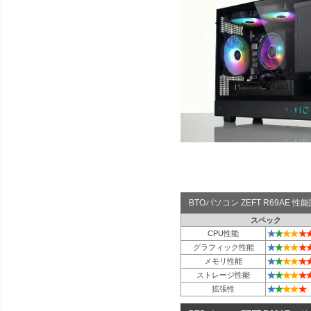
BTOパソコン ZEFT R69AE 
スペック
★
★
★
★
★
CPU性能
★
★
★
★
★
グラフィック性能
★
★
★
★
★
メモリ性能
★
★
★
★
★
ストレージ性能
★
★
★
★
★
拡張性