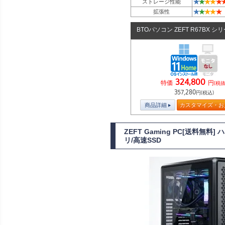
★
★
★
★
★
ストレージ性能
★
★
★
★
★
拡張性
BTOパソコン ZEFT R67BX シ
324,800
特価
円
(税抜
357,280
円(税込)
商品詳細
カスタマイズ・お
ZEFT Gaming PC[送料無
リ/高速SSD