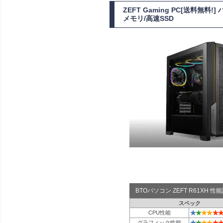
ZEFT Gaming PC[送料無料
メモリ/高速SSD
BTOパソコン ZEFT R61XH 
スペック
★
★
★
★
★
★
CPU性能
★
★
★
★
★
★
グラフィック性能