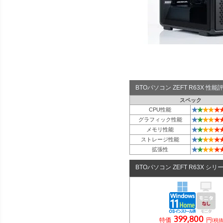
BTOパソコン ZEFT R63X 性
スペック
★
★
★
★
★
CPU性能
★
★
★
★
★
グラフィック性能
★
★
★
★
★
メモリ性能
★
★
★
★
★
ストレージ性能
★
★
★
★
★
拡張性
BTOパソコン ZEFT R63X シリ
399,800
特価
円
(税抜