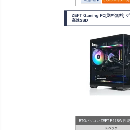
商品詳細
カスタマイズ・お
ZEFT Gaming PC[送料無料
高速SSD
BTOパソコン ZEFT R67BW
スペック