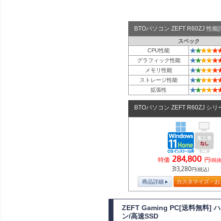
BTOパソコン ZEFT R60ZJ 
スペック
★
★
★
★
★
CPU性能
★
★
★
★
★
グラフィック性能
★
★
★
★
★
メモリ性能
★
★
★
★
★
ストレージ性能
★
★
★
★
★
拡張性
BTOパソコン ZEFT R60ZJ シ
284,800
特価
円
(税抜
313,280
円(税込)
商品詳細
カスタマイズ・お
ZEFT Gaming PC[送料無
ン/高速SSD