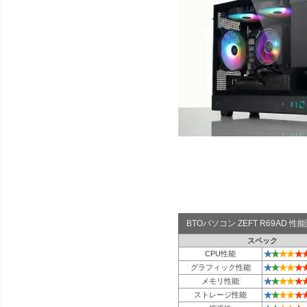
BTOパソコン ZEFT R69AD 
スペック
★
★
★
★
★
CPU性能
★
★
★
★
★
グラフィック性能
★
★
★
★
★
メモリ性能
★
★
★
★
★
ストレージ性能