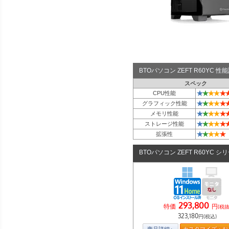
BTOパソコン ZEFT R60YC 
スペック
★
★
★
★
★
CPU性能
★
★
★
★
★
グラフィック性能
★
★
★
★
★
メモリ性能
★
★
★
★
★
ストレージ性能
★
★
★
★
★
拡張性
BTOパソコン ZEFT R60YC シ
293,800
特価
円
(税抜
323,180
円(税込)