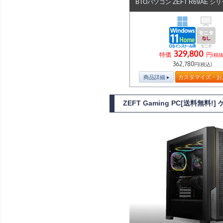
BTOパソコン ZEFT R69AE シ
329,800
特価
円
(税抜
362,780
円(税込)
商品詳細
カスタマイズ・お
ZEFT Gaming PC[送料無料