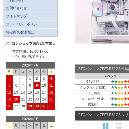
お問い合わせ
サイトマップ
プライバシーポリシー
特定商取引法表記
パソコンショップSEVEN 営業日
営業時間：10:00-17:00
※赤い日が休業日です。
2026年7月
BTOパソコン ZEFT R61GS 
日
月
火
水
木
金
土
スペック
1
2
3
4
★
★
★
★
★
CPU性能
5
6
7
8
9
10
11
★
★
★
★
★
グラフィック性能
12
13
14
15
16
17
18
★
★
★
★
★
メモリ性能
★
★
★
★
★
ストレージ性能
19
20
21
22
23
24
25
★
★
★
★
★
拡張性
26
27
28
29
30
31
BTOパソコン ZEFT R61GS シ
2026年8月
日
月
火
水
木
金
土