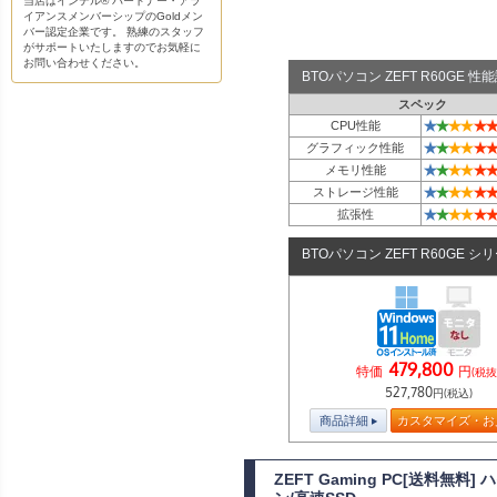
当店はインテル® パートナー・アラ
イアンスメンバーシップのGoldメン
バー認定企業です。 熟練のスタッフ
がサポートいたしますのでお気軽に
お問い合わせください。
BTOパソコン ZEFT R60GE 
スペック
★
★
★
★
★
★
CPU性能
★
★
★
★
★
★
グラフィック性能
★
★
★
★
★
★
メモリ性能
★
★
★
★
★
★
ストレージ性能
★
★
★
★
★
★
拡張性
BTOパソコン ZEFT R60GE シ
479,800
特価
円
(税抜
527,780
円(税込)
商品詳細
カスタマイズ・お
ZEFT Gaming PC[送料無