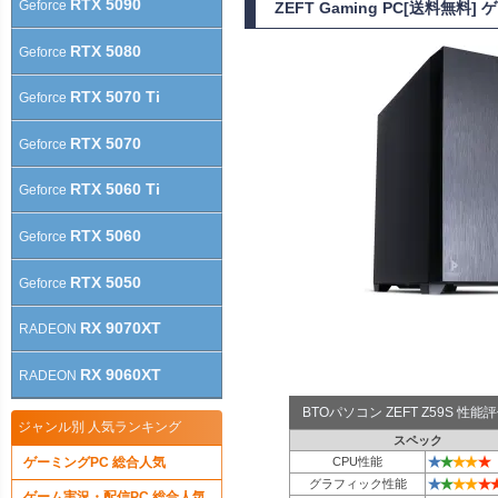
RTX 5090
Geforce
ZEFT Gaming PC[送料無料
RTX 5080
Geforce
RTX 5070 Ti
Geforce
RTX 5070
Geforce
RTX 5060 Ti
Geforce
RTX 5060
Geforce
RTX 5050
Geforce
RX 9070XT
RADEON
RX 9060XT
RADEON
BTOパソコン ZEFT Z59S 性
ジャンル別 人気ランキング
スペック
★
★
★
★
★
ゲーミングPC 総合人気
CPU性能
★
★
★
★
★
グラフィック性能
ゲーム実況・配信PC 総合人気