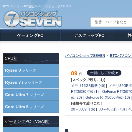
BTOパソコン・PC通販のパソコンショップSEVEN
ゲーミングPC
デスクトップPC
静
パソコンショップSEVEN
>
BTOパソコン
CPU別
Ryzen 9
シリーズ
89
一覧にして比較
件
[スペックで絞りこむ]
Ryzen 7 / 5
シリーズ
メモリ16GB搭載 (40)
|
メモリ32GB搭載
RTX5080搭載 (1)
|
GeForce RTX5070
Core Ultra 7
シリーズ
載 (20)
|
GeForce RTX5050搭載 (10)
[価格帯で絞りこむ]
Core Ultra 5
シリーズ
20～30万円 (6)
|
30～40万円 (43)
|
4
ゲーミングPC（VGA別）