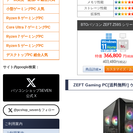
★
★
★
★
★
メモリ性能
★
★
★
★
★
ストレージ性能
小型ゲーミングPC 人気
★
★
★
★
★
拡張性
Ryzen 9 ゲーミングPC
BTOパソコン ZEFT Z59S シリ
Core Ultra 7 ゲーミングPC
Ryzen 7 ゲーミングPC
Ryzen 5 ゲーミングPC
366,800
デスクトップPC 総合人気
特価
円
(税抜
403,480
円(税込)
サイト内google検索：
商品詳細
カスタマイズ・お
ZEFT Gaming PC[送料無料
パソコンショップSEVEN
公式 X
@pcshop_sevenをフォロー
ご利用案内
ご利用案内