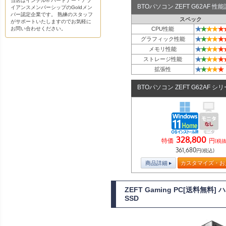
当店はインテル® パートナー・アラ
BTOパソコン ZEFT G62AF 
イアンスメンバーシップのGoldメン
バー認定企業です。 熟練のスタッフ
スペック
がサポートいたしますのでお気軽に
★
★
★
★
★
お問い合わせください。
CPU性能
★
★
★
★
★
グラフィック性能
★
★
★
★
★
メモリ性能
★
★
★
★
★
ストレージ性能
★
★
★
★
★
拡張性
BTOパソコン ZEFT G62AF シ
328,800
特価
円
(税抜
361,680
円(税込)
商品詳細
カスタマイズ・お
ZEFT Gaming PC[送料無
SSD