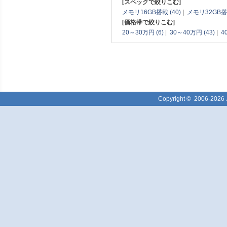
[スペックで絞りこむ]
メモリ16GB搭載 (40)
|
メモリ32GB搭載
[価格帯で絞りこむ]
20～30万円 (6)
|
30～40万円 (43)
|
4
Copyright ©
2006-2026