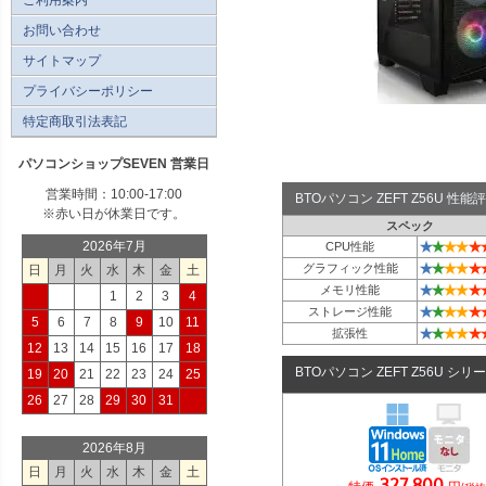
お問い合わせ
サイトマップ
プライバシーポリシー
特定商取引法表記
パソコンショップSEVEN 営業日
営業時間：10:00-17:00
BTOパソコン ZEFT Z56U 性
※赤い日が休業日です。
スペック
★
★
★
★
★
2026年7月
CPU性能
★
★
★
★
★
グラフィック性能
日
月
火
水
木
金
土
★
★
★
★
★
メモリ性能
1
2
3
4
★
★
★
★
★
ストレージ性能
5
6
7
8
9
10
11
★
★
★
★
★
拡張性
12
13
14
15
16
17
18
BTOパソコン ZEFT Z56U シリ
19
20
21
22
23
24
25
26
27
28
29
30
31
2026年8月
日
月
火
水
木
金
土
327,800