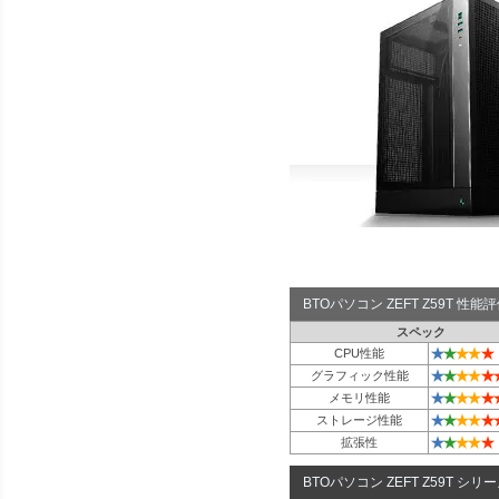
BTOパソコン ZEFT Z59T 性
スペック
★
★
★
★
★
CPU性能
★
★
★
★
★
グラフィック性能
★
★
★
★
★
メモリ性能
★
★
★
★
★
ストレージ性能
★
★
★
★
★
拡張性
BTOパソコン ZEFT Z59T シリ