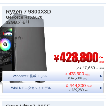
Ryzen 7 9800X3D
GeForce RTX5070
32GBメモリ
残り
3
台
（限定
10
台）
(税抜)
471,680
／¥
～
(税込)
428,800
¥
(税抜)
Windows11搭載 モデル
471,680
¥
(税込)
444,800
¥
(税抜)
Win11/モニタセットモデル
489,280
¥
(税込)