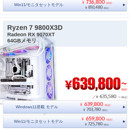
736,800
¥
(税抜)
Win11/モニタセットモデル
810,480
¥
(税込)
Ryzen 7 9800X3D
Radeon RX 9070XT
64GBメモリ
残り
5
台
（限定
10
台）
(税抜)
635,580
／¥
～
(税込)
639,800
¥
(税抜)
Windows11搭載 モデル
703,780
¥
(税込)
659,800
¥
(税抜)
Win11/モニタセットモデル
725,780
¥
(税込)