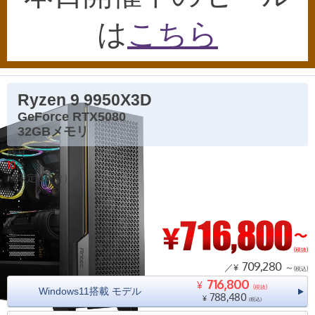
は
こちら
Ryzen 9 9950X3D
GeForce RTX5080
32GBメモリ
残り
10
台
（限定
10
台）
(税抜)
709,280
／¥
～
(税込)
716,800
¥
(税抜)
Windows11搭載 モデル
788,480
¥
(税込)