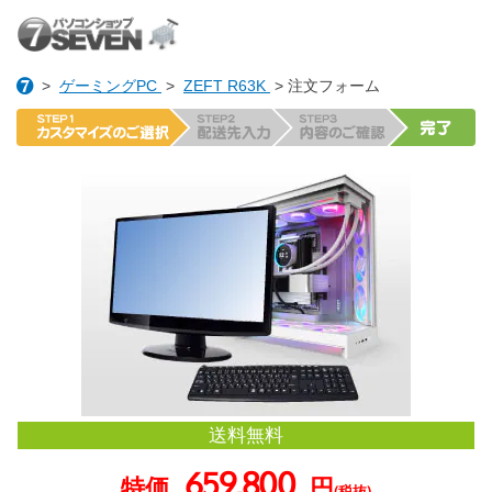
>
ゲーミングPC
>
ZEFT R63K
> 注文フォーム
送料無料
659,800
特価
円
(税抜)