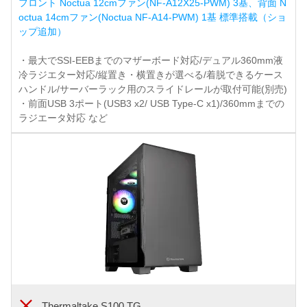
フロント Noctua 12cmファン(NF-A12X25-PWM) 3基、背面 N
octua 14cmファン(Noctua NF-A14-PWM) 1基 標準搭載（ショ
ップ追加）
・最大でSSI-EEBまでのマザーボード対応/デュアル360mm液
冷ラジエター対応/縦置き・横置きが選べる/着脱できるケース
ハンドル/サーバーラック用のスライドレールが取付可能(別売)
・前面USB 3ポート(USB3 x2/ USB Type-C x1)/360mmまでの
ラジエータ対応 など
Thermaltake S100 TG