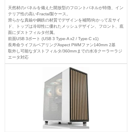
天然材のパネルを備えた開放型のフロントパネルが特徴、イン
テリア性の高いFractal製ケース。
滑らかな真鍮や鋼鉄の材質でデザインを補間/向かって左サイ
ド、トップは冷却性に優れたメッシュデザイン、フロント、底
面にダストフィルタ付属。
前面USB 3ポート (USB 3 Type-A x2 / Type-C x1)
長寿命ライフルベアリングAspect PWMファン140mm 2基
取外し可能なダストフィルタ/360mmまでの水冷クーラーラジ
エータ対応