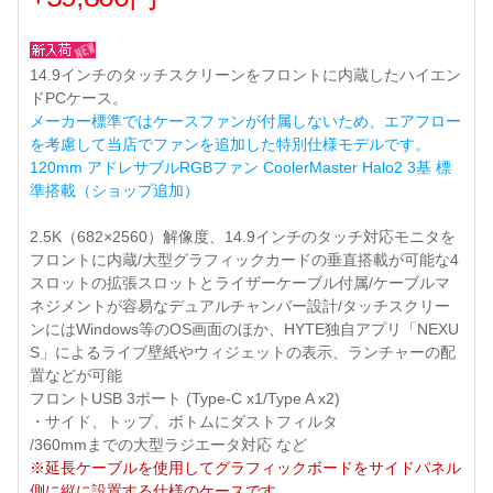
14.9インチのタッチスクリーンをフロントに内蔵したハイエン
ドPCケース。
メーカー標準ではケースファンが付属しないため、エアフロー
を考慮して当店でファンを追加した特別仕様モデルです。
120mm アドレサブルRGBファン CoolerMaster Halo2 3基 標
準搭載（ショップ追加）
2.5K（682×2560）解像度、14.9インチのタッチ対応モニタを
フロントに内蔵/大型グラフィックカードの垂直搭載が可能な4
スロットの拡張スロットとライザーケーブル付属/ケーブルマ
ネジメントが容易なデュアルチャンバー設計/タッチスクリー
ンにはWindows等のOS画面のほか、HYTE独自アプリ「NEXU
S」によるライブ壁紙やウィジェットの表示、ランチャーの配
置などが可能
フロントUSB 3ポート (Type-C x1/Type A x2)
・サイド、トップ、ボトムにダストフィルタ
/360mmまでの大型ラジエータ対応 など
※延長ケーブルを使用してグラフィックボードをサイドパネル
側に縦に設置する仕様のケースです。