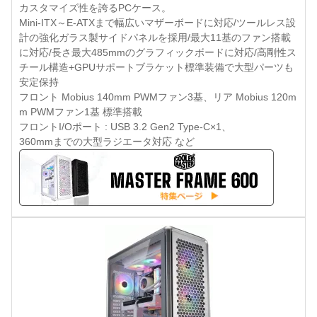
カスタマイズ性を誇るPCケース。
Mini-ITX～E-ATXまで幅広いマザーボードに対応/ツールレス設
計の強化ガラス製サイドパネルを採用/最大11基のファン搭載
に対応/長さ最大485mmのグラフィックボードに対応/高剛性ス
チール構造+GPUサポートブラケット標準装備で大型パーツも
安定保持
フロント Mobius 140mm PWMファン3基、リア Mobius 120m
m PWMファン1基 標準搭載
フロントI/Oポート : USB 3.2 Gen2 Type-C×1、
360mmまでの大型ラジエータ対応 など