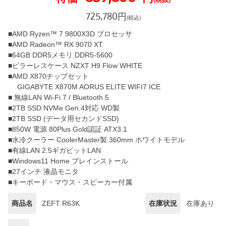
725,780
円
(税込)
■AMD Ryzen™ 7 9800X3D プロセッサ
■AMD Radeon™ RX 9070 XT
■64GB DDR5メモリ DDR5-5600
■ピラーレスケース NZXT H9 Flow WHITE
■AMD X870チップセット
GIGABYTE X870M AORUS ELITE WIFI7 ICE
■ 無線LAN Wi-Fi 7 / Bluetooth 5
■2TB SSD NVMe Gen.4対応 WD製
■2TB SSD (データ用セカンドSSD)
■850W 電源 80Plus Gold認証 ATX3.1
■水冷クーラー CoolerMaster製 360mm ホワイトモデル
■有線LAN 2.5ギガビットLAN
■Windows11 Home プレインストール
■27インチ 液晶モニタ
■キーボード・マウス・スピーカー付属
商品名
ZEFT R63K
在庫状況
在庫あり