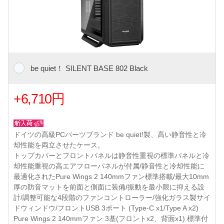
be quiet！ SILENT BASE 802 Black
+6,710円
ドイツの高級PCパーツブランド be quiet!製、高い静音性と冷
却性能を両立させたケース。
トップカバーとフロントパネルは静音性重視の標準パネルと冷
却性能重視の高エアフローパネルが付属/静音性と冷却性能に
最適化されたPure Wings 2 140mmファン標準搭載/最大10mm
厚の防音マットを前面と側面に装備/振動を最小限に抑える設
計/調整可能な4段階のファンコントローラー/強化ガラス製サイ
ドウィンドウ/フロントUSB 3ポート (Type-C x1/Type A x2)
Pure Wings 2 140mmファン 3基(フロントx2、背面x1) 標準付