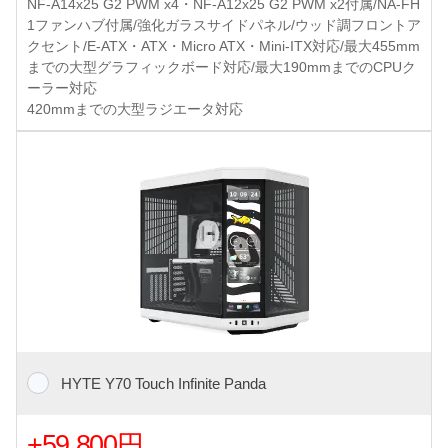
NF-A14x25 G2 PWM x4・NF-A12x25 G2 PWM x2付属/NA-FH
1ファンハブ付属/強化ガラスサイドパネル/ウッド調フロントア
クセント/E-ATX・ATX・Micro ATX・Mini-ITX対応/最大455mm
までの大型グラフィックボード対応/最大190mmまでのCPUク
ーラー対応
420mmまでの大型ラジエータ対応
HYTE Y70 Touch Infinite Panda
+59,800円