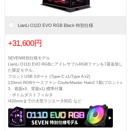
LianLi O11D EVO RGB Black 特別仕様
+31,600円
SEVEN特別仕様モデル
LianLi O11D EVO RGBにアドレサブルRGBファンを7基追加し
た限定モデル。
フロントUSB 3ポート (Type-C x1/Type A x2)
120mm RGBケースファン CoolerMaster Halo2 7基(フロントx
3、底面x3、背面x1) 標準付属
・ボトムダストフィルタ
/420mmまでの大型ラジエータ対応 など