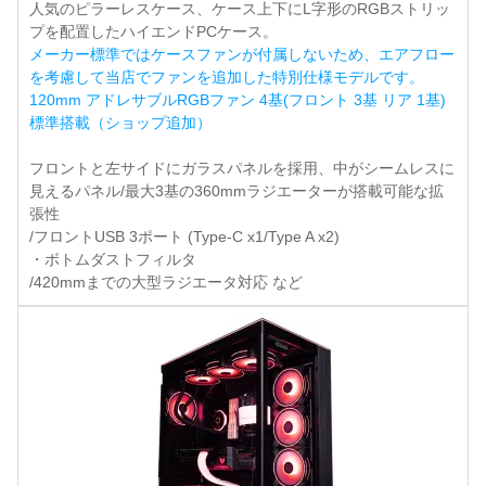
人気のピラーレスケース、ケース上下にL字形のRGBストリッ
プを配置したハイエンドPCケース。
メーカー標準ではケースファンが付属しないため、エアフロー
を考慮して当店でファンを追加した特別仕様モデルです。
120mm アドレサブルRGBファン 4基(フロント 3基 リア 1基)
標準搭載（ショップ追加）
フロントと左サイドにガラスパネルを採用、中がシームレスに
見えるパネル/最大3基の360mmラジエーターが搭載可能な拡
張性
/フロントUSB 3ポート (Type-C x1/Type A x2)
・ボトムダストフィルタ
/420mmまでの大型ラジエータ対応 など