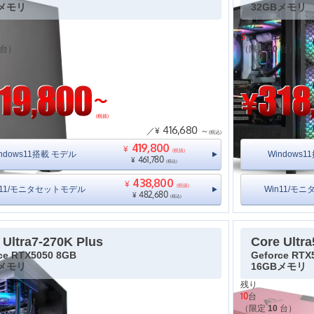
Bメモリ
32GBメモリ
残り
5
台
台）
（限定
10
台）
(税抜)
416,680
／¥
～
(税込)
419,800
¥
(税抜)
ndows11搭載 モデル
Windows
461,780
¥
(税込)
438,800
¥
(税抜)
n11/モニタセットモデル
Win11/モ
482,680
¥
(税込)
 Ultra7-270K Plus
Core Ultra
ce RTX5050 8GB
Geforce RTX
Bメモリ
16GBメモリ
残り
10
台
台）
（限定
10
台）