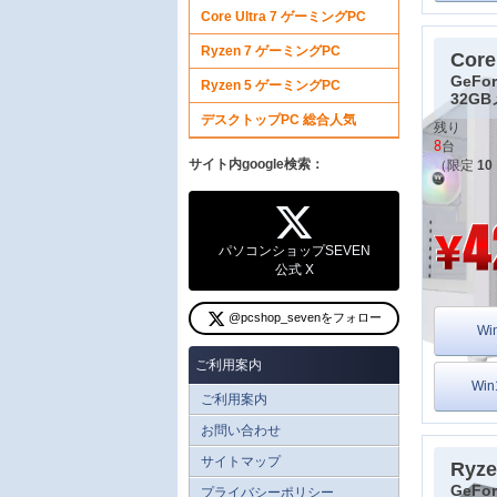
Core Ultra 7 ゲーミングPC
Ryzen 7 ゲーミングPC
Core
GeFor
Ryzen 5 ゲーミングPC
32G
デスクトップPC 総合人気
残り
8
台
サイト内google検索：
（限定
10
パソコンショップSEVEN
公式 X
@pcshop_sevenをフォロー
Wi
ご利用案内
Wi
ご利用案内
お問い合わせ
サイトマップ
Ryze
GeFor
プライバシーポリシー