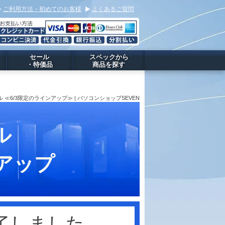
ご利用方法・初めてのお客様
よくあるご質問
セール
スペックから
・特価品
商品を探す
 ≪6/3限定のラインアップ≫ | パソコンショップSEVEN
ル
アップ
終了しました。