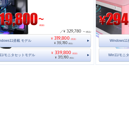
(税抜)
329,780
／¥
～
(税込)
319,800
¥
(税抜)
ndows11搭載 モデル
Windows
351,780
¥
(税込)
339,800
¥
(税抜)
n11/モニタセットモデル
Win11/モ
373,780
¥
(税込)