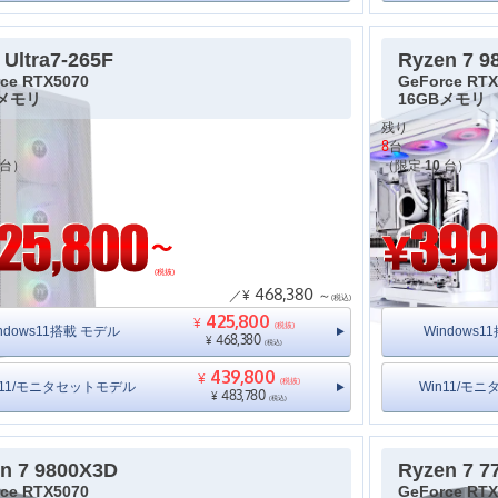
 Ultra7-265F
Ryzen 7 9
ce RTX5070
GeForce RTX
Bメモリ
16GBメモリ
残り
8
台
台）
（限定
10
台）
(税抜)
468,380
／¥
～
(税込)
425,800
¥
(税抜)
ndows11搭載 モデル
Windows
468,380
¥
(税込)
439,800
¥
(税抜)
n11/モニタセットモデル
Win11/モ
483,780
¥
(税込)
n 7 9800X3D
Ryzen 7 7
ce RTX5070
GeForce RTX