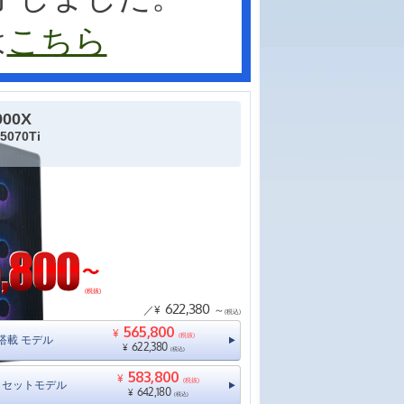
は
こちら
900X
5070Ti
(税抜)
622,380
／¥
～
(税込)
565,800
¥
(税抜)
11搭載 モデル
622,380
¥
(税込)
583,800
¥
(税抜)
ニタセットモデル
642,180
¥
(税込)