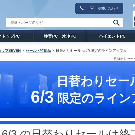
・
お問い合わせ
クトップPC
静音PC・水冷PC
ハイエンドPC
ップSEVEN
>
セール・特価品
>
日替わりセール ≪6/3限定のラインアップ≫
日替わりセール
日替わりセー
6/3
限定のライン
6/3 の日替わりセールは