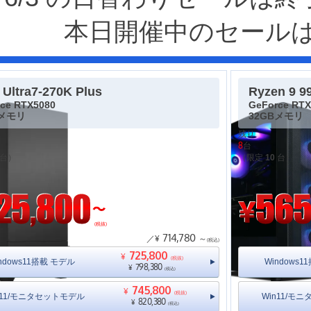
本日開催中のセール
 Ultra7-270K Plus
Ryzen 9 9
ce RTX5080
GeForce RTX
Bメモリ
32GBメモリ
残り
8
台
台）
（限定
10
台）
(税抜)
714,780
／¥
～
(税込)
725,800
¥
(税抜)
ndows11搭載 モデル
Windows
798,380
¥
(税込)
745,800
¥
(税抜)
n11/モニタセットモデル
Win11/モ
820,380
¥
(税込)