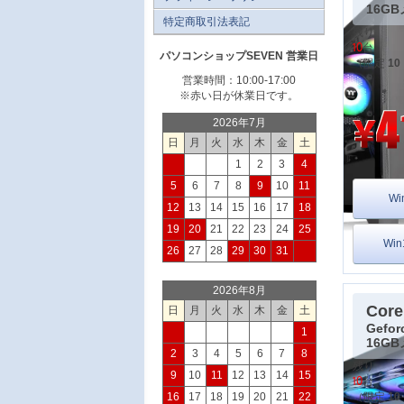
16G
特定商取引法表記
残り
10
台
パソコンショップSEVEN 営業日
（限定
10
営業時間：10:00-17:00
※赤い日が休業日です。
2026年7月
日
月
火
水
木
金
土
1
2
3
4
5
6
7
8
9
10
11
Wi
12
13
14
15
16
17
18
19
20
21
22
23
24
25
Wi
26
27
28
29
30
31
2026年8月
Core
日
月
火
水
木
金
土
Gefor
1
16G
2
3
4
5
6
7
8
残り
9
10
11
12
13
14
15
10
台
（限定
10
16
17
18
19
20
21
22