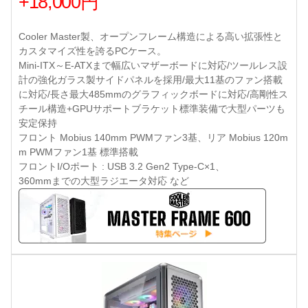
+18,000円
Cooler Master製、オープンフレーム構造による高い拡張性と
カスタマイズ性を誇るPCケース。
Mini-ITX～E-ATXまで幅広いマザーボードに対応/ツールレス設
計の強化ガラス製サイドパネルを採用/最大11基のファン搭載
に対応/長さ最大485mmのグラフィックボードに対応/高剛性ス
チール構造+GPUサポートブラケット標準装備で大型パーツも
安定保持
フロント Mobius 140mm PWMファン3基、リア Mobius 120m
m PWMファン1基 標準搭載
フロントI/Oポート : USB 3.2 Gen2 Type-C×1、
360mmまでの大型ラジエータ対応 など