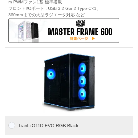
m PWMファン1基 標準搭載
フロントI/Oポート : USB 3.2 Gen2 Type-C×1、
360mmまでの大型ラジエータ対応 など
LianLi O11D EVO RGB Black