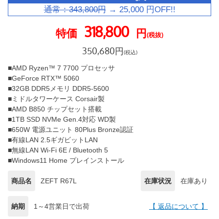
通常：
343,800
円
→
25,000
円OFF!!
318,800
特価
円
(税抜)
350,680
円
(税込)
■AMD Ryzen™ 7 7700 プロセッサ
■GeForce RTX™ 5060
■32GB DDR5メモリ DDR5-5600
■ミドルタワーケース Corsair製
■AMD B850 チップセット搭載
■1TB SSD NVMe Gen.4対応 WD製
■650W 電源ユニット 80Plus Bronze認証
■有線LAN 2.5ギガビットLAN
■無線LAN Wi-Fi 6E / Bluetooth 5
■Windows11 Home プレインストール
商品名
ZEFT R67L
在庫状況
在庫あり
納期
1～4営業日で出荷
【 返品について 】