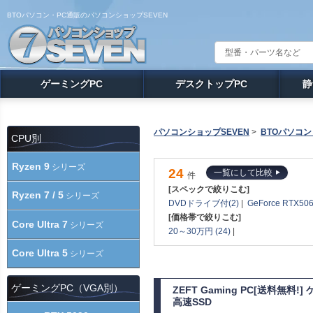
BTOパソコン・PC通販のパソコンショップSEVEN
ゲーミングPC
デスクトップPC
静
パソコンショップSEVEN
>
BTOパソコン
CPU別
Ryzen 9
シリーズ
24
一覧にして比較
件
[スペックで絞りこむ]
Ryzen 7 / 5
シリーズ
DVDドライブ付(2)
|
GeForce RTX506
[価格帯で絞りこむ]
Core Ultra 7
シリーズ
20～30万円 (24)
|
Core Ultra 5
シリーズ
ゲーミングPC（VGA別）
ZEFT Gaming PC[送料無料!
高速SSD