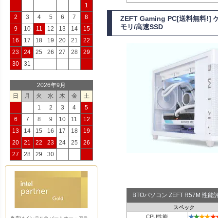
1
2
3
4
5
6
7
8
ZEFT Gaming PC[送料無料
モリ/高速SSD
9
10
11
12
13
14
15
16
17
18
19
20
21
22
23
24
25
26
27
28
29
30
31
2026年9月
日
月
火
水
木
金
土
1
2
3
4
5
6
7
8
9
10
11
12
13
14
15
16
17
18
19
20
21
22
23
24
25
26
27
28
29
30
BTOパソコン ZEFT R57M 
スペック
★
★
★
★
★
CPU性能