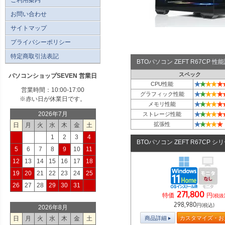
お問い合わせ
サイトマップ
プライバシーポリシー
特定商取引法表記
BTOパソコン ZEFT R67CP 
スペック
パソコンショップSEVEN 営業日
★
★
★
★
★
CPU性能
営業時間：10:00-17:00
★
★
★
★
★
グラフィック性能
※赤い日が休業日です。
★
★
★
★
★
メモリ性能
★
★
★
★
★
2026年7月
ストレージ性能
★
★
★
★
★
拡張性
日
月
火
水
木
金
土
1
2
3
4
BTOパソコン ZEFT R67CP シ
5
6
7
8
9
10
11
12
13
14
15
16
17
18
19
20
21
22
23
24
25
26
27
28
29
30
31
271,800
特価
円
(税抜
298,980
円(税込)
2026年8月
商品詳細
カスタマイズ・お
日
月
火
水
木
金
土