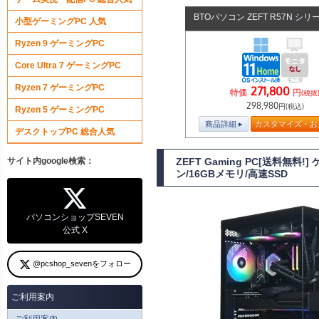
BTOパソコン ZEFT R57N シリ
小型ゲーミングPC 人気
Ryzen 9 ゲーミングPC
Core Ultra 7 ゲーミングPC
Ryzen 7 ゲーミングPC
271,800
特価
円
(税抜
298,980
円(税込)
Ryzen 5 ゲーミングPC
商品詳細
カスタマイズ・お
デスクトップPC 総合人気
サイト内google検索：
ZEFT Gaming PC[送料無料
ン/16GBメモリ/高速SSD
パソコンショップSEVEN
公式 X
@pcshop_sevenをフォロー
ご利用案内
ご利用案内