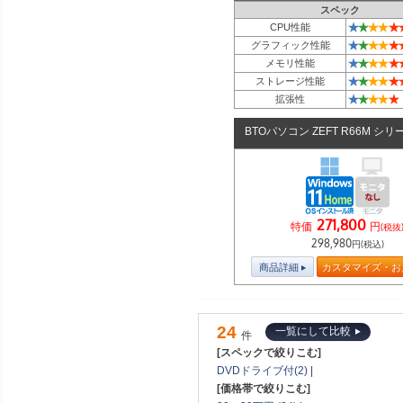
スペック
★
★
★
★
★
CPU性能
★
★
★
★
★
グラフィック性能
★
★
★
★
★
メモリ性能
★
★
★
★
★
ストレージ性能
★
★
★
★
★
拡張性
BTOパソコン ZEFT R66M シリ
271,800
特価
円
(税抜
298,980
円(税込)
商品詳細
カスタマイズ・お
24
一覧にして比較
件
[スペックで絞りこむ]
DVDドライブ付(2)
|
[価格帯で絞りこむ]