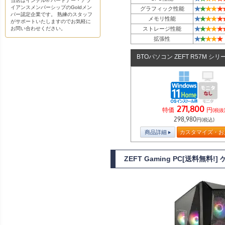
当店はインテル® パートナー・アラ
イアンスメンバーシップのGoldメン
★
★
★
★
★
グラフィック性能
バー認定企業です。 熟練のスタッフ
★
★
★
★
★
メモリ性能
がサポートいたしますのでお気軽に
★
★
★
★
★
お問い合わせください。
ストレージ性能
★
★
★
★
★
拡張性
BTOパソコン ZEFT R57M シリ
271,800
特価
円
(税抜
298,980
円(税込)
商品詳細
カスタマイズ・お
ZEFT Gaming PC[送料無料!