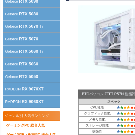
RTX 5090
Geforce
RTX 5080
Geforce
RTX 5070 Ti
Geforce
RTX 5070
Geforce
RTX 5060 Ti
Geforce
RTX 5060
Geforce
RTX 5050
Geforce
RX 9070XT
RADEON
BTOパソコン ZEFT R57N 性
RX 9060XT
RADEON
スペック
★
★
★
★
★
CPU性能
★
★
★
★
★
グラフィック性能
ジャンル別 人気ランキング
★
★
★
★
★
メモリ性能
★
★
★
★
★
ゲーミングPC 総合人気
ストレージ性能
★
★
★
★
★
拡張性
ゲーム実況・配信PC 総合人気