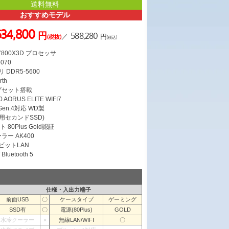
送料無料
おすすめモデル
534,800
円
588,280
／
円
(税抜)
(税込)
7 7800X3D プロセッサ
5070
 DDR5-5600
rth
ップセット搭載
AORUS ELITE WIFI7
 Gen.4対応 WD製
ータ用セカンドSSD)
 80Plus Gold認証
ラー AK400
ガビットLAN
Bluetooth 5
仕様・入出力端子
前面USB
〇
ケースタイプ
ゲーミング
SSD有
〇
電源(80Plus)
GOLD
水冷クーラー
×
無線LAN/WIFI
〇