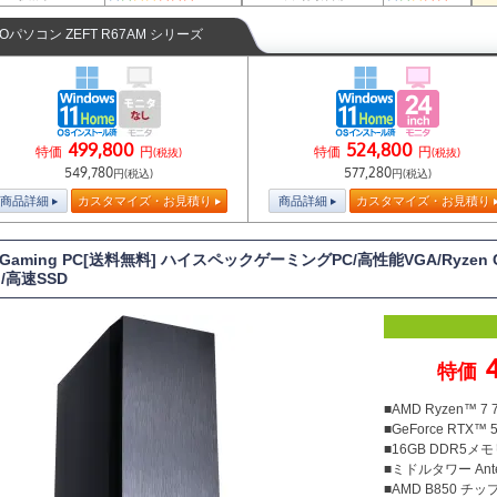
TOパソコン ZEFT R67AM シリーズ
499,800
524,800
特価
円
特価
円
(税抜)
(税抜)
549,780
577,280
円(税込)
円(税込)
商品詳細
カスタマイズ・お見積り
商品詳細
カスタマイズ・お見積り
 Gaming PC[送料無料] ハイスペックゲーミングPC/高性能VGA/Ryzen C
/高速SSD
特価
■AMD Ryzen™ 
■GeForce RTX™ 5
■16GB DDR5メモリ
■ミドルタワー Antec
■AMD B850 チ