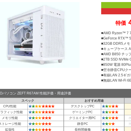
特価
■AMD Ryzen™ 
■GeForce RTX™ 5
■32GB DDR5メモリ
■キューブケース ASU
■AMD B850 チ
■2TB SSD NVMe
■850W 電源 80Plu
■空冷静音CPUクー
■有線LAN 2.5ギ
■無線LAN Wi-Fi 6E 
TOパソコン ZEFT R67AM 性能評価・用途評価
スペック
おすすめ用途
★
★
★
★
★
★
★
★
★
★
★
★
★
CPU性能
デスクトップPC
★
★
★
★
★
★
★
★
★
★
★
★
★
グラフィック性能
ゲーミングPC
★
★
★
★
★
★
★
★
★
★
★
★
メモリ性能
クリエイター用PC
★
★
★
★
★
★
★
★
★
★
★
ストレージ性能
静音PC
★
★
★
★
★
★
★
★
★
★
★
★
拡張性
長時間稼働