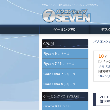
BTOパソコン・PC通販のパソコンショップSEVEN
ゲーミングPC
デス
パソコンショ
CPU別
Ryzen 9
シリーズ
10
件
[スペッ
Ryzen 7 / 5
シリーズ
メモリ16
[価格帯
Core Ultra 7
シリーズ
50～60万
Core Ultra 5
シリーズ
ゲーミングPC（VGA別）
ZEF
速SS
RTX 5090
Geforce