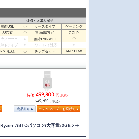
仕様・入出力端子
前面USB
〇
ケースタイプ
ゲーミング
SSD有
〇
電源(80Plus)
GOLD
水冷クーラー
×
無線LAN/WIFI
〇
光学ドライブ
×
ブルーレイ対応
×
RGB仕様
〇
チップセット
AMD B850
499,800
特価
円
(税抜)
549,780
円(税込)
商品詳細
カスタマイズ・お見積り
Ryzen 7/BTOパソコン/大容量32GBメモ