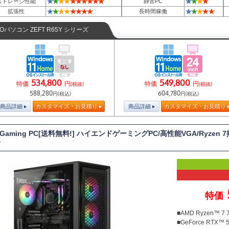
★
★
★
★
★
★
★
★
★
★
★
★
★
★
ストレージ性能
静音PC
★
★
★
★
★
★
★
★
★
★
★
★
★
拡張性
長時間稼働
TOパソコン ZEFT R65Y シリーズ
534,800
549,800
特価
円
特価
円
(税抜)
(税抜)
588,280
604,780
円(税込)
円(税込)
商品詳細
カスタマイズ・お見積り
商品詳細
カスタマイズ・お見積り
T Gaming PC[送料無料!] ハイエンドゲーミングPC/高性能VGA/Ryzen
D
特価
■AMD Ryzen™ 
■GeForce RTX™ 5