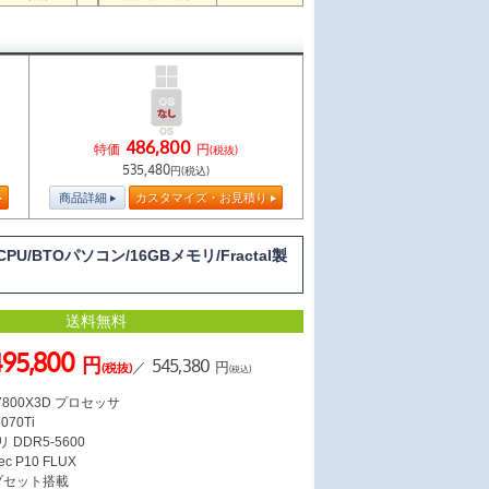
486,800
特価
円
(税抜)
535,480
円(税込)
商品詳細
カスタマイズ・お見積り
PU/BTOパソコン/16GBメモリ/Fractal製
送料無料
495,800
円
545,380
／
円
(税抜)
(税込)
7 7800X3D プロセッサ
070Ti
 DDR5-5600
 P10 FLUX
ップセット搭載