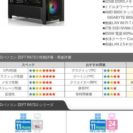
■32GB DDR5メモリ
■ミドルタワーケース 
■AMD B850 チ
GIGABYTE B850 
■無線LAN Wi-Fi 7 / 
■2TB SSD NVMe
■850W 電源 80Plu
■水冷クーラー Cool
■有線LAN 2.5ギ
TOパソコン ZEFT R67DJ 性能評価・用途評価
スペック
おすすめ用途
★
★
★
★
★
★
★
★
★
★
★
★
★
CPU性能
デスクトップPC
★
★
★
★
★
★
★
★
★
★
★
★
★
グラフィック性能
ゲーミングPC
★
★
★
★
★
★
★
★
★
★
★
★
メモリ性能
クリエイター用PC
★
★
★
★
★
★
★
★
★
★
★
ストレージ性能
静音PC
★
★
★
★
★
★
★
★
★
★
★
★
★
拡張性
長時間稼働
TOパソコン ZEFT R67DJ シリーズ