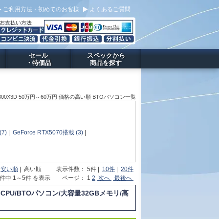
ご利用方法・初めてのお客様
よくあるご質問
セール
スペックから
・特価品
商品を探す
7 7800X3D 50万円～60万円 価格の高い順 BTOパソコン一覧
(7)
|
GeForce RTX5070搭載 (3)
|
|
安い順
| 高い順 表示件数： 5件 |
10件
|
20件
0件中 1～5件 を表示 ページ： 1
2
次へ
最後へ
n CPU/BTOパソコン/大容量32GBメモリ/高