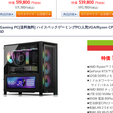
519,800
539,800
特価
円
特価
円
(税抜)
(税抜)
571,780
593,780
円(税込)
円(税込)
商品詳細
カスタマイズ・お見積り
商品詳細
カスタマイズ・お見積り
T Gaming PC[送料無料] ハイスペックゲーミングPC/人気VGA/Ryzen 
SD
特価
■AMD Ryzen™ 
■GeForce RTX™ 5
■32GB DDR5メモリ
■ミドルタワーケース 
サイドパネル 14.
■AMD B850 チ
■1TB SSD NVMe
■850W 電源 80Plu
■空冷静音CPUクー
■有線LAN 2.5ギ
■無線LAN Wi-Fi 6E 