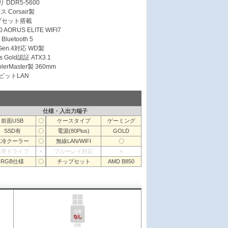
 DDR5-5600
Corsair製
ップセット搭載
AORUS ELITE WIFI7
Bluetooth 5
 Gen.4対応 WD製
s Gold認証 ATX3.1
erMaster製 360mm
ガビットLAN
仕様・入出力端子
前面USB
〇
ケースタイプ
ゲーミング
SSD有
〇
電源(80Plus)
GOLD
水冷クーラー
〇
無線LAN/WIFI
〇
光学ドライブ
×
ブルーレイ対応
×
RGB仕様
〇
チップセット
AMD B850