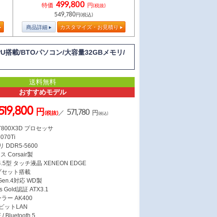
499,800
特価
円
(税抜)
549,780
円(税込)
商品詳細
カスタマイズ・お見積り
CPU搭載/BTOパソコン/大容量32GBメモリ/
送料無料
おすすめモデル
519,800
円
571,780
／
円
(税抜)
(税込)
7 7800X3D プロセッサ
070Ti
 DDR5-5600
Corsair製
5型 タッチ液晶 XENEON EDGE
ップセット搭載
 Gen.4対応 WD製
s Gold認証 ATX3.1
ラー AK400
ガビットLAN
/ Bluetooth 5