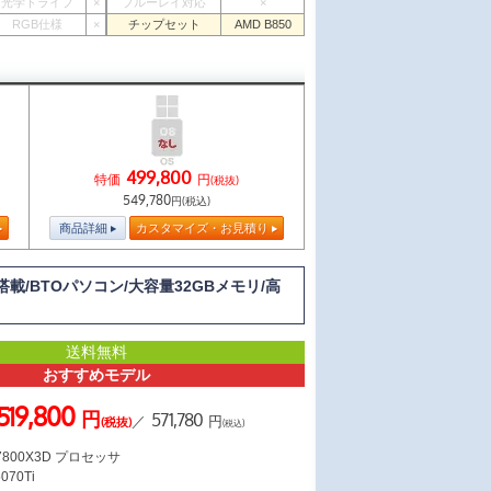
光学ドライブ
×
ブルーレイ対応
×
RGB仕様
×
チップセット
AMD B850
499,800
特価
円
(税抜)
549,780
円(税込)
商品詳細
カスタマイズ・お見積り
 7搭載/BTOパソコン/大容量32GBメモリ/高
送料無料
おすすめモデル
519,800
円
571,780
／
円
(税抜)
(税込)
7 7800X3D プロセッサ
070Ti