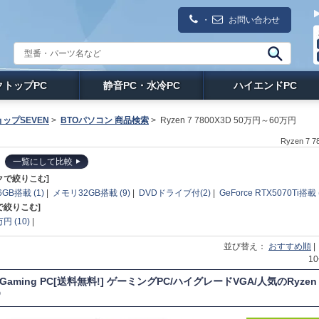
・
お問い合わせ
クトップPC
静音PC・水冷PC
ハイエンドPC
ップSEVEN
>
BTOパソコン 商品検索
>
Ryzen 7 7800X3D 50万円～60万円
Ryzen 
一覧にして比較
クで絞りこむ]
GB搭載 (1)
|
メモリ32GB搭載 (9)
|
DVDドライブ付(2)
|
GeForce RTX5070Ti搭載 
で絞りこむ]
円 (10)
|
並び替え：
おすすめ順
1
T Gaming PC[送料無料!] ゲーミングPC/ハイグレードVGA/人気のRyze
D