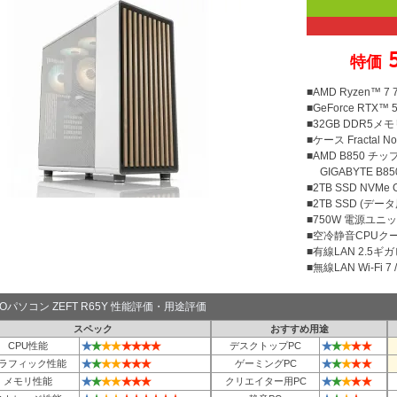
特価
■AMD Ryzen™ 
■GeForce RTX™ 
■32GB DDR5メモリ
■ケース Fractal No
■AMD B850 チ
GIGABYTE B850 
■2TB SSD NVMe
■2TB SSD (デ
■750W 電源ユニット
■空冷静音CPUクー
■有線LAN 2.5ギ
■無線LAN Wi-Fi 7 / 
TOパソコン ZEFT R65Y 性能評価・用途評価
スペック
おすすめ用途
★
★
★
★
★
★
★
★
★
★
★
★
★
CPU性能
デスクトップPC
★
★
★
★
★
★
★
★
★
★
★
★
ラフィック性能
ゲーミングPC
★
★
★
★
★
★
★
★
★
★
★
★
メモリ性能
クリエイター用PC