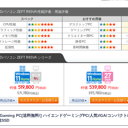
TOパソコン ZEFT R65VA 性能評価・用途評価
スペック
おすすめ用途
★
★
★
★
★
★
★
★
★
★
★
★
★
CPU性能
デスクトップPC
★
★
★
★
★
★
★
★
★
★
★
★
★
グラフィック性能
ゲーミングPC
★
★
★
★
★
★
★
★
★
★
★
★
メモリ性能
クリエイター用PC
★
★
★
★
★
★
★
★
★
★
ストレージ性能
静音PC
★
★
★
★
★
★
★
★
★
★
★
★
★
拡張性
長時間稼働
TOパソコン ZEFT R65VA シリーズ
519,800
539,800
特価
円
特価
円
(税抜)
(税抜)
571,780
593,780
円(税込)
円(税込)
商品詳細
カスタマイズ・お見積り
商品詳細
カスタマイズ・お見積り
T Gaming PC[送料無料!] ハイエンドゲーミングPC/人気VGA/コンパクト/
速SSD