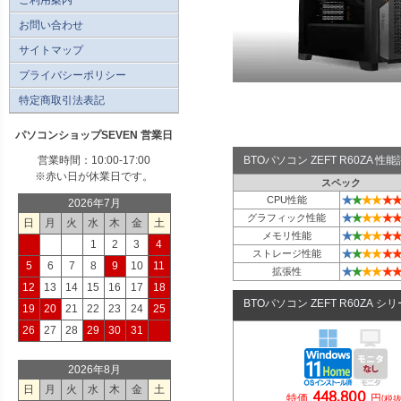
お問い合わせ
サイトマップ
プライバシーポリシー
特定商取引法表記
パソコンショップSEVEN 営業日
営業時間：10:00-17:00
BTOパソコン ZEFT R60ZA 
※赤い日が休業日です。
スペック
★
★
★
★
★
★
CPU性能
2026年7月
★
★
★
★
★
★
グラフィック性能
日
月
火
水
木
金
土
★
★
★
★
★
★
メモリ性能
1
2
3
4
★
★
★
★
★
★
ストレージ性能
5
6
7
8
9
10
11
★
★
★
★
★
★
拡張性
12
13
14
15
16
17
18
BTOパソコン ZEFT R60ZA シ
19
20
21
22
23
24
25
26
27
28
29
30
31
2026年8月
日
月
火
水
木
金
土
448,800
特価
円
(税抜