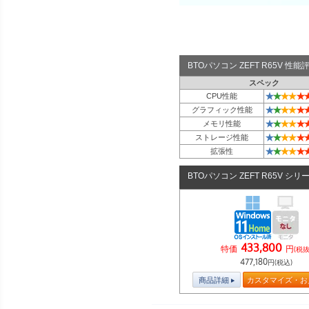
BTOパソコン ZEFT R65V 性
スペック
★
★
★
★
★
CPU性能
★
★
★
★
★
グラフィック性能
★
★
★
★
★
メモリ性能
★
★
★
★
★
ストレージ性能
★
★
★
★
★
拡張性
BTOパソコン ZEFT R65V シリ
433,800
特価
円
(税抜
477,180
円(税込)
商品詳細
カスタマイズ・お