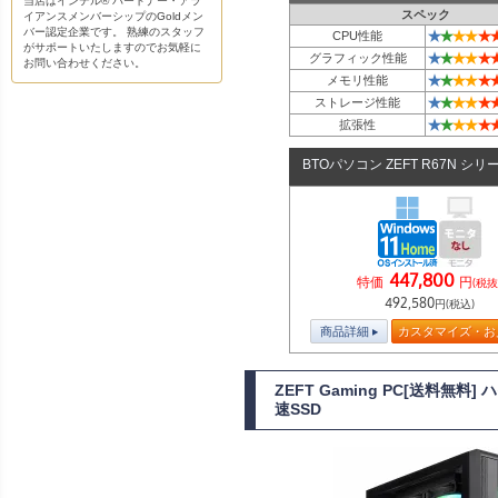
当店はインテル® パートナー・アラ
スペック
イアンスメンバーシップのGoldメン
バー認定企業です。 熟練のスタッフ
★
★
★
★
★
CPU性能
がサポートいたしますのでお気軽に
★
★
★
★
★
グラフィック性能
お問い合わせください。
★
★
★
★
★
メモリ性能
★
★
★
★
★
ストレージ性能
★
★
★
★
★
拡張性
BTOパソコン ZEFT R67N シリ
447,800
特価
円
(税抜
492,580
円(税込)
商品詳細
カスタマイズ・お
ZEFT Gaming PC[送料無
速SSD