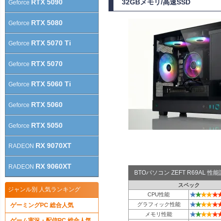
RTX 5090
32GBメモリ/高速SSD
Geforce
RTX 5080
Geforce
RTX 5070 Ti
Geforce
RTX 5070
Geforce
RTX 5060 Ti
Geforce
RTX 5060
Geforce
RTX 5050
Geforce
RX 9070XT
RADEON
RX 9060XT
RADEON
BTOパソコン ZEFT R69AL 
スペック
ジャンル別 人気ランキング
★
★
★
★
★
CPU性能
★
★
★
★
★
グラフィック性能
ゲーミングPC 総合人気
★
★
★
★
★
メモリ性能
ゲーム実況・配信PC 総合人気