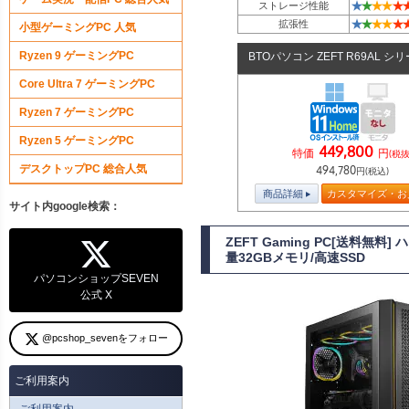
★
★
★
★
★
ストレージ性能
★
★
★
★
★
拡張性
小型ゲーミングPC 人気
Ryzen 9 ゲーミングPC
BTOパソコン ZEFT R69AL シ
Core Ultra 7 ゲーミングPC
Ryzen 7 ゲーミングPC
Ryzen 5 ゲーミングPC
449,800
特価
円
(税抜
デスクトップPC 総合人気
494,780
円(税込)
商品詳細
カスタマイズ・お
サイト内google検索：
ZEFT Gaming PC[送料無
量32GBメモリ/高速SSD
パソコンショップSEVEN
公式 X
@pcshop_sevenをフォロー
ご利用案内
ご利用案内