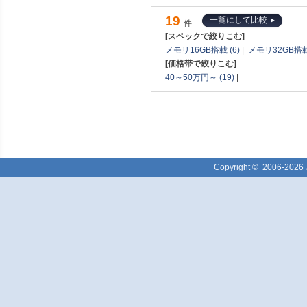
19
一覧にして比較
件
[スペックで絞りこむ]
メモリ16GB搭載 (6)
|
メモリ32GB搭載 
[価格帯で絞りこむ]
40～50万円～ (19)
|
Copyright ©
2006-2026