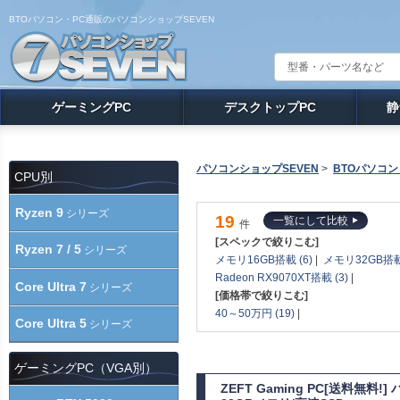
BTOパソコン・PC通販のパソコンショップSEVEN
ゲーミングPC
デスクトップPC
静
パソコンショップSEVEN
>
BTOパソコン
CPU別
Ryzen 9
シリーズ
19
一覧にして比較
件
[スペックで絞りこむ]
Ryzen 7 / 5
シリーズ
メモリ16GB搭載 (6)
|
メモリ32GB搭載 
Radeon RX9070XT搭載 (3)
|
Core Ultra 7
シリーズ
[価格帯で絞りこむ]
40～50万円 (19)
|
Core Ultra 5
シリーズ
ゲーミングPC（VGA別）
ZEFT Gaming PC[送料無料