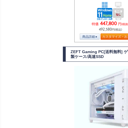
447,800
特価
円
(税抜
492,580
円(税込)
商品詳細
カスタマイズ・お
ZEFT Gaming PC[送料無料
製ケース/高速SSD