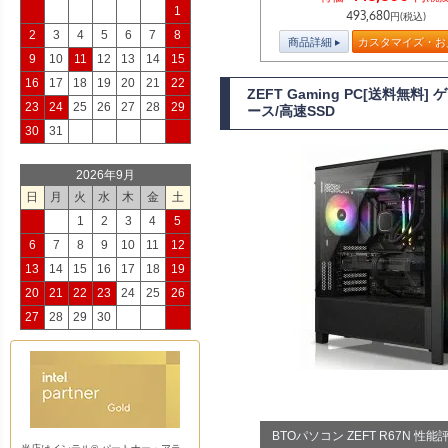
1
493,680
円(税込)
2
3
4
5
6
7
8
商品詳細
カスタマイズ・お
9
10
11
12
13
14
15
16
17
18
19
20
21
22
ZEFT Gaming PC[送料無料]
23
24
25
26
27
28
29
ース/高速SSD
30
31
2026年9月
日
月
火
水
木
金
土
1
2
3
4
5
6
7
8
9
10
11
12
13
14
15
16
17
18
19
20
21
22
23
24
25
26
27
28
29
30
BTOパソコン ZEFT R67N 性