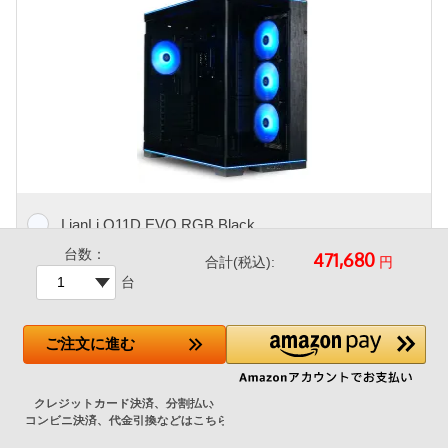
LianLi O11D EVO RGB Black
台数：
円
合計(税込):
+27,400円
台
人気のピラーレスケース、ケース上下にL字形のRGBストリッ
ご注文
に進む
プを配置したハイエンドPCケース。
メーカー標準ではケースファンが付属しないため、エアフロー
を考慮して当店でファンを追加した特別仕様モデルです。
120mm アドレサブルRGBファン 4基(フロント 3基 リア 1基)
標準搭載（ショップ追加）