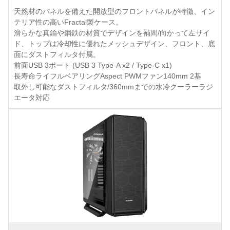
天然材のパネルを備えた開放型のフロントパネルが特徴、イン
テリア性の高いFractal製ケース。
滑らかな真鍮や鋼鉄の材質でデザインを補間/向かって左サイ
ド、トップは冷却性に優れたメッシュデザイン、フロント、底
面にダストフィルタ付属。
前面USB 3ポート (USB 3 Type-A x2 / Type-C x1)
長寿命ライフルベアリングAspect PWMファン140mm 2基
取外し可能なダストフィルタ/360mmまでの水冷クーラーラジ
エータ対応