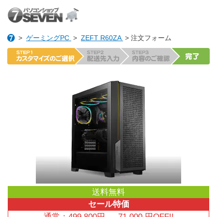
>
ゲーミングPC
>
ZEFT R60ZA
> 注文フォーム
送料無料
セール特価
通常：
499,800
円
→
71,000
円OFF!!