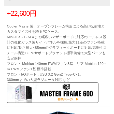
+22,600円
Cooler Master製、オープンフレーム構造による高い拡張性と
カスタマイズ性を誇るPCケース。
Mini-ITX～E-ATXまで幅広いマザーボードに対応/ツールレス設
計の強化ガラス製サイドパネルを採用/最大11基のファン搭載
に対応/長さ最大485mmのグラフィックボードに対応/高剛性ス
チール構造+GPUサポートブラケット標準装備で大型パーツも
安定保持
フロント Mobius 140mm PWMファン3基、リア Mobius 120m
m PWMファン1基 標準搭載
フロントI/Oポート : USB 3.2 Gen2 Type-C×1、
360mmまでの大型ラジエータ対応 など