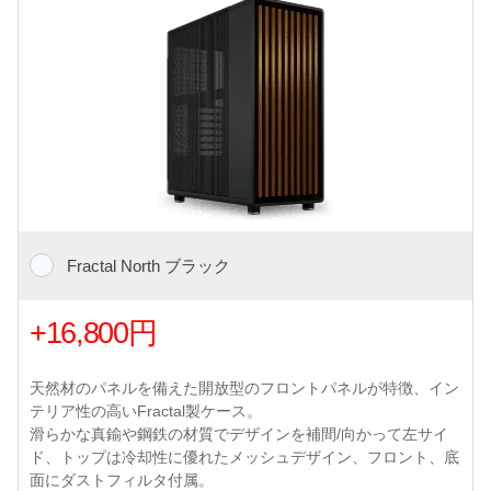
Fractal North ブラック
+16,800円
天然材のパネルを備えた開放型のフロントパネルが特徴、イン
テリア性の高いFractal製ケース。
滑らかな真鍮や鋼鉄の材質でデザインを補間/向かって左サイ
ド、トップは冷却性に優れたメッシュデザイン、フロント、底
面にダストフィルタ付属。