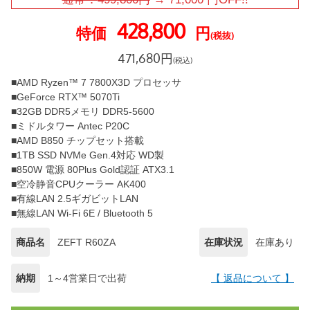
428,800
特価
円
(税抜)
471,680
円
(税込)
■AMD Ryzen™ 7 7800X3D プロセッサ
■GeForce RTX™ 5070Ti
■32GB DDR5メモリ DDR5-5600
■ミドルタワー Antec P20C
■AMD B850 チップセット搭載
■1TB SSD NVMe Gen.4対応 WD製
■850W 電源 80Plus Gold認証 ATX3.1
■空冷静音CPUクーラー AK400
■有線LAN 2.5ギガビットLAN
■無線LAN Wi-Fi 6E / Bluetooth 5
商品名
ZEFT R60ZA
在庫状況
在庫あり
納期
1～4営業日で出荷
【 返品について 】