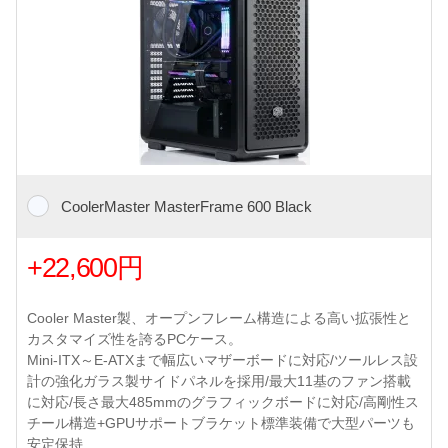
CoolerMaster MasterFrame 600 Black
+22,600円
Cooler Master製、オープンフレーム構造による高い拡張性と
カスタマイズ性を誇るPCケース。
Mini-ITX～E-ATXまで幅広いマザーボードに対応/ツールレス設
計の強化ガラス製サイドパネルを採用/最大11基のファン搭載
に対応/長さ最大485mmのグラフィックボードに対応/高剛性ス
チール構造+GPUサポートブラケット標準装備で大型パーツも
安定保持