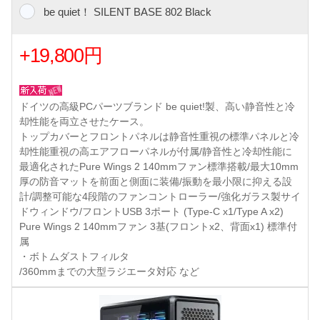
be quiet！ SILENT BASE 802 Black
+19,800円
ドイツの高級PCパーツブランド be quiet!製、高い静音性と冷
却性能を両立させたケース。
トップカバーとフロントパネルは静音性重視の標準パネルと冷
却性能重視の高エアフローパネルが付属/静音性と冷却性能に
最適化されたPure Wings 2 140mmファン標準搭載/最大10mm
厚の防音マットを前面と側面に装備/振動を最小限に抑える設
計/調整可能な4段階のファンコントローラー/強化ガラス製サイ
ドウィンドウ/フロントUSB 3ポート (Type-C x1/Type A x2)
Pure Wings 2 140mmファン 3基(フロントx2、背面x1) 標準付
属
・ボトムダストフィルタ
/360mmまでの大型ラジエータ対応 など