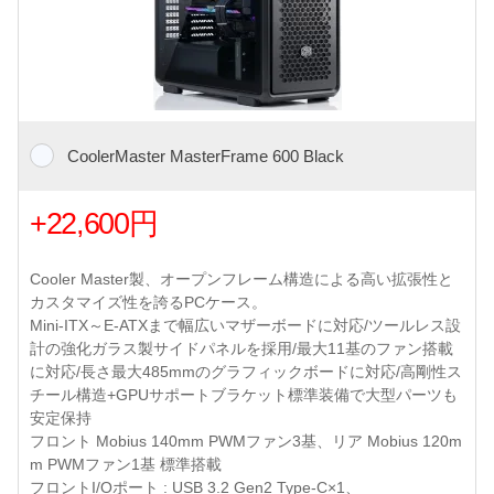
CoolerMaster MasterFrame 600 Black
+22,600円
Cooler Master製、オープンフレーム構造による高い拡張性と
カスタマイズ性を誇るPCケース。
Mini-ITX～E-ATXまで幅広いマザーボードに対応/ツールレス設
計の強化ガラス製サイドパネルを採用/最大11基のファン搭載
に対応/長さ最大485mmのグラフィックボードに対応/高剛性ス
チール構造+GPUサポートブラケット標準装備で大型パーツも
安定保持
フロント Mobius 140mm PWMファン3基、リア Mobius 120m
m PWMファン1基 標準搭載
フロントI/Oポート : USB 3.2 Gen2 Type-C×1、