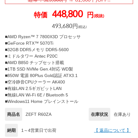
448,800
特価
円
(税抜)
493,680
円
(税込)
■AMD Ryzen™ 7 7800X3D プロセッサ
■GeForce RTX™ 5070Ti
■32GB DDR5メモリ DDR5-5600
■ミドルタワー Antec P20C
■AMD B850 チップセット搭載
■1TB SSD NVMe Gen.4対応 WD製
■850W 電源 80Plus Gold認証 ATX3.1
■空冷静音CPUクーラー AK400
■有線LAN 2.5ギガビットLAN
■無線LAN Wi-Fi 6E / Bluetooth 5
■Windows11 Home プレインストール
商品名
ZEFT R60ZA
在庫状況
在庫あり
納期
1～4営業日で出荷
【 返品について 】