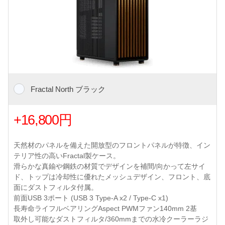
Fractal North ブラック
+16,800円
天然材のパネルを備えた開放型のフロントパネルが特徴、イン
テリア性の高いFractal製ケース。
滑らかな真鍮や鋼鉄の材質でデザインを補間/向かって左サイ
ド、トップは冷却性に優れたメッシュデザイン、フロント、底
面にダストフィルタ付属。
前面USB 3ポート (USB 3 Type-A x2 / Type-C x1)
長寿命ライフルベアリングAspect PWMファン140mm 2基
取外し可能なダストフィルタ/360mmまでの水冷クーラーラジ