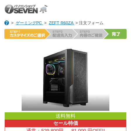
>
ゲーミングPC
>
ZEFT R60ZA
> 注文フォーム
送料無料
セール特価
通常：
529,800
円
→
81,000
円OFF!!