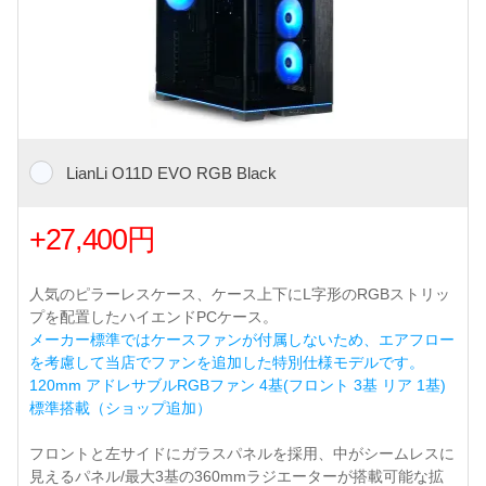
LianLi O11D EVO RGB Black
+27,400円
人気のピラーレスケース、ケース上下にL字形のRGBストリッ
プを配置したハイエンドPCケース。
メーカー標準ではケースファンが付属しないため、エアフロー
を考慮して当店でファンを追加した特別仕様モデルです。
120mm アドレサブルRGBファン 4基(フロント 3基 リア 1基)
標準搭載（ショップ追加）
フロントと左サイドにガラスパネルを採用、中がシームレスに
見えるパネル/最大3基の360mmラジエーターが搭載可能な拡