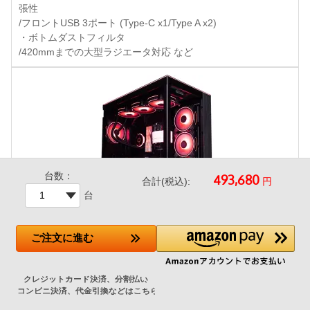
張性
/フロントUSB 3ポート (Type-C x1/Type A x2)
・ボトムダストフィルタ
/420mmまでの大型ラジエータ対応 など
台数：
円
合計(税込):
台
ご注文
に進む
LianLi O11D EVO RGB Black 特別仕様
+43,500円