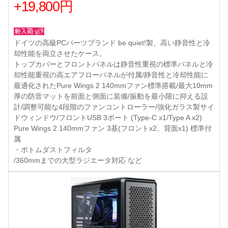
+19,800円
ドイツの高級PCパーツブランド be quiet!製、高い静音性と冷
却性能を両立させたケース。
トップカバーとフロントパネルは静音性重視の標準パネルと冷
却性能重視の高エアフローパネルが付属/静音性と冷却性能に
最適化されたPure Wings 2 140mmファン標準搭載/最大10mm
厚の防音マットを前面と側面に装備/振動を最小限に抑える設
計/調整可能な4段階のファンコントローラー/強化ガラス製サイ
ドウィンドウ/フロントUSB 3ポート (Type-C x1/Type A x2)
Pure Wings 2 140mmファン 3基(フロントx2、背面x1) 標準付
属
・ボトムダストフィルタ
/360mmまでの大型ラジエータ対応 など