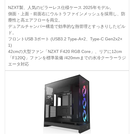
NZXT製、人気のピラーレス仕様ケース 2025年モデル。
側面・上面・前面右にウルトラファインメッシュを採用し、防
塵性と高エアフローを両立。
デュアルチャンバー構造で効率的な熱管理とすっきりしたビル
ド。
フロントUSB 3ポート (USB3.2 Type-A×2、Type-C Gen2x2×
1)
42cmの大型ファン「NZXT F420 RGB Core」、リアに12cm
「F120Q」ファンを標準装備 /420mmまでの水冷クーラーラジ
エータ対応