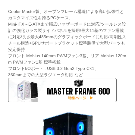
Cooler Master製、オープンフレーム構造による高い拡張性と
カスタマイズ性を誇るPCケース。
Mini-ITX～E-ATXまで幅広いマザーボードに対応/ツールレス設
計の強化ガラス製サイドパネルを採用/最大11基のファン搭載
に対応/長さ最大485mmのグラフィックボードに対応/高剛性ス
チール構造+GPUサポートブラケット標準装備で大型パーツも
安定保持
フロント Mobius 140mm PWMファン3基、リア Mobius 120m
m PWMファン1基 標準搭載
フロントI/Oポート : USB 3.2 Gen2 Type-C×1、
360mmまでの大型ラジエータ対応 など