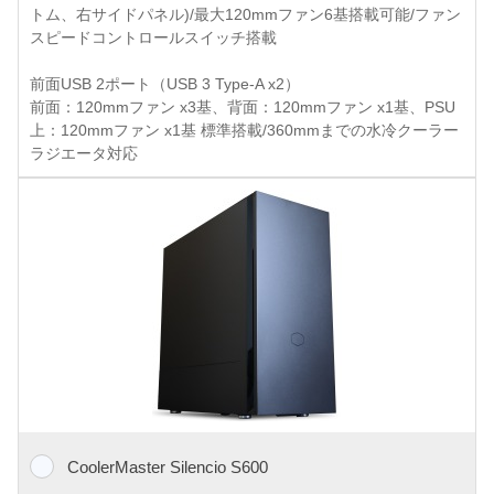
トム、右サイドパネル)/最大120mmファン6基搭載可能/ファン
スピードコントロールスイッチ搭載
前面USB 2ポート（USB 3 Type-A x2）
前面：120mmファン x3基、背面：120mmファン x1基、PSU
上：120mmファン x1基 標準搭載/360mmまでの水冷クーラー
ラジエータ対応
CoolerMaster Silencio S600