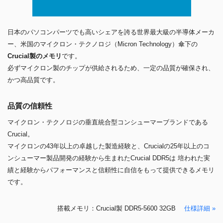
日本のパソコンパーツでも高いシェアを誇る世界最大級の半導体メーカ
ー、米国のマイクロン・テクノロジ（Micron Technology）傘下の
Crucial製のメモリ
です。
必ずマイクロン製のチップが供給されるため、一定の品質が確保され、
かつ高品質です。
品質の信頼性
マイクロン・テクノロジの垂直統合型コンシューマーブランドである
Crucial。
マイクロンの43年以上の卓越した製造経験と、Crucialの25年以上のコ
ンシューマー製品開発の経験から生まれたCrucial DDR5は 培われた実
績と経験からパフォーマンスと信頼性に自信をもって提供できるメモリ
です。
搭載メモリ：Crucial製 DDR5-5600 32GB
仕様詳細 »