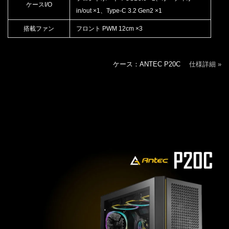
ケースI/O
in/out ×1、Type-C 3.2 Gen2 ×1
搭載ファン
フロント PWM 12cm ×3
ケース：ANTEC P20C
仕様詳細 »