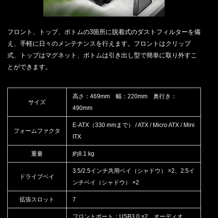
フロント、トップ、ボトムの3箇所に脱着式のダストフィルターを備
え、手軽に日々のメンテナンスを行えます。フロントはクリップ
式、トップはマグネット、ボトムは引き出し型で簡単に取り外すこ
とができます。
高さ：469mm 幅：220mm 奥行き：
サイズ
490mm
E-ATX（330 mmまで） / ATX / Micro ATX / Mini
フォームファクタ
ITX
重量
約8.1 kg
3.5/2.5インチ共用ベイ（シャドウ） ×2、2.5イ
ドライブベイ
ンチベイ（シャドウ） ×2
拡張スロット
7
フロントポート：USB3.0 ×2、オーディオ