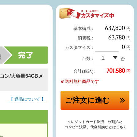
基本構成：
円
消費税：
円
カスタマイズ：
円
台数：
台
円
合計(税込):
ソコン/大容量64GBメ
※送料無料商品です
ご注文
に進む
【 返品について 】