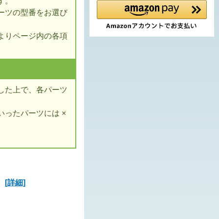
す。
ーツの型番をお選び
よりページ内の各項
した上で、各パーツ
ったパーツには ×
ズ
[詳細]