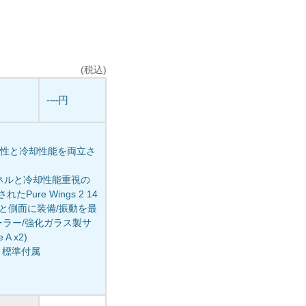
(税込)
----円
静音性と冷却性能を両立さ
ネルと冷却性能重視の
re Wings 2 14
面と側面に装備/振動を最
ーラー/強化ガラス製サ
A x2)
1) 標準付属