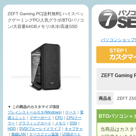
ZEFT Gaming PC[送料無料] ハイスペッ
クゲーミングPC/人気グラボ/BTOパソコ
ン/大容量64GBメモリ/水冷/高速SSD
パソコンショップS
ZEFT Gami
商品名
ZEFT Z5
▼ この商品のカスタマイズ項目
プレインストールＯＳ(Windows)
｜
ケース
｜
電
BTOパソコン 
源ユニット
｜
マザーボード
｜
CPU
｜
CPUクー
ラー
｜
グラフィックカード
｜
メモリ
｜
SSD
｜
当商品はカスタ
HDD
｜
DVD/ブルーレイドライブ
｜
キャプチャ
｜
無線LAN
｜
ケースファン追加
｜
USBポート