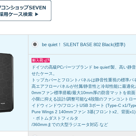
be quiet！ SILENT BASE 802 Black(標準)
ドイツの高級PCパーツブランド be quiet!製、高い
せたケース。
トップカバーとフロントパネルは静音性重視の標準パ
高エアフローパネルが付属/静音性と冷却性能に最適化されたPu
0mmファン標準搭載/最大10mm厚の防音マットを前
小限に抑える設計/調整可能な4段階のファンコントロ
イドウィンドウ/フロントUSB 3ポート (Type-C x1/Type 
Pure Wings 2 140mmファン 3基(フロントx2、背面x
・ボトムダストフィルタ
/360mmまでの大型ラジエータ対応 など