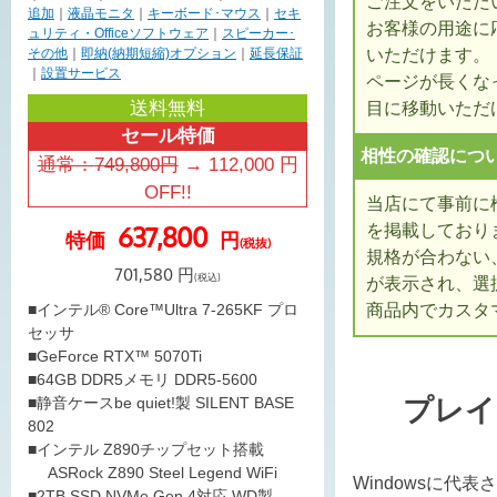
ご注文をいただ
追加
｜
液晶モニタ
｜
キーボード･マウス
｜
セキ
お客様の用途に
ュリティ・Officeソフトウェア
｜
スピーカー･
いただけます。
その他
｜
即納(納期短縮)オプション
｜
延長保証
｜
設置サービス
ページが長くな
送料無料
目に移動いただ
セール特価
相性の確認につ
通常：
749,800
円
→
112,000
円
OFF!!
当店にて事前に
を掲載しており
637,800
特価
円
(税抜)
規格が合わない
701,580
円
(税込)
が表示され、選
商品内でカスタ
■インテル® Core™Ultra 7-265KF プロ
セッサ
■GeForce RTX™ 5070Ti
■64GB DDR5メモリ DDR5-5600
プレイ
■静音ケースbe quiet!製 SILENT BASE
802
■インテル Z890チップセット搭載
ASRock Z890 Steel Legend WiFi
Windowsに代
■2TB SSD NVMe Gen.4対応 WD製