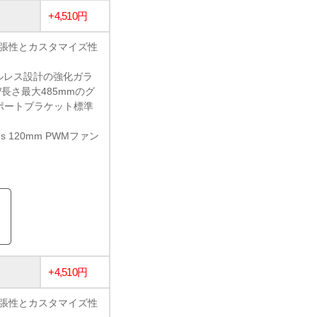
+4,510円
い拡張性とカスタマイズ性
ツールレス設計の強化ガラ
長さ最大485mmのグ
サポートブラケット標準
us 120mm PWMファン
+4,510円
い拡張性とカスタマイズ性