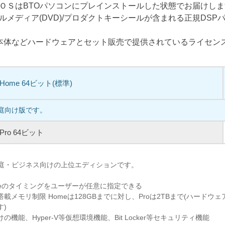
ＯＳはBTOパソコンにプレインストールした状態でお届けし
ルメディア(DVD)/プロダクトキーシールが含まれる正規DSP
C本体などハードウェアとセット販売で提供されているライセン
1 Home 64ビット(標準)
家庭向け版です。
1 Pro 64ビット
、家庭・ビジネス向けの上位エディションです。
pdateのタイミングをユーザーが任意に指定できる
載メモリ制限 Homeは128GBまでに対し、Proは2TBまで(ハードウ
す)
機能、Hyper-V等仮想環境機能、Bit Locker等セキュリティ機能