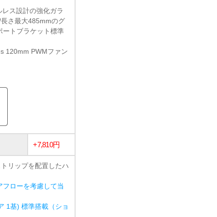
ツールレス設計の強化ガラ
長さ最大485mmのグ
サポートブラケット標準
us 120mm PWMファン
+7,810円
ストリップを配置したハ
アフローを考慮して当
ア 1基) 標準搭載（ショ