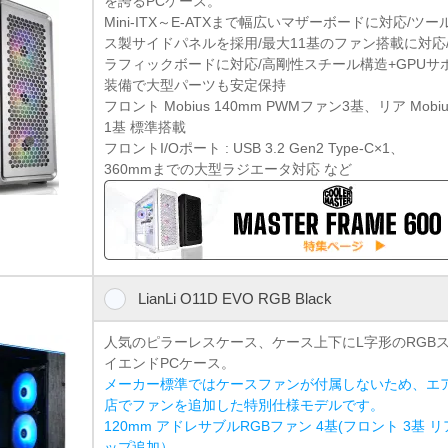
を誇るPCケース。
Mini-ITX～E-ATXまで幅広いマザーボードに対応/
ス製サイドパネルを採用/最大11基のファン搭載に対応/
ラフィックボードに対応/高剛性スチール構造+GPU
装備で大型パーツも安定保持
フロント Mobius 140mm PWMファン3基、リア Mobi
1基 標準搭載
フロントI/Oポート : USB 3.2 Gen2 Type-C×1、
360mmまでの大型ラジエータ対応 など
LianLi O11D EVO RGB Black
人気のピラーレスケース、ケース上下にL字形のRGB
イエンドPCケース。
メーカー標準ではケースファンが付属しないため、エ
店でファンを追加した特別仕様モデルです。
120mm アドレサブルRGBファン 4基(フロント 3基 リ
ップ追加）