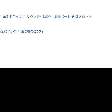
/
光学ドライブ
/
サウンド
/
LAN
/
拡張ポート･内部スロット
保証について
/
領収書のご発行