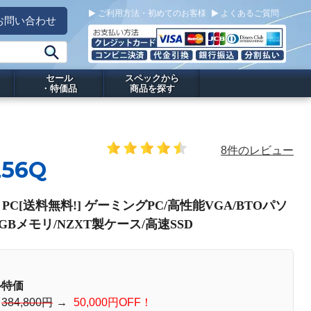
ご利用方法・初めてのお客様
よくあるご質問
お問い合わせ
セール
スペックから
・特価品
商品を探す
8件のレビュー
Z56Q
ng PC[送料無料!] ゲーミングPC/高性能VGA/BTOパソ
GBメモリ/NZXT製ケース/高速SSD
ル特価
：
384,800円
→
50,000円OFF！