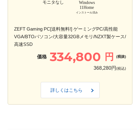
モニタなし
Windows
11Home
インストール済み
ZEFT Gaming PC[送料無料!] ゲーミングPC/高性能
VGA/BTOパソコン/大容量32GBメモリ/NZXT製ケース/
高速SSD
334,800
円
価格
(税抜)
368,280円
(税込)
詳しくはこちら