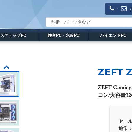
・
スクトップPC
静音PC・水冷PC
ハイエンドPC
ZEFT 
ZEFT Gami
コン/大容量32
セー
通常