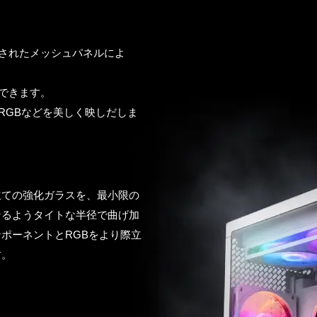
されたメッシュパネルによ
できます。
RGBなどを美しく映しだしま
立ての強化ガラスを、最小限の
なるようタイトな半径で曲げ加
ポーネントとRGBをより際立
す。