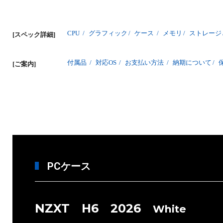
CPU
/
グラフィック
/
ケース
/
メモリ
/
ストレージ
[スペック詳細]
付属品
/
対応OS
/
お支払い方法
/
納期について
/
[ご案内]
PCケース
NZXT H6 2026
White