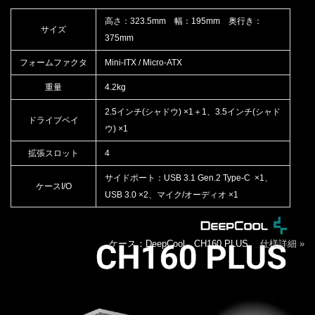
高さ：323.5mm 幅：195mm 奥行き：
サイズ
375mm
フォームファクタ
Mini-ITX / Micro-ATX
重量
4.2kg
2.5インチ(シャドウ) ×1＋1、3.5インチ(シャド
ドライブベイ
ウ) ×1
拡張スロット
4
サイドポート：USB 3.1 Gen.2 Type-C ×1、
ケースI/O
USB 3.0 ×2、マイク/オーディオ ×1
ケース：DeepCool CH160 PLUS
仕様詳細 »