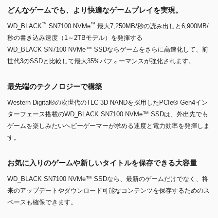
どんなゲームでも、より快適なゲームプレイを実現。
™
™
WD_BLACK
SN7100 NVMe
最大7,250MB/秒の読み出しと6,900MB/
秒の書き込み速度（1～2TBモデル）を発揮する
WD_BLACK SN7100 NVMe™ SSDならゲームをさらに高速化して、前
世代3のSSDと比較して最大35%パフォーマンスが強化されます。
最先端のテクノロジーで構築
Western Digital®の次世代のTLC 3D NANDを採用したPCIe® Gen4イン
ターフェース搭載のWD_BLACK SN7100 NVMe™ SSDは、外出先でも
ゲームを楽しみたいヘビーゲーマーが求める速度と電力効率を発揮しま
す。
お気に入りのゲームや新しいタイトルを保存できる大容量
WD_BLACK SN7100 NVMe™ SSDなら、最新のゲームだけでなく、将
来のアップデートやダウンロード可能なコンテンツを保存するためのス
ペースも確保できます。