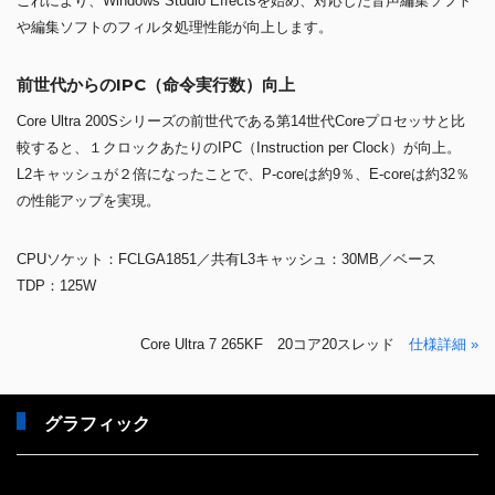
これにより、Windows Studio Effectsを始め、対応した音声編集ソフト
や編集ソフトのフィルタ処理性能が向上します。
前世代からのIPC（命令実行数）向上
Core Ultra 200Sシリーズの前世代である第14世代Coreプロセッサと比
較すると、１クロックあたりのIPC（Instruction per Clock）が向上。
L2キャッシュが２倍になったことで、P-coreは約9％、E-coreは約32％
の性能アップを実現。
CPUソケット：FCLGA1851／共有L3キャッシュ：30MB／ベース
TDP：125W
Core Ultra 7 265KF 20コア20スレッド
仕様詳細 »
グラフィック