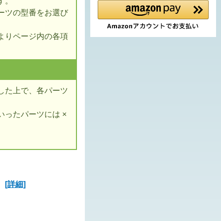
す。
ーツの型番をお選び
よりページ内の各項
した上で、各パーツ
ったパーツには ×
ズ
[詳細]