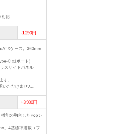
タ対応
-1,290円
ATXケース。360mm
ype-C x1ポート)
ガラスサイドパネル
います。
選択いただけません。
+3,980円
観と機能の融合したPopシ
 fan」4基標準搭載（フ