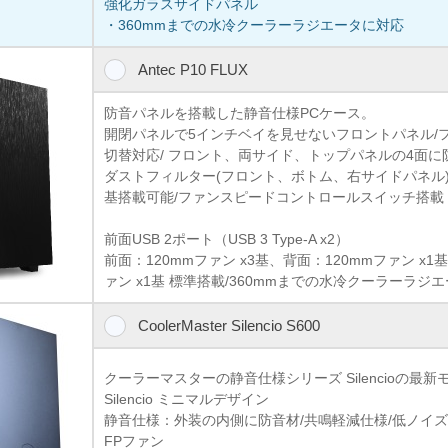
強化ガラスサイドパネル
・360mmまでの水冷クーラーラジエータに対応
Antec P10 FLUX
防音パネルを搭載した静音仕様PCケース。
開閉パネルで5インチベイを見せないフロントパネル/
切替対応/ フロント、両サイド、トップパネルの4面に
ダストフィルター(フロント、ボトム、右サイドパネル)/
基搭載可能/ファンスピードコントロールスイッチ搭載
前面USB 2ポート（USB 3 Type-A x2）
前面：120mmファン x3基、背面：120mmファン x1基
ァン x1基 標準搭載/360mmまでの水冷クーラーラジ
CoolerMaster Silencio S600
クーラーマスターの静音仕様シリーズ Silencioの最
Silencio ミニマルデザイン
静音仕様：外装の内側に防音材/共鳴軽減仕様/低ノイズ ラバ
FPファン