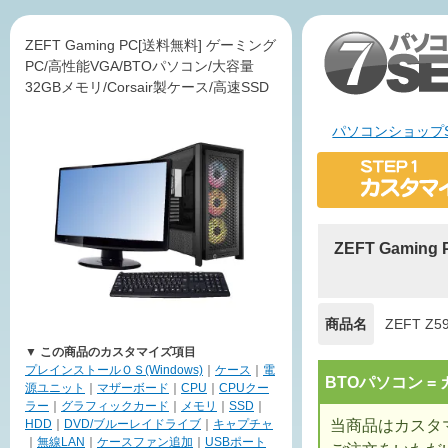
ZEFT Gaming PC[送料無料] ゲーミング
PC/高性能VGA/BTOパソコン/大容量
32GBメモリ/Corsair製ケース/高速SSD
パソコンショップS
ZEFT Gamin
商品名
ZEFT Z5
▼ この商品のカスタマイズ項目
プレインストールＯＳ(Windows)
｜
ケース
｜
電
BTOパソコン 
源ユニット
｜
マザーボード
｜
CPU
｜
CPUクー
ラー
｜
グラフィックカード
｜
メモリ
｜
SSD
｜
当商品はカスタ
HDD
｜
DVD/ブルーレイドライブ
｜
キャプチャ
｜
無線LAN
｜
ケースファン追加
｜
USBポート