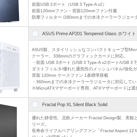
前面USB 2ポート（USB 3 Type-A x2）
前面120mmファン・背面120mmファン付属
防塵フィルター /280mmまでの水冷クーラーラジエー
ASUS Prime AP201 Tempered Glass ホワイト
ASUS製、スタイリッシュなコンパクトキューブ型Micro
クーラー、338mmのグラフィックカードに対応。
・前面 USB 3ポート (USB 3 Type-A x2ポート/USB 3 T
ダストフィルタ/優れた通気性のメッシュパネル/強化
背面 120mm ケースファン 1基標準搭載
・360mmまでの水冷クーラーラジエータに対応して
※MicroATXマザーボード専用、ATXマザーボードは
Fractal Pop XL Silent Black Solid
優れた静音性、北欧メーカー Fractal Design製、美
リーズ。
長寿命ライフルベアリングファン「Fractal Aspect 12
ロント x3/背面 x1）/