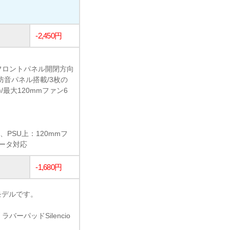
-2,450円
フロントパネル開閉方向
防音パネル搭載/3枚の
最大120mmファン6
、PSU上：120mmフ
エータ対応
-1,680円
新モデルです。
ーパッドSilencio