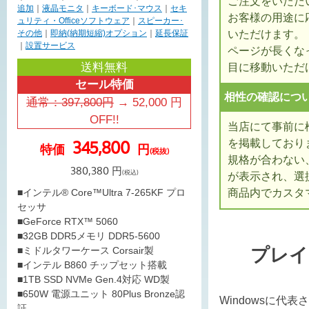
ご注文をいただ
追加
｜
液晶モニタ
｜
キーボード･マウス
｜
セキ
お客様の用途に
ュリティ・Officeソフトウェア
｜
スピーカー･
いただけます。
その他
｜
即納(納期短縮)オプション
｜
延長保証
｜
設置サービス
ページが長くな
送料無料
目に移動いただ
セール特価
相性の確認につ
通常：
397,800
円
→
52,000
円
OFF!!
当店にて事前に
を掲載しており
345,800
特価
円
(税抜)
規格が合わない
380,380
円
(税込)
が表示され、選
商品内でカスタ
■インテル® Core™Ultra 7-265KF プロ
セッサ
■GeForce RTX™ 5060
■32GB DDR5メモリ DDR5-5600
プレイ
■ミドルタワーケース Corsair製
■インテル B860 チップセット搭載
■1TB SSD NVMe Gen.4対応 WD製
■650W 電源ユニット 80Plus Bronze認
Windowsに代
証