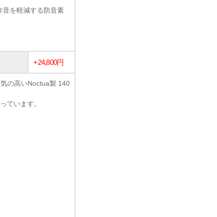
作音を軽減する防音素
+24,800円
ンで人気の高いNoctua製 140
。
となっています。