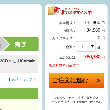
基本構成：
円
消費税：
円
カスタマイズ：
円
台数：
台
円
合計(税込):
GBメモリ/Corsair
※送料無料商品です
ご注文
に進む
【 返品について 】