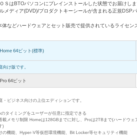
ＯＳはBTOパソコンにプレインストールした状態でお届けし
ルメディア(DVD)/プロダクトキーシールが含まれる正規DSP
C本体などハードウェアとセット販売で提供されているライセン
1 Home 64ビット(標準)
家庭向け版です。
1 Pro 64ビット
、家庭・ビジネス向けの上位エディションです。
pdateのタイミングをユーザーが任意に指定できる
載メモリ制限 Homeは128GBまでに対し、Proは2TBまで(ハードウ
す)
機能、Hyper-V等仮想環境機能、Bit Locker等セキュリティ機能