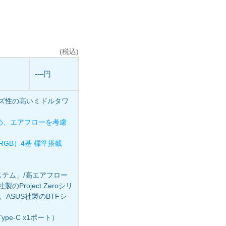
(税込)
----円
イズ性の高いミドルタワ
め、エアフローを考慮
 ARGB）4基 標準搭載
システム」/高エアフロー
Project Zeroシリ
ズ、ASUS社製のBTFシ
Type-C x1ポート）