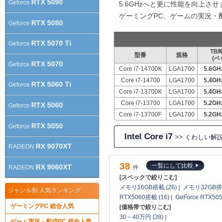
RTX 5090
Geforce
5.6GHzへと更に性能を向上さ
ゲーミングPC、ゲームの実況・
RTX 5080
Geforce
RTX 5070 Ti
Geforce
TB
型番
規格
(ベ
RTX 5070
Geforce
Core i7-14700K
LGA1700
5.6GH
Core i7-14700
LGA1700
5.4GH
RTX 5060 Ti
Geforce
Core i7-13700K
LGA1700
5.4GH
Core i7-13700
LGA1700
5.2GH
RTX 5060
Geforce
Core i7-13700F
LGA1700
5.2GH
RTX 5050
Geforce
Intel Core i7
>> くわしい解
RX 9070XT
RADEON
38
一覧にして比較
RX 9060XT
件
RADEON
[スペックで絞りこむ]
メモリ16GB搭載 (26)
|
メモリ32GB搭載
ジャンル別 人気ランキング
RTX5060搭載 (16)
|
GeForce RTX50
ゲーミングPC 総合人気
[価格帯で絞りこむ]
30～40万円 (38)
|
ゲーム実況・配信PC 総合人気