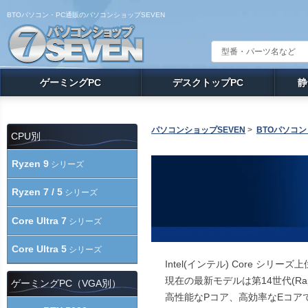
BTOパソコン・PC通販のパソコンショップSEVEN
ゲーミングPC
デスクトップPC
静
パソコンショップSEVEN
>
BTOパソコン
CPU別
Ryzen 9
シリーズ
Ryzen 7 / 5
シリーズ
Core Ultra 7
シリーズ
Core Ultra 5
シリーズ
Intel(インテル) Core シリー
現在の最新モデルは第14世代(Raptor 
ゲーミングPC（VGA別）
高性能なPコア、高効率なEコアで