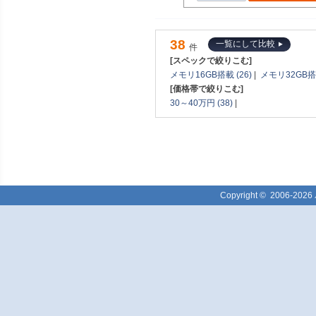
38
一覧にして比較
件
[スペックで絞りこむ]
メモリ16GB搭載 (26)
|
メモリ32GB搭載
[価格帯で絞りこむ]
30～40万円 (38)
|
Copyright ©
2006-2026