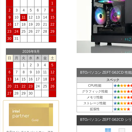
1
2
3
4
5
6
7
8
9
10
11
12
13
14
15
16
17
18
19
20
21
22
23
24
25
26
27
28
29
30
31
2026年9月
日
月
火
水
木
金
土
1
2
3
4
5
6
7
8
9
10
11
12
BTOパソコン ZEFT G62CD 
13
14
15
16
17
18
19
スペック
★
★
★
★
★
CPU性能
20
21
22
23
24
25
26
★
★
★
★
★
グラフィック性能
27
28
29
30
★
★
★
★
★
メモリ性能
★
★
★
★
★
ストレージ性能
★
★
★
★
★
拡張性
BTOパソコン ZEFT G62CD シ