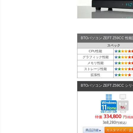
BTOパソコン ZEFT Z59CC 
スペック
★
★
★
★
★
CPU性能
★
★
★
★
★
グラフィック性能
★
★
★
★
★
メモリ性能
★
★
★
★
★
ストレージ性能
★
★
★
★
★
拡張性
BTOパソコン ZEFT Z59CC シ
334,800
特価
円
(税抜
368,280
円(税込)
商品詳細
カスタマイズ・お