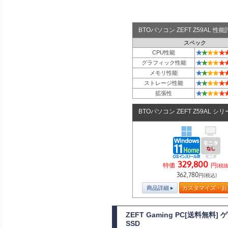
BTOパソコン ZEFT Z59AL 
スペック
★
★
★
★
★
CPU性能
★
★
★
★
★
グラフィック性能
★
★
★
★
★
メモリ性能
★
★
★
★
★
ストレージ性能
★
★
★
★
★
拡張性
BTOパソコン ZEFT Z59AL シ
329,800
特価
円
(税抜
362,780
円(税込)
商品詳細
カスタマイズ・お
ZEFT Gaming PC[送料無料
SSD