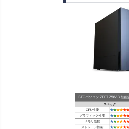
BTOパソコン ZEFT Z56AB 
スペック
★
★
★
★
★
★
CPU性能
★
★
★
★
★
★
グラフィック性能
★
★
★
★
★
★
メモリ性能
★
★
★
★
★
★
ストレージ性能