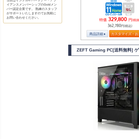
当店はインテル® パートナー・アラ
イアンスメンバーシップのGoldメン
バー認定企業です。 熟練のスタッフ
がサポートいたしますのでお気軽に
お問い合わせください。
329,800
特価
円
(税抜
362,780
円(税込)
商品詳細
カスタマイズ・お
ZEFT Gaming PC[送料無料