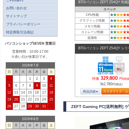
BTOパソコン ZEFT Z54QY 
お問い合わせ
スペック
★
★
★
★
★
★
CPU性能
サイトマップ
★
★
★
★
★
★
グラフィック性能
プライバシーポリシー
★
★
★
★
★
★
メモリ性能
★
★
★
★
★
★
特定商取引法表記
ストレージ性能
★
★
★
★
★
★
拡張性
パソコンショップSEVEN 営業日
BTOパソコン ZEFT Z54QY シ
営業時間：10:00-17:00
※赤い日が休業日です。
2026年7月
日
月
火
水
木
金
土
329,800
特価
円
1
2
3
4
(税抜
362,780
円(税込)
5
6
7
8
9
10
11
商品詳細
カスタマイズ・お
12
13
14
15
16
17
18
19
20
21
22
23
24
25
26
27
28
29
30
31
ZEFT Gaming PC[送料無料
2026年8月
日
月
火
水
木
金
土