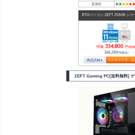
★
★
★
★
★
★
拡張性
BTOパソコン ZEFT Z56AB シ
334,800
特価
円
(税抜
368,280
円(税込)
商品詳細
カスタマイズ・お
ZEFT Gaming PC[送料無料