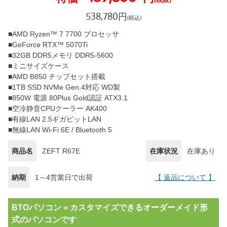
538,780
円
(税込)
■AMD Ryzen™ 7 7700 プロセッサ
■GeForce RTX™ 5070Ti
■32GB DDR5メモリ DDR5-5600
■ミニサイズケース
■AMD B850 チップセット搭載
■1TB SSD NVMe Gen.4対応 WD製
■850W 電源 80Plus Gold認証 ATX3.1
■空冷静音CPUクーラー AK400
■有線LAN 2.5ギガビットLAN
■無線LAN Wi-Fi 6E / Bluetooth 5
商品名
ZEFT R67E
在庫状況
在庫あり
納期
1～4営業日で出荷
【 返品について 】
BTOパソコン = カスタマイズできるオーダーメイド形
式のパソコンです