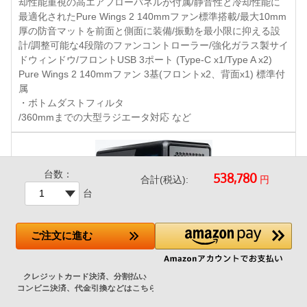
却性能重視の高エアフローパネルが付属/静音性と冷却性能に
最適化されたPure Wings 2 140mmファン標準搭載/最大10mm
厚の防音マットを前面と側面に装備/振動を最小限に抑える設
計/調整可能な4段階のファンコントローラー/強化ガラス製サイ
ドウィンドウ/フロントUSB 3ポート (Type-C x1/Type A x2)
Pure Wings 2 140mmファン 3基(フロントx2、背面x1) 標準付
属
・ボトムダストフィルタ
/360mmまでの大型ラジエータ対応 など
台数：
円
合計(税込):
台
ご注文
に進む
CoolerMaster MasterFrame 600 Black