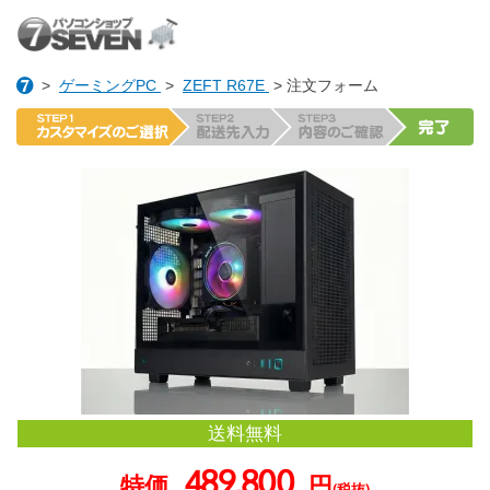
>
ゲーミングPC
>
ZEFT R67E
> 注文フォーム
送料無料
489,800
特価
円
(税抜)