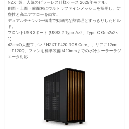
NZXT製、人気のピラーレス仕様ケース 2025年モデル。
側面・上面・前面右にウルトラファインメッシュを採用し、防
塵性と高エアフローを両立。
デュアルチャンバー構造で効率的な熱管理とすっきりしたビル
ド。
フロントUSB 3ポート (USB3.2 Type-A×2、Type-C Gen2x2×
1)
42cmの大型ファン「NZXT F420 RGB Core」、リアに12cm
「F120Q」ファンを標準装備 /420mmまでの水冷クーラーラジ
エータ対応