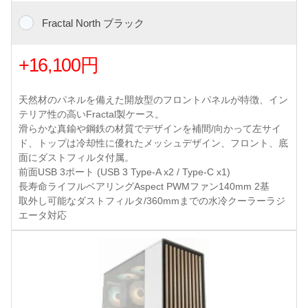
Fractal North ブラック
+16,100円
天然材のパネルを備えた開放型のフロントパネルが特徴、イン
テリア性の高いFractal製ケース。
滑らかな真鍮や鋼鉄の材質でデザインを補間/向かって左サイ
ド、トップは冷却性に優れたメッシュデザイン、フロント、底
面にダストフィルタ付属。
前面USB 3ポート (USB 3 Type-A x2 / Type-C x1)
長寿命ライフルベアリングAspect PWMファン140mm 2基
取外し可能なダストフィルタ/360mmまでの水冷クーラーラジ
エータ対応