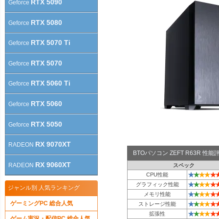
RTX 5090
Geforce
RTX 5080
Geforce
RTX 5070 Ti
Geforce
RTX 5070
Geforce
RTX 5060 Ti
Geforce
RTX 5060
Geforce
RTX 5050
Geforce
RX 9070XT
RADEON
BTOパソコン ZEFT R63R 性
RX 9060XT
RADEON
スペック
★
★
★
★
★
CPU性能
★
★
★
★
★
グラフィック性能
ジャンル別 人気ランキング
★
★
★
★
★
メモリ性能
ゲーミングPC 総合人気
★
★
★
★
★
ストレージ性能
★
★
★
★
★
拡張性
ゲーム実況・配信PC 総合人気