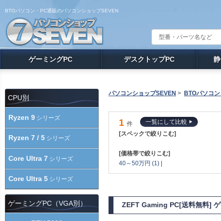
BTOパソコン・PC通販のパソコンショップSEVEN
ゲーミングPC
デスクトップPC
静
パソコンショップSEVEN
>
BTOパソコン
CPU別
Ryzen 9
シリーズ
1
一覧にして比較
件
[スペックで絞りこむ]
Ryzen 7 / 5
シリーズ
[価格帯で絞りこむ]
Core Ultra 7
シリーズ
40～50万円 (1)
|
Core Ultra 5
シリーズ
ゲーミングPC（VGA別）
ZEFT Gaming PC[送料無料