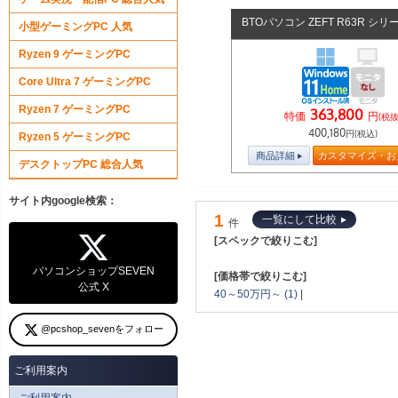
BTOパソコン ZEFT R63R シリ
小型ゲーミングPC 人気
Ryzen 9 ゲーミングPC
Core Ultra 7 ゲーミングPC
Ryzen 7 ゲーミングPC
363,800
特価
円
(税抜
400,180
円(税込)
Ryzen 5 ゲーミングPC
商品詳細
カスタマイズ・お
デスクトップPC 総合人気
サイト内google検索：
1
一覧にして比較
件
[スペックで絞りこむ]
パソコンショップSEVEN
[価格帯で絞りこむ]
公式 X
40～50万円～ (1)
|
@pcshop_sevenをフォロー
ご利用案内
ご利用案内