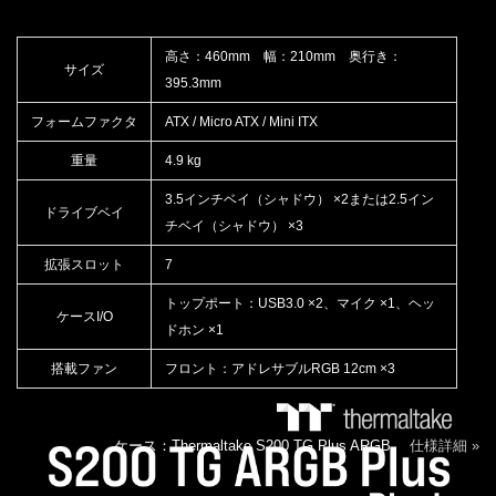
高さ：460mm 幅：210mm 奥行き：
サイズ
395.3mm
フォームファクタ
ATX / Micro ATX / Mini ITX
重量
4.9 kg
3.5インチベイ（シャドウ） ×2または2.5イン
ドライブベイ
チベイ（シャドウ） ×3
拡張スロット
7
トップポート：USB3.0 ×2、マイク ×1、ヘッ
ケースI/O
ドホン ×1
搭載ファン
フロント：アドレサブルRGB 12cm ×3
ケース：Thermaltake S200 TG Plus ARGB
仕様詳細 »