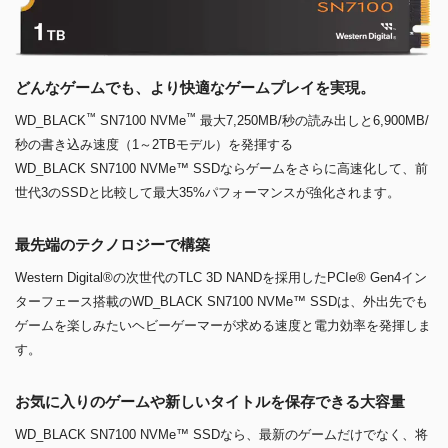
どんなゲームでも、より快適なゲームプレイを実現。
™
™
WD_BLACK
SN7100 NVMe
最大7,250MB/秒の読み出しと6,900MB/
秒の書き込み速度（1～2TBモデル）を発揮する
WD_BLACK SN7100 NVMe™ SSDならゲームをさらに高速化して、前
世代3のSSDと比較して最大35%パフォーマンスが強化されます。
最先端のテクノロジーで構築
Western Digital®の次世代のTLC 3D NANDを採用したPCIe® Gen4イン
ターフェース搭載のWD_BLACK SN7100 NVMe™ SSDは、外出先でも
ゲームを楽しみたいヘビーゲーマーが求める速度と電力効率を発揮しま
す。
お気に入りのゲームや新しいタイトルを保存できる大容量
WD_BLACK SN7100 NVMe™ SSDなら、最新のゲームだけでなく、将