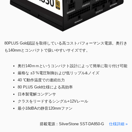
80PLUS Gold認証を取得している高コストパフォーマンス電源。奥行き
も140mmとコンパクトで扱いやすいサイズです。
奥行140ｍｍというコンパクト設計によって簡単に取り付け可能
厳格な ±3 %電圧制御および低リップル&ノイズ
40 ℃動作温度での連続出力
80 PLUS Gold仕様による高効率
日本製電解コンデンサ
クラスをリードするシングル+12Vレール
最小18dBAの静音120mmファン
搭載電源：SilverStone SST-DA850-G
仕様詳細 »