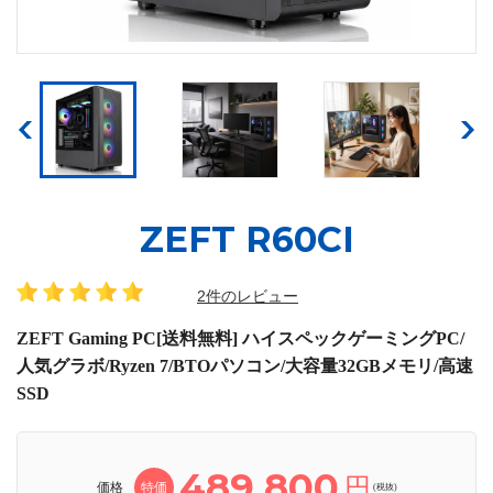
ZEFT R60CI
2件のレビュー
ZEFT Gaming PC[送料無料] ハイスペックゲーミングPC/
人気グラボ/Ryzen 7/BTOパソコン/大容量32GBメモリ/高速
SSD
489,800
円
価格
特価
(税抜)