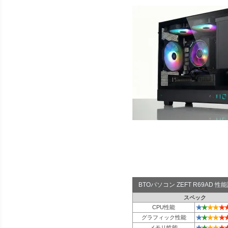
BTOパソコン ZEFT R69AD 
スペック
★
★
★
★
★
CPU性能
★
★
★
★
★
グラフィック性能
★
★
★
★
★
メモリ性能