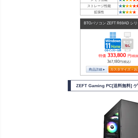
★
★
★
★
★
ストレージ性能
★
★
★
★
★
拡張性
BTOパソコン ZEFT R69AD シ
333,800
特価
円
(税抜
367,180
円(税込)
商品詳細
カスタマイズ・お
ZEFT Gaming PC[送料無料]