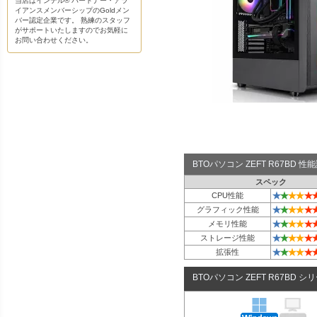
当店はインテル® パートナー・アラ
イアンスメンバーシップのGoldメン
バー認定企業です。 熟練のスタッフ
がサポートいたしますのでお気軽に
お問い合わせください。
BTOパソコン ZEFT R67BD 
スペック
★
★
★
★
★
CPU性能
★
★
★
★
★
グラフィック性能
★
★
★
★
★
メモリ性能
★
★
★
★
★
ストレージ性能
★
★
★
★
★
拡張性
BTOパソコン ZEFT R67BD シ