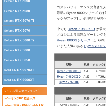
RTX 5090
Geforce
コストパフォーマンスの良さで人気の R
RTX 5080
Geforce
最新のRyzen 9000シリーズ
ックがアップし、処理能力が強
RTX 5070 Ti
Geforce
中でも
Ryzen 7 9850X3D
は最大5
RTX 5070
Geforce
ノロジにより高速なゲーミング
Ryzen 8000Gシリーズ
は、GPU
RTX 5060 Ti
Geforce
いまだ人気のある
Ryzen 700
RTX 5060
Geforce
RTX 5050
Geforce
型番
規格
クロック(
RX 9070XT
RADEON
Ryzen 7 9850X3D
AM5
4.7GHz
Ryzen 7 9800X3D
AM5
4.7GHz
RX 9060XT
RADEON
Ryzen 7 9700X
AM5
3.8GHz
ジャンル別 人気ランキング
ゲーミングPC 総合人気
型番
規格
クロック(
Ryzen 7 8700G
AM5
4.2GHz
ゲーム実況・配信PC 総合人気