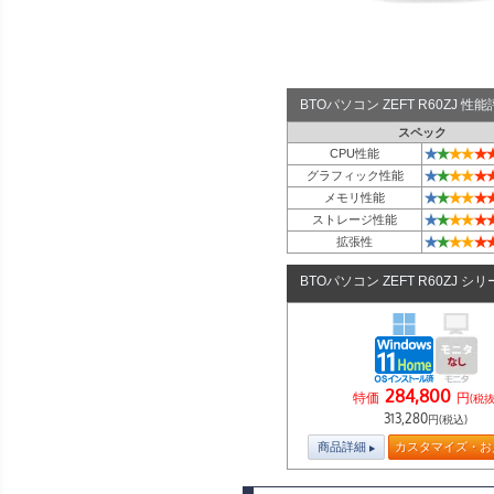
BTOパソコン ZEFT R60ZJ 
スペック
★
★
★
★
★
CPU性能
★
★
★
★
★
グラフィック性能
★
★
★
★
★
メモリ性能
★
★
★
★
★
ストレージ性能
★
★
★
★
★
拡張性
BTOパソコン ZEFT R60ZJ シ
284,800
特価
円
(税抜
313,280
円(税込)
商品詳細
カスタマイズ・お