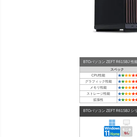
BTOパソコン ZEFT R61SBJ
スペック
★
★
★
★
★
CPU性能
★
★
★
★
★
グラフィック性能
★
★
★
★
★
メモリ性能
★
★
★
★
★
ストレージ性能
★
★
★
★
★
拡張性
BTOパソコン ZEFT R61SBJ 