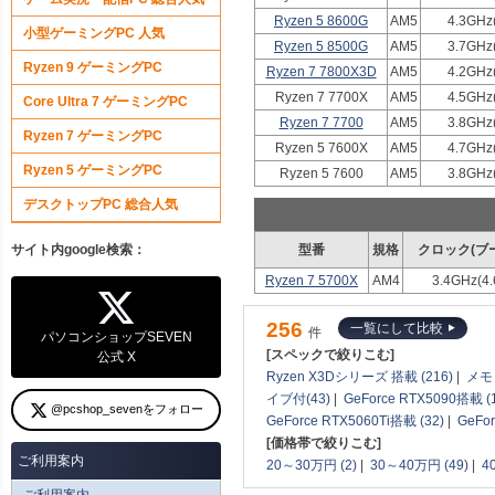
Ryzen 5 8600G
AM5
4.3GHz
小型ゲーミングPC 人気
Ryzen 5 8500G
AM5
3.7GHz
Ryzen 9 ゲーミングPC
Ryzen 7 7800X3D
AM5
4.2GHz
Ryzen 7 7700X
AM5
4.5GHz
Core Ultra 7 ゲーミングPC
Ryzen 7 7700
AM5
3.8GHz
Ryzen 7 ゲーミングPC
Ryzen 5 7600X
AM5
4.7GHz
Ryzen 5 ゲーミングPC
Ryzen 5 7600
AM5
3.8GHz
デスクトップPC 総合人気
サイト内google検索：
型番
規格
クロック(ブ
Ryzen 7 5700X
AM4
3.4GHz(4
256
一覧にして比較
件
パソコンショップSEVEN
[スペックで絞りこむ]
公式 X
Ryzen X3Dシリーズ 搭載 (216)
|
メモリ
イブ付(43)
|
GeForce RTX5090搭載 (
@pcshop_sevenをフォロー
GeForce RTX5060Ti搭載 (32)
|
GeFo
[価格帯で絞りこむ]
ご利用案内
20～30万円 (2)
|
30～40万円 (49)
|
4
ご利用案内