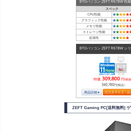
BTOパソコン ZEFT R67BW
スペック
★
★
★
★
★
CPU性能
★
★
★
★
★
グラフィック性能
★
★
★
★
★
メモリ性能
★
★
★
★
★
ストレージ性能
★
★
★
★
★
拡張性
BTOパソコン ZEFT R67BW シ
309,800
特価
円
(税抜
340,780
円(税込)
商品詳細
カスタマイズ・お
ZEFT Gaming PC[送料無料]