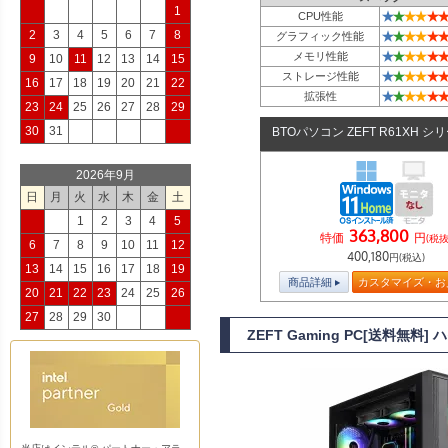
1
★
★
★
★
★
★
CPU性能
2
3
4
5
6
7
8
★
★
★
★
★
★
グラフィック性能
★
★
★
★
★
★
メモリ性能
9
10
11
12
13
14
15
★
★
★
★
★
★
ストレージ性能
16
17
18
19
20
21
22
★
★
★
★
★
★
拡張性
23
24
25
26
27
28
29
30
31
BTOパソコン ZEFT R61XH シ
2026年9月
日
月
火
水
木
金
土
1
2
3
4
5
363,800
特価
円
(税抜
6
7
8
9
10
11
12
400,180
円(税込)
13
14
15
16
17
18
19
商品詳細
カスタマイズ・お
20
21
22
23
24
25
26
27
28
29
30
ZEFT Gaming PC[送料無料