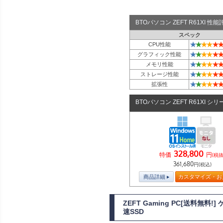
BTOパソコン ZEFT R61XI 
スペック
★
★
★
★
★
★
CPU性能
★
★
★
★
★
★
グラフィック性能
★
★
★
★
★
★
メモリ性能
★
★
★
★
★
★
ストレージ性能
★
★
★
★
★
★
拡張性
BTOパソコン ZEFT R61XI シリ
328,800
特価
円
(税抜
361,680
円(税込)
商品詳細
カスタマイズ・お
ZEFT Gaming PC[送料無料
速SSD