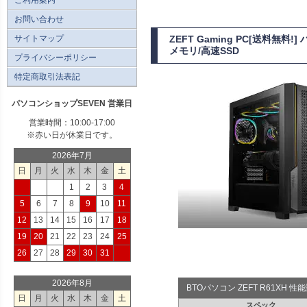
お問い合わせ
サイトマップ
ZEFT Gaming PC[送料無料
メモリ/高速SSD
プライバシーポリシー
特定商取引法表記
パソコンショップSEVEN 営業日
営業時間：10:00-17:00
※赤い日が休業日です。
2026年7月
日
月
火
水
木
金
土
1
2
3
4
5
6
7
8
9
10
11
12
13
14
15
16
17
18
19
20
21
22
23
24
25
26
27
28
29
30
31
2026年8月
BTOパソコン ZEFT R61XH 
日
月
火
水
木
金
土
スペック