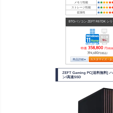
★
★
★
★
★
メモリ性能
★
★
★
★
★
ストレージ性能
★
★
★
★
★
拡張性
BTOパソコン ZEFT R67DK シ
358,800
特価
円
(税抜
394,680
円(税込)
商品詳細
カスタマイズ・お
ZEFT Gaming PC[送料無
ン/高速SSD