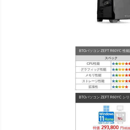
BTOパソコン ZEFT R60YC 
スペック
★
★
★
★
★
CPU性能
★
★
★
★
★
グラフィック性能
★
★
★
★
★
メモリ性能
★
★
★
★
★
ストレージ性能
★
★
★
★
★
拡張性
BTOパソコン ZEFT R60YC シ
293,800
特価
円
(税抜