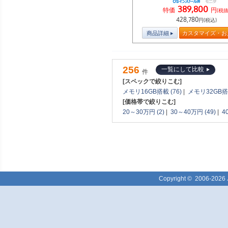
389,800
特価
円
(税抜
428,780
円(税込)
商品詳細
カスタマイズ・お
256
一覧にして比較
件
[スペックで絞りこむ]
メモリ16GB搭載 (76)
|
メモリ32GB搭載
[価格帯で絞りこむ]
20～30万円 (2)
|
30～40万円 (49)
|
4
Copyright ©
2006-2026