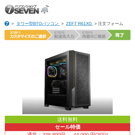
>
タワー型BTOパソコン
>
ZEFT R61XG
> 注文フォーム
送料無料
セール特価
通常：
338,800
円
→
44,000
円OFF!!