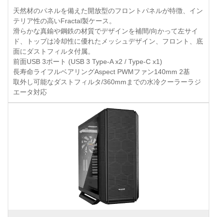
天然材のパネルを備えた開放型のフロントパネルが特徴、イン
テリア性の高いFractal製ケース。
滑らかな真鍮や鋼鉄の材質でデザインを補間/向かって左サイ
ド、トップは冷却性に優れたメッシュデザイン、フロント、底
面にダストフィルタ付属。
前面USB 3ポート (USB 3 Type-A x2 / Type-C x1)
長寿命ライフルベアリングAspect PWMファン140mm 2基
取外し可能なダストフィルタ/360mmまでの水冷クーラーラジ
エータ対応