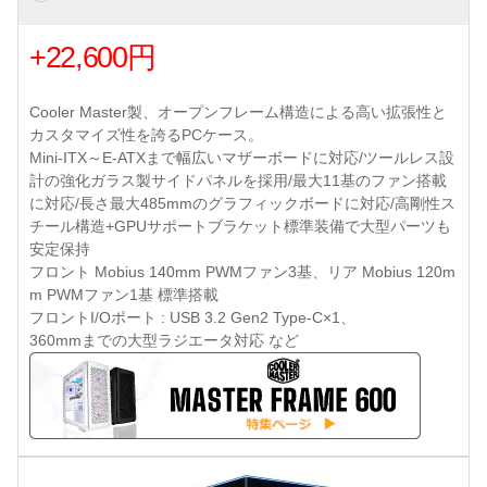
+22,600円
Cooler Master製、オープンフレーム構造による高い拡張性と
カスタマイズ性を誇るPCケース。
Mini-ITX～E-ATXまで幅広いマザーボードに対応/ツールレス設
計の強化ガラス製サイドパネルを採用/最大11基のファン搭載
に対応/長さ最大485mmのグラフィックボードに対応/高剛性ス
チール構造+GPUサポートブラケット標準装備で大型パーツも
安定保持
フロント Mobius 140mm PWMファン3基、リア Mobius 120m
m PWMファン1基 標準搭載
フロントI/Oポート : USB 3.2 Gen2 Type-C×1、
360mmまでの大型ラジエータ対応 など