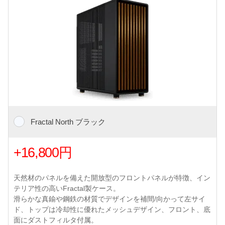
Fractal North ブラック
+16,800円
天然材のパネルを備えた開放型のフロントパネルが特徴、イン
テリア性の高いFractal製ケース。
滑らかな真鍮や鋼鉄の材質でデザインを補間/向かって左サイ
ド、トップは冷却性に優れたメッシュデザイン、フロント、底
面にダストフィルタ付属。