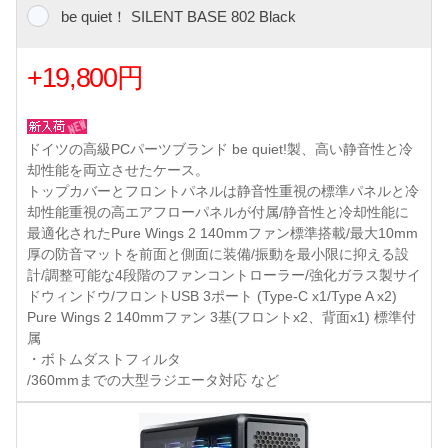
be quiet！ SILENT BASE 802 Black
+19,800円
ドイツの高級PCパーツブランド be quiet!製、高い静音性と冷
却性能を両立させたケース。
トップカバーとフロントパネルは静音性重視の標準パネルと冷
却性能重視の高エアフローパネルが付属/静音性と冷却性能に
最適化されたPure Wings 2 140mmファン標準搭載/最大10mm
厚の防音マットを前面と側面に装備/振動を最小限に抑える設
計/調整可能な4段階のファンコントローラー/強化ガラス製サイ
ドウィンドウ/フロントUSB 3ポート (Type-C x1/Type A x2)
Pure Wings 2 140mmファン 3基(フロントx2、背面x1) 標準付
属
・ボトムダストフィルタ
/360mmまでの大型ラジエータ対応 など