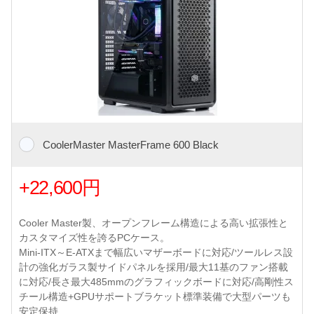
CoolerMaster MasterFrame 600 Black
+22,600円
Cooler Master製、オープンフレーム構造による高い拡張性と
カスタマイズ性を誇るPCケース。
Mini-ITX～E-ATXまで幅広いマザーボードに対応/ツールレス設
計の強化ガラス製サイドパネルを採用/最大11基のファン搭載
に対応/長さ最大485mmのグラフィックボードに対応/高剛性ス
チール構造+GPUサポートブラケット標準装備で大型パーツも
安定保持