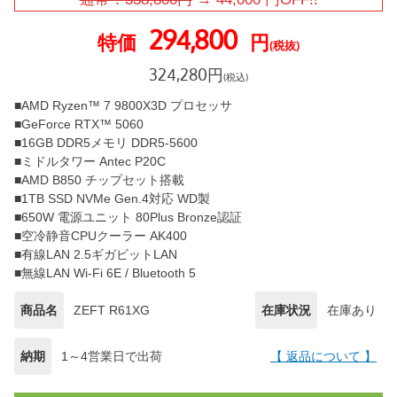
294,800
特価
円
(税抜)
324,280
円
(税込)
■AMD Ryzen™ 7 9800X3D プロセッサ
■GeForce RTX™ 5060
■16GB DDR5メモリ DDR5-5600
■ミドルタワー Antec P20C
■AMD B850 チップセット搭載
■1TB SSD NVMe Gen.4対応 WD製
■650W 電源ユニット 80Plus Bronze認証
■空冷静音CPUクーラー AK400
■有線LAN 2.5ギガビットLAN
■無線LAN Wi-Fi 6E / Bluetooth 5
商品名
ZEFT R61XG
在庫状況
在庫あり
納期
1～4営業日で出荷
【 返品について 】