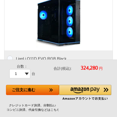
LianLi O11D EVO RGB Black
台数：
円
合計(税込):
+27,400円
台
人気のピラーレスケース、ケース上下にL字形のRGBストリッ
ご注文
に進む
プを配置したハイエンドPCケース。
メーカー標準ではケースファンが付属しないため、エアフロー
を考慮して当店でファンを追加した特別仕様モデルです。
120mm アドレサブルRGBファン 4基(フロント 3基 リア 1基)
標準搭載（ショップ追加）