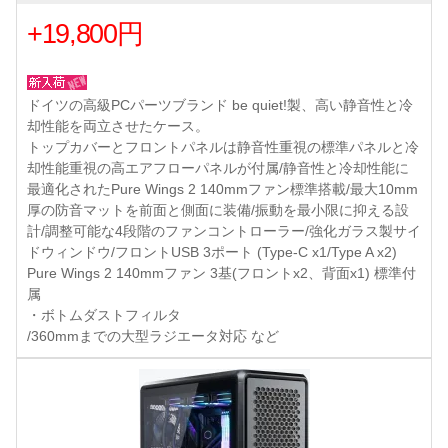
+19,800円
ドイツの高級PCパーツブランド be quiet!製、高い静音性と冷
却性能を両立させたケース。
トップカバーとフロントパネルは静音性重視の標準パネルと冷
却性能重視の高エアフローパネルが付属/静音性と冷却性能に
最適化されたPure Wings 2 140mmファン標準搭載/最大10mm
厚の防音マットを前面と側面に装備/振動を最小限に抑える設
計/調整可能な4段階のファンコントローラー/強化ガラス製サイ
ドウィンドウ/フロントUSB 3ポート (Type-C x1/Type A x2)
Pure Wings 2 140mmファン 3基(フロントx2、背面x1) 標準付
属
・ボトムダストフィルタ
/360mmまでの大型ラジエータ対応 など