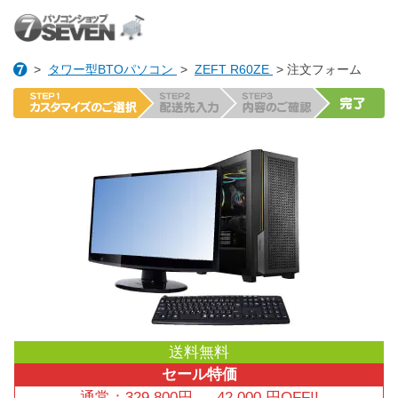
>
タワー型BTOパソコン
>
ZEFT R60ZE
> 注文フォーム
送料無料
セール特価
通常：
329,800
円
→
42,000
円OFF!!