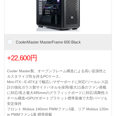
CoolerMaster MasterFrame 600 Black
+22,600円
Cooler Master製、オープンフレーム構造による高い拡張性と
カスタマイズ性を誇るPCケース。
Mini-ITX～E-ATXまで幅広いマザーボードに対応/ツールレス設
計の強化ガラス製サイドパネルを採用/最大11基のファン搭載
に対応/長さ最大485mmのグラフィックボードに対応/高剛性ス
チール構造+GPUサポートブラケット標準装備で大型パーツも
安定保持
フロント Mobius 140mm PWMファン3基、リア Mobius 120m
m PWMファン1基 標準搭載