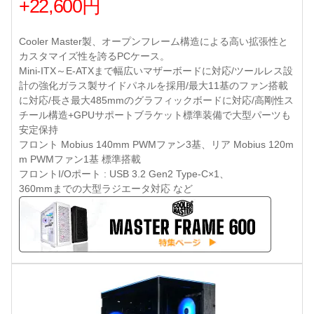
+22,600円
Cooler Master製、オープンフレーム構造による高い拡張性と
カスタマイズ性を誇るPCケース。
Mini-ITX～E-ATXまで幅広いマザーボードに対応/ツールレス設
計の強化ガラス製サイドパネルを採用/最大11基のファン搭載
に対応/長さ最大485mmのグラフィックボードに対応/高剛性ス
チール構造+GPUサポートブラケット標準装備で大型パーツも
安定保持
フロント Mobius 140mm PWMファン3基、リア Mobius 120m
m PWMファン1基 標準搭載
フロントI/Oポート : USB 3.2 Gen2 Type-C×1、
360mmまでの大型ラジエータ対応 など