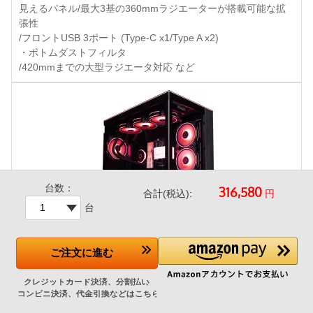
見えるパネル/最大3基の360mmラジエーターが搭載可能な拡
張性
/フロントUSB 3ポート (Type-C x1/Type A x2)
・ボトムダストフィルタ
/420mmまでの大型ラジエータ対応 など
台数：
円
合計(税込):
台
ご注文
に進む
LianLi O11D EVO RGB Black 特別仕様
+43,500円