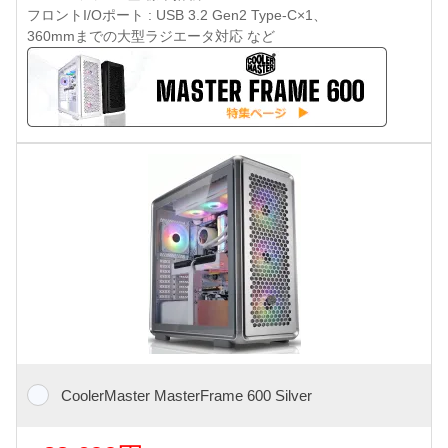
フロントI/Oポート : USB 3.2 Gen2 Type-C×1、
360mmまでの大型ラジエータ対応 など
CoolerMaster MasterFrame 600 Silver