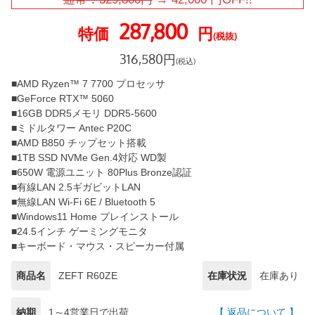
287,800
特価
円
(税抜)
316,580
円
(税込)
■AMD Ryzen™ 7 7700 プロセッサ
■GeForce RTX™ 5060
■16GB DDR5メモリ DDR5-5600
■ミドルタワー Antec P20C
■AMD B850 チップセット搭載
■1TB SSD NVMe Gen.4対応 WD製
■650W 電源ユニット 80Plus Bronze認証
■有線LAN 2.5ギガビットLAN
■無線LAN Wi-Fi 6E / Bluetooth 5
■Windows11 Home プレインストール
■24.5インチ ゲーミングモニタ
■キーボード・マウス・スピーカー付属
商品名
ZEFT R60ZE
在庫状況
在庫あり
納期
1～4営業日で出荷
【 返品について 】