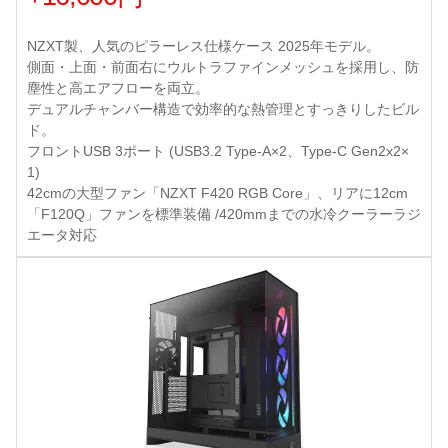
NZXT製、人気のピラーレス仕様ケース 2025年モデル。
側面・上面・前面右にウルトラファインメッシュを採用し、防
塵性と高エアフローを両立。
デュアルチャンバー構造で効率的な熱管理とすっきりしたビル
ド。
フロントUSB 3ポート (USB3.2 Type-A×2、Type-C Gen2x2×
1)
42cmの大型ファン「NZXT F420 RGB Core」、リアに12cm
「F120Q」ファンを標準装備 /420mmまでの水冷クーラーラジ
エータ対応