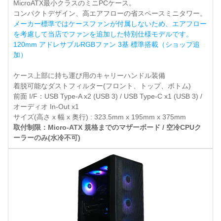
MicroATX最小クラスのミニPCケース。
コンパクトデザイン、高エアフローの省スペースミニタワー。
メーカー標準ではケースファンが付属しないため、エアフロー
を考慮して当店でファンを追加した特別仕様モデルです。
120mm アドレサブルRGBファン 3基 標準搭載（ショップ追
加）
ケース上部に持ち運び用のキャリーハンドル装備
着脱可能なダストフィルター(フロント、トップ、ボトム)
前面 I/F：USB Type-A x2 (USB 3) / USB Type-C x1 (USB 3) /
オーディオ In-Out x1
サイズ(高さ x 幅 x 奥行) : 323.5mm x 195mm x 375mm
取付制限：Micro-ATX 規格までのマザーボード / 空冷CPUク
ーラーのみ(水冷不可)