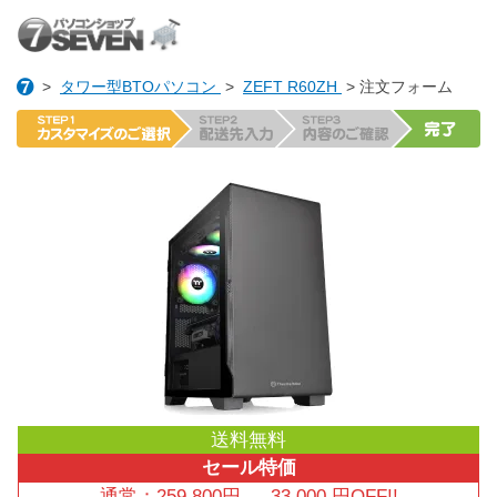
>
タワー型BTOパソコン
>
ZEFT R60ZH
> 注文フォーム
送料無料
セール特価
通常：
259,800
円
→
33,000
円OFF!!