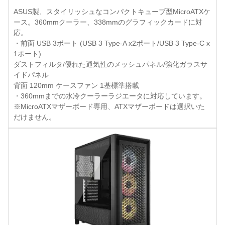
ASUS製、スタイリッシュなコンパクトキューブ型MicroATXケ
ース。360mmクーラー、338mmのグラフィックカードに対
応。
・前面 USB 3ポート (USB 3 Type-A x2ポート/USB 3 Type-C x
1ポート)
ダストフィルタ/優れた通気性のメッシュパネル/強化ガラスサ
イドパネル
背面 120mm ケースファン 1基標準搭載
・360mmまでの水冷クーラーラジエータに対応しています。
※MicroATXマザーボード専用、ATXマザーボードは選択いた
だけません。