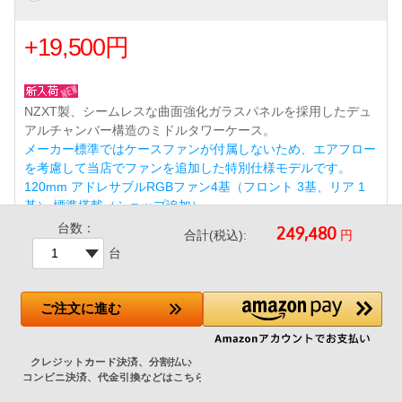
+19,500円
NZXT製、シームレスな曲面強化ガラスパネルを採用したデュ
アルチャンバー構造のミドルタワーケース。
メーカー標準ではケースファンが付属しないため、エアフロー
を考慮して当店でファンを追加した特別仕様モデルです。
120mm アドレサブルRGBファン4基（フロント 3基、リア 1
基） 標準搭載（ショップ追加）
台数：
円
合計(税込):
ツールレス設計とケーブルマネジメントチャネルにより、美し
台
く組み立てやすい内部レイアウトを実現。リアコネクト（BT
F/Project Zero）対応マザーボードにも対応。
前面USB 3ポート（USB 3.2 Gen1 Type-A×2 / USB 3.2 Gen2x
ご注文
に進む
2 Type-C×1）※Type-Cポート使用には対応マザーボードが必
要です。