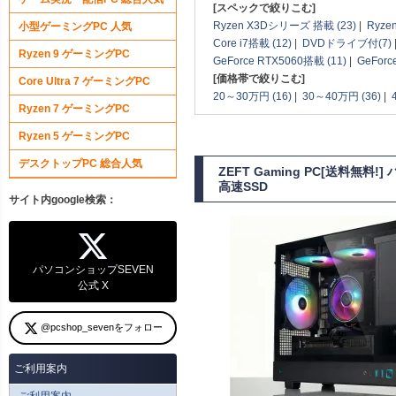
[スペックで絞りこむ]
Ryzen X3Dシリーズ 搭載 (23)
|
Ryze
小型ゲーミングPC 人気
Core i7搭載 (12)
|
DVDドライブ付(7)
Ryzen 9 ゲーミングPC
GeForce RTX5060搭載 (11)
|
GeForc
[価格帯で絞りこむ]
Core Ultra 7 ゲーミングPC
20～30万円 (16)
|
30～40万円 (36)
|
Ryzen 7 ゲーミングPC
Ryzen 5 ゲーミングPC
デスクトップPC 総合人気
ZEFT Gaming PC[送料無料
高速SSD
サイト内google検索：
パソコンショップSEVEN
公式 X
@pcshop_sevenをフォロー
ご利用案内
ご利用案内