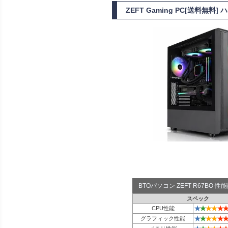
ZEFT Gaming PC[送料無料
BTOパソコン ZEFT R67BO 
スペック
★
★
★
★
★
★
CPU性能
★
★
★
★
★
★
グラフィック性能