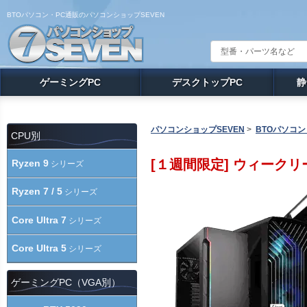
BTOパソコン・PC通販のパソコンショップSEVEN
ゲーミングPC
デスクトップPC
静
パソコンショップSEVEN
>
BTOパソコン
CPU別
[１週間限定] ウィークリ
Ryzen 9
シリーズ
Ryzen 7 / 5
シリーズ
Core Ultra 7
シリーズ
Core Ultra 5
シリーズ
ゲーミングPC（VGA別）