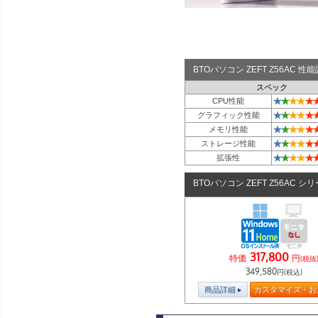
BTOパソコン ZEFT Z56AC 
スペック
★
★
★
★
★
CPU性能
★
★
★
★
★
グラフィック性能
★
★
★
★
★
メモリ性能
★
★
★
★
★
ストレージ性能
★
★
★
★
★
拡張性
BTOパソコン ZEFT Z56AC シ
317,800
特価
円
(税抜
349,580
円(税込)
商品詳細
カスタマイズ・お