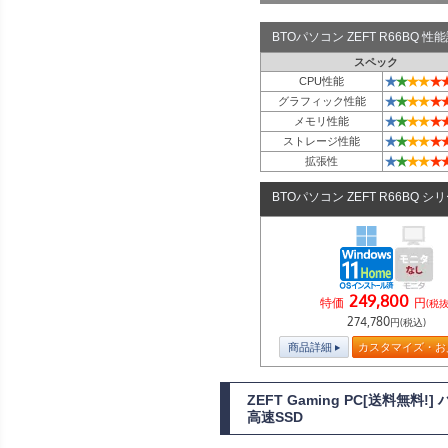
BTOパソコン ZEFT R66BQ 
スペック
★
★
★
★
★
CPU性能
★
★
★
★
★
グラフィック性能
★
★
★
★
★
メモリ性能
★
★
★
★
★
ストレージ性能
★
★
★
★
★
拡張性
BTOパソコン ZEFT R66BQ シ
249,800
特価
円
(税抜
274,780
円(税込)
商品詳細
カスタマイズ・お
ZEFT Gaming PC[送料無料
高速SSD