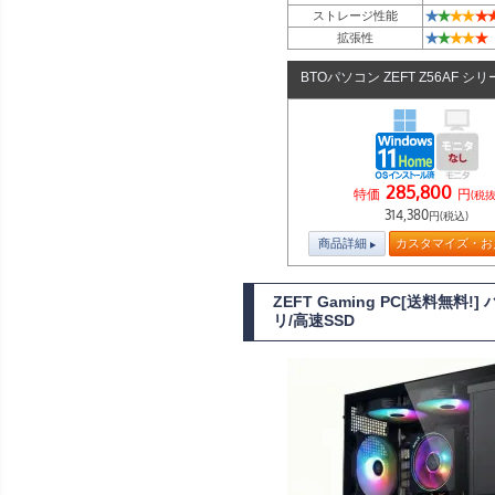
★
★
★
★
★
ストレージ性能
★
★
★
★
★
拡張性
BTOパソコン ZEFT Z56AF シ
285,800
特価
円
(税抜
314,380
円(税込)
商品詳細
カスタマイズ・お
ZEFT Gaming PC[送料無料
リ/高速SSD