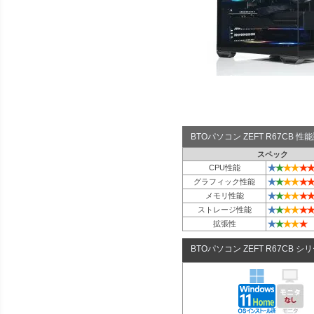
BTOパソコン ZEFT R67CB 
スペック
★
★
★
★
★
★
CPU性能
★
★
★
★
★
★
グラフィック性能
★
★
★
★
★
★
メモリ性能
★
★
★
★
★
★
ストレージ性能
★
★
★
★
★
拡張性
BTOパソコン ZEFT R67CB シ