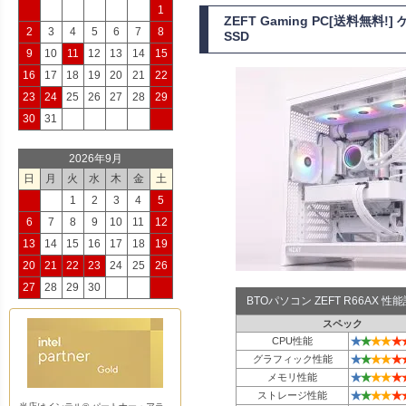
1
ZEFT Gaming PC[送料無料
2
3
4
5
6
7
8
SSD
9
10
11
12
13
14
15
16
17
18
19
20
21
22
23
24
25
26
27
28
29
30
31
2026年9月
日
月
火
水
木
金
土
1
2
3
4
5
6
7
8
9
10
11
12
13
14
15
16
17
18
19
20
21
22
23
24
25
26
27
28
29
30
BTOパソコン ZEFT R66AX 
スペック
★
★
★
★
★
CPU性能
★
★
★
★
★
グラフィック性能
★
★
★
★
★
メモリ性能
★
★
★
★
★
ストレージ性能