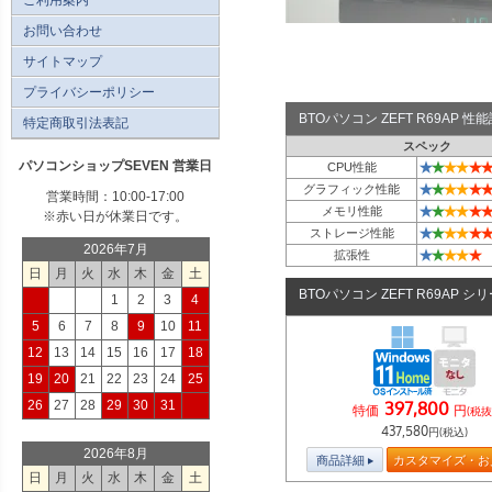
お問い合わせ
サイトマップ
プライバシーポリシー
BTOパソコン ZEFT R69AP 
特定商取引法表記
スペック
パソコンショップSEVEN 営業日
★
★
★
★
★
★
CPU性能
★
★
★
★
★
★
グラフィック性能
営業時間：10:00-17:00
★
★
★
★
★
★
メモリ性能
※赤い日が休業日です。
★
★
★
★
★
★
ストレージ性能
2026年7月
★
★
★
★
★
拡張性
日
月
火
水
木
金
土
BTOパソコン ZEFT R69AP シ
1
2
3
4
5
6
7
8
9
10
11
12
13
14
15
16
17
18
19
20
21
22
23
24
25
26
27
28
29
30
31
397,800
特価
円
(税抜
437,580
円(税込)
2026年8月
商品詳細
カスタマイズ・お
日
月
火
水
木
金
土