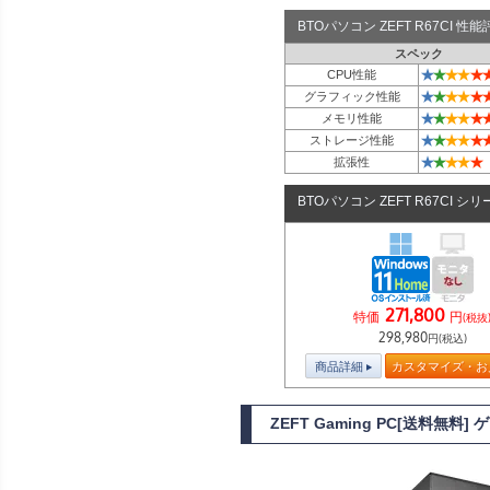
BTOパソコン ZEFT R67CI 
スペック
★
★
★
★
★
CPU性能
★
★
★
★
★
グラフィック性能
★
★
★
★
★
メモリ性能
★
★
★
★
★
ストレージ性能
★
★
★
★
★
拡張性
BTOパソコン ZEFT R67CI シ
271,800
特価
円
(税抜
298,980
円(税込)
商品詳細
カスタマイズ・お
ZEFT Gaming PC[送料無料]