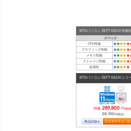
BTOパソコン ZEFT G62AI 
スペック
★
★
★
★
★
CPU性能
★
★
★
★
★
グラフィック性能
★
★
★
★
★
メモリ性能
★
★
★
★
★
ストレージ性能
★
★
★
★
★
拡張性
BTOパソコン ZEFT G62AI シリ
289,800
特価
円
(税抜
318,780
円(税込)
商品詳細
カスタマイズ・お