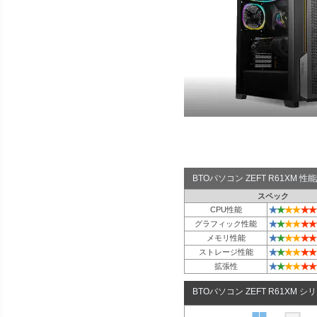
BTOパソコン ZEFT R61XM 
スペック
★
★
★
★
★
★
CPU性能
★
★
★
★
★
★
グラフィック性能
★
★
★
★
★
★
メモリ性能
★
★
★
★
★
★
ストレージ性能
★
★
★
★
★
★
拡張性
BTOパソコン ZEFT R61XM シ