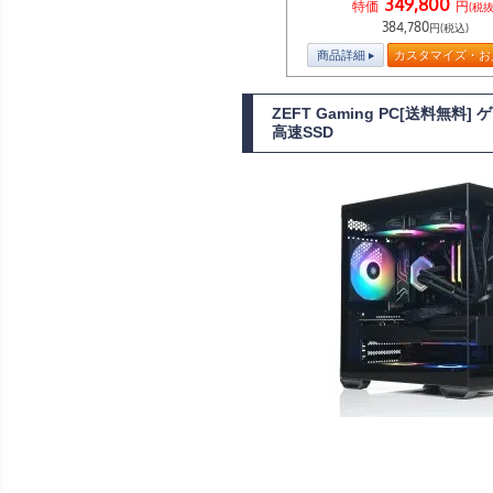
349,800
特価
円
(税抜
384,780
円(税込)
商品詳細
カスタマイズ・お
ZEFT Gaming PC[送料無料
高速SSD