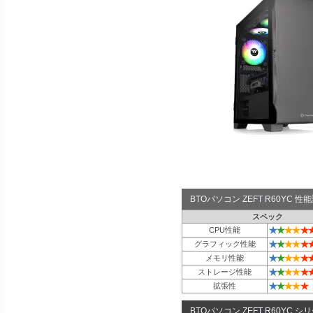
BTOパソコン ZEFT R60YC 
スペック
★
★
★
★
★
CPU性能
★
★
★
★
★
グラフィック性能
★
★
★
★
★
メモリ性能
★
★
★
★
★
ストレージ性能
★
★
★
★
★
拡張性
BTOパソコン ZEFT R60YC シ