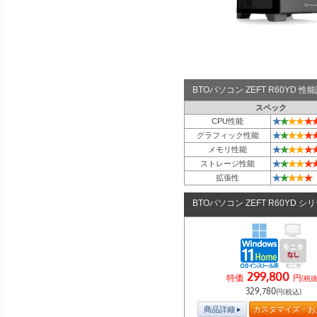
BTOパソコン ZEFT R60YD 
スペック
★
★
★
★
★
CPU性能
★
★
★
★
★
グラフィック性能
★
★
★
★
★
メモリ性能
★
★
★
★
★
ストレージ性能
★
★
★
★
★
拡張性
BTOパソコン ZEFT R60YD シ
299,800
特価
円
(税抜
329,780
円(税込)
商品詳細
カスタマイズ・お