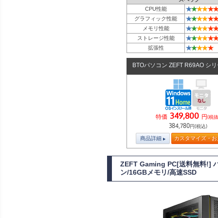
★
★
★
★
★
★
CPU性能
★
★
★
★
★
★
グラフィック性能
★
★
★
★
★
★
メモリ性能
★
★
★
★
★
★
ストレージ性能
★
★
★
★
★
拡張性
BTOパソコン ZEFT R69AO シ
349,800
特価
円
(税抜
384,780
円(税込)
商品詳細
カスタマイズ・お
ZEFT Gaming PC[送料無
ン/16GBメモリ/高速SSD