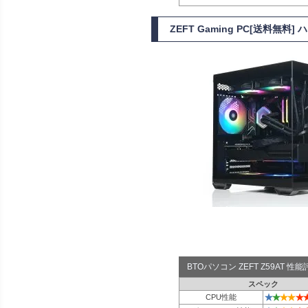
ZEFT Gaming PC[送料無
BTOパソコン ZEFT Z59AT 
スペック
★
★
★
★
★
CPU性能