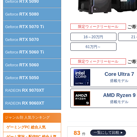
RTX 5090
Geforce
RTX 5080
Geforce
RTX 5070 Ti
ご希
限定ウィークリーセール
Geforce
16～20万円
21
RTX 5070
Geforce
61万円～
RTX 5060 Ti
Geforce
ご希
限定ウィークリーセール
RTX 5060
Geforce
Core Ultra 7
RTX 5050
Geforce
搭載モデル
RX 9070XT
RADEON
AMD Ryzen 9
搭載モデル
RX 9060XT
RADEON
ジャンル別 人気ランキング
ゲーミングPC 総合人気
83
一覧にして比較
件
ゲーム実況・配信PC 総合人気