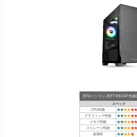
BTOパソコン ZEFT R61XP 
スペック
★
★
★
★
★
★
CPU性能
★
★
★
★
★
★
グラフィック性能
★
★
★
★
★
★
メモリ性能
★
★
★
★
★
★
ストレージ性能
★
★
★
★
★
拡張性