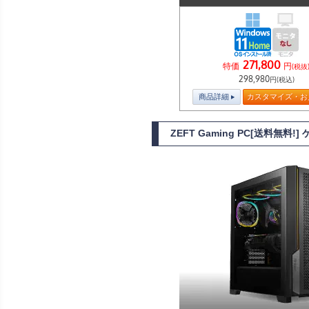
271,800
特価
円
(税抜
298,980
円(税込)
商品詳細
カスタマイズ・お
ZEFT Gaming PC[送料無料