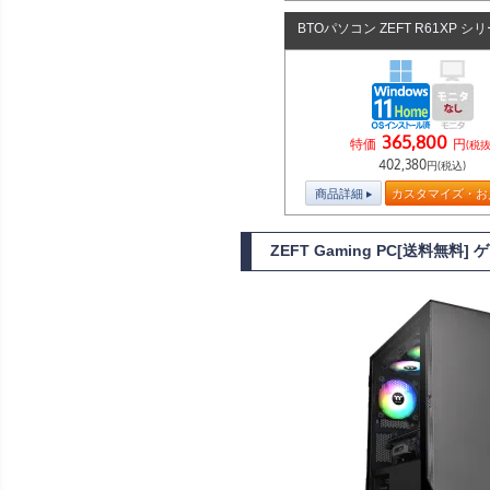
BTOパソコン ZEFT R61XP シ
365,800
特価
円
(税抜
402,380
円(税込)
商品詳細
カスタマイズ・お
ZEFT Gaming PC[送料無料]