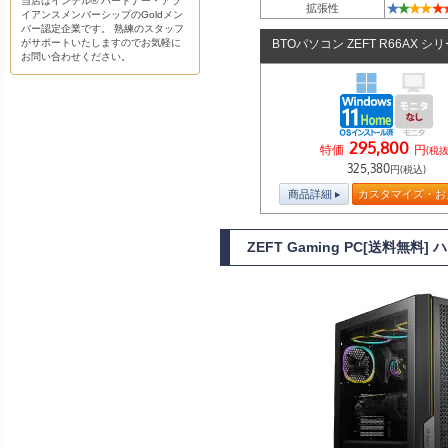
当店はインテル® パートナー・アラ
★
★
★
★
★
拡張性
イアンスメンバーシップのGoldメン
バー認定企業です。 熟練のスタッフ
がサポートいたしますのでお気軽に
BTOパソコン ZEFT R66AX シ
お問い合わせください。
295,800
特価
円
(税抜
325,380
円(税込)
商品詳細
カスタマイズ・お
ZEFT Gaming PC[送料無料