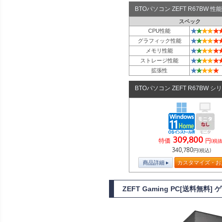
BTOパソコン ZEFT R67BW
スペック
★
★
★
★
★
CPU性能
★
★
★
★
★
グラフィック性能
★
★
★
★
★
メモリ性能
★
★
★
★
★
ストレージ性能
★
★
★
★
★
拡張性
BTOパソコン ZEFT R67BW シ
309,800
特価
円
(税抜
340,780
円(税込)
商品詳細
カスタマイズ・お
ZEFT Gaming PC[送料無