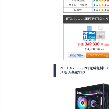
★
★
★
★
★
★
メモリ性能
★
★
★
★
★
★
ストレージ性能
★
★
★
★
★
★
拡張性
BTOパソコン ZEFT R67BO シ
349,800
特価
円
(税抜
384,780
円(税込)
商品詳細
カスタマイズ・お
ZEFT Gaming PC[送料無料
メモリ/高速SSD