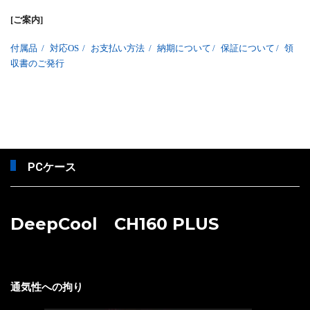
[ご案内]
付属品
/
対応OS
/
お支払い方法
/
納期について
/
保証について
/
領
収書のご発行
PCケース
DeepCool CH160 PLUS
通気性への拘り