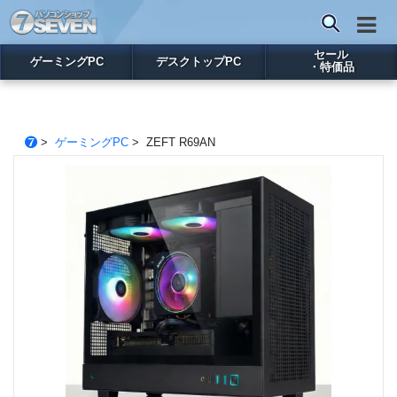
セール
ゲーミングPC
デスクトップPC
・特価品
>
ゲーミングPC
> ZEFT R69AN