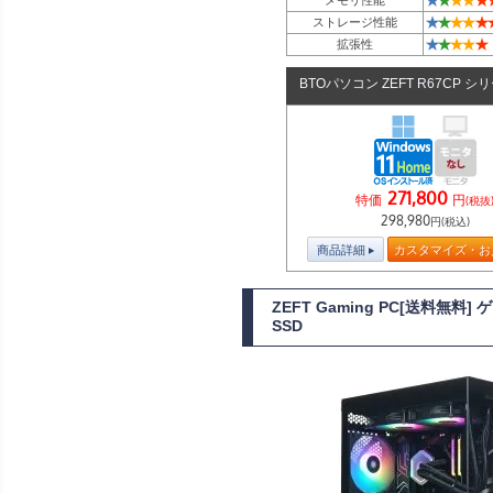
★
★
★
★
★
メモリ性能
★
★
★
★
★
ストレージ性能
★
★
★
★
★
拡張性
BTOパソコン ZEFT R67CP シ
271,800
特価
円
(税抜
298,980
円(税込)
商品詳細
カスタマイズ・お
ZEFT Gaming PC[送料無料
SSD