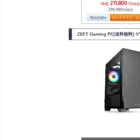
271,800
特価
円
(税抜
298,980
円(税込)
商品詳細
カスタマイズ・お
ZEFT Gaming PC[送料無