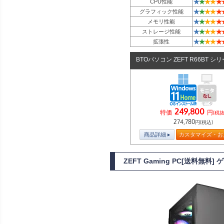
★
★
★
★
★
CPU性能
★
★
★
★
★
グラフィック性能
★
★
★
★
★
メモリ性能
★
★
★
★
★
ストレージ性能
★
★
★
★
★
拡張性
BTOパソコン ZEFT R66BT シ
249,800
特価
円
(税抜
274,780
円(税込)
商品詳細
カスタマイズ・お
ZEFT Gaming PC[送料無料]