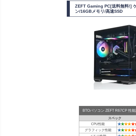
ZEFT Gaming PC[送料無料
ン/16GBメモリ/高速SSD
BTOパソコン ZEFT R67CP 
スペック
★
★
★
★
★
CPU性能
★
★
★
★
★
グラフィック性能