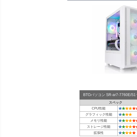
BTOパソコン SR-ar7-7760E
スペック
★
★
★
★
★
CPU性能
★
★
★
★
グラフィック性能
★
★
★
★
★
メモリ性能
★
★
★
★
★
ストレージ性能
★
★
★
★
★
拡張性