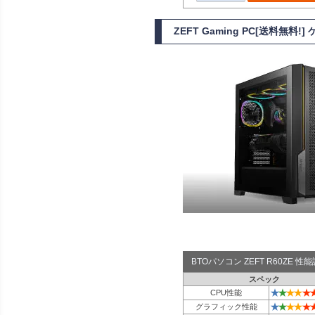
ZEFT Gaming PC[送料無料!
BTOパソコン ZEFT R60ZE 
スペック
★
★
★
★
★
CPU性能
★
★
★
★
★
グラフィック性能