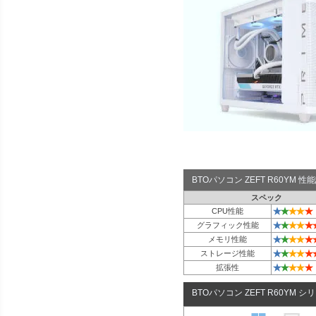
BTOパソコン ZEFT R60YM 
スペック
★
★
★
★
★
CPU性能
★
★
★
★
★
グラフィック性能
★
★
★
★
★
メモリ性能
★
★
★
★
★
ストレージ性能
★
★
★
★
★
拡張性
BTOパソコン ZEFT R60YM シ