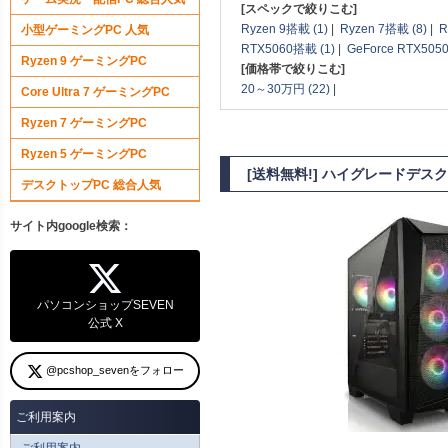
[スペックで絞りこむ]
Ryzen 9搭載 (1)
|
Ryzen 7搭載 (8)
|
R
小型ゲーミングPC 人気
RTX5060搭載 (1)
|
GeForce RTX505
Ryzen 9 ゲーミングPC
[価格帯で絞りこむ]
20～30万円 (22)
|
Core Ultra 7 ゲーミングPC
Ryzen 7 ゲーミングPC
Ryzen 5 ゲーミングPC
[送料無料!] ハイグレードデスク
デスクトップPC 総合人気
サイト内google検索：
パソコンショップSEVEN
公式 X
@pcshop_sevenをフォロー
ご利用案内
ご利用案内