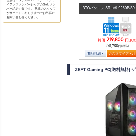
当店はインテル® パートナー・アラ
イアンスメンバーシップのGoldメン
BTOパソコン SR-ar9-9260B/S
バー認定企業です。 熟練のスタッフ
がサポートいたしますのでお気軽に
お問い合わせください。
219,800
特価
円
(税抜
241,780
円(税込)
商品詳細
カスタマイズ・お
ZEFT Gaming PC[送料無料