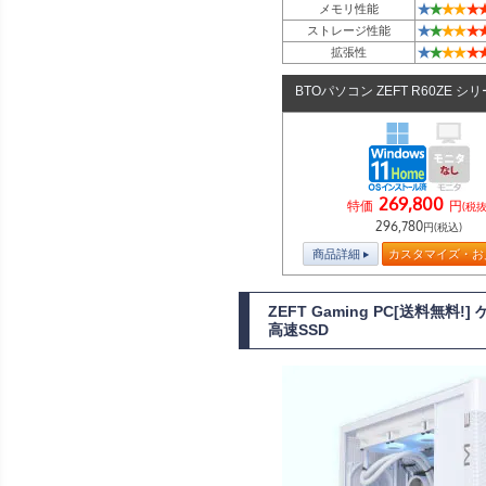
★
★
★
★
★
メモリ性能
★
★
★
★
★
ストレージ性能
★
★
★
★
★
拡張性
BTOパソコン ZEFT R60ZE シ
269,800
特価
円
(税抜
296,780
円(税込)
商品詳細
カスタマイズ・お
ZEFT Gaming PC[送料無料!
高速SSD