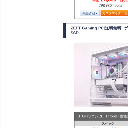
特価
円
(税抜
298,980
円(税込)
商品詳細
カスタマイズ・お
ZEFT Gaming PC[送料無料
SSD
BTOパソコン ZEFT R66BT 
スペック