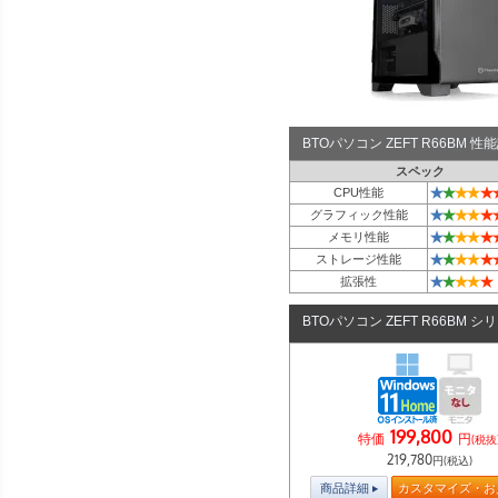
BTOパソコン ZEFT R66BM 
スペック
★
★
★
★
★
CPU性能
★
★
★
★
★
グラフィック性能
★
★
★
★
★
メモリ性能
★
★
★
★
★
ストレージ性能
★
★
★
★
★
拡張性
BTOパソコン ZEFT R66BM シ
199,800
特価
円
(税抜
219,780
円(税込)
商品詳細
カスタマイズ・お