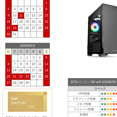
1
2
3
4
5
6
7
8
9
10
11
12
13
14
15
16
17
18
19
20
21
22
23
24
25
26
27
28
29
30
31
2026年9月
日
月
火
水
木
金
土
1
2
3
4
5
6
7
8
9
10
11
12
13
14
15
16
17
18
19
20
21
22
23
24
25
26
BTOパソコン SR-ar9-9260B
27
28
29
30
スペック
★
★
★
★
★
CPU性能
★
★
★
★
グラフィック性能
★
★
★
★
★
メモリ性能
★
★
★
★
★
ストレージ性能
★
★
★
★
★
拡張性