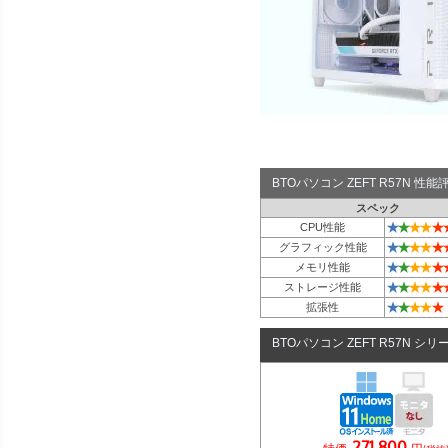
BTOパソコン ZEFT R57N 性
スペック
★
★
★
★
★
CPU性能
★
★
★
★
★
グラフィック性能
★
★
★
★
★
メモリ性能
★
★
★
★
★
ストレージ性能
★
★
★
★
★
拡張性
BTOパソコン ZEFT R57N シリ
271,800