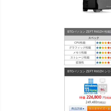
BTOパソコン ZEFT R60ZH 
スペック
★
★
★
★
★
CPU性能
★
★
★
★
★
グラフィック性能
★
★
★
★
★
メモリ性能
★
★
★
★
★
ストレージ性能
★
★
★
★
★
拡張性
BTOパソコン ZEFT R60ZH シ
226,800
特価
円
(税抜
249,480
円(税込)
商品詳細
カスタマイズ・お