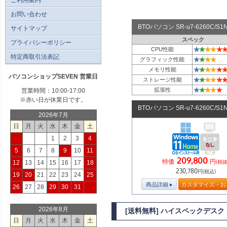
お問い合わせ
BTOパソコン SR-u7-6260C/
サイトマップ
スペック
プライバシーポリシー
★
★
★
★
★
★
CPU性能
特定商取引法表記
★
★
★
★
グラフィック性能
★
★
★
★
★
★
メモリ性能
パソコンショップSEVEN 営業日
★
★
★
★
★
★
ストレージ性能
★
★
★
★
★
拡張性
営業時間：10:00-17:00
※赤い日が休業日です。
BTOパソコン SR-u7-6260C/S
2026年7月
日
月
火
水
木
金
土
1
2
3
4
5
6
7
8
9
10
11
209,800
特価
円
(税抜
12
13
14
15
16
17
18
230,780
円(税込)
19
20
21
22
23
24
25
商品詳細
カスタマイズ・お
26
27
28
29
30
31
2026年8月
[送料無料] ハイスペックデスクトッ
日
月
火
水
木
金
土