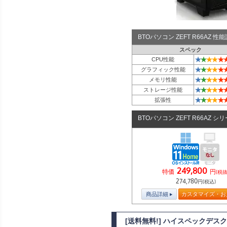
BTOパソコン ZEFT R66AZ 
スペック
★
★
★
★
★
CPU性能
★
★
★
★
★
グラフィック性能
★
★
★
★
★
メモリ性能
★
★
★
★
★
ストレージ性能
★
★
★
★
★
拡張性
BTOパソコン ZEFT R66AZ シ
249,800
特価
円
(税抜
274,780
円(税込)
商品詳細
カスタマイズ・お
[送料無料!] ハイスペックデスクトッ