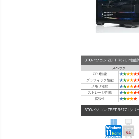
BTOパソコン ZEFT R67CI 
スペック
★
★
★
★
★
CPU性能
★
★
★
★
★
グラフィック性能
★
★
★
★
★
メモリ性能
★
★
★
★
★
ストレージ性能
★
★
★
★
★
拡張性
BTOパソコン ZEFT R67CI シ