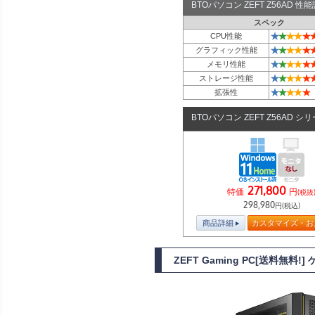
BTOパソコン ZEFT Z56AD 
スペック
★
★
★
★
★
CPU性能
★
★
★
★
★
グラフィック性能
★
★
★
★
★
メモリ性能
★
★
★
★
★
ストレージ性能
★
★
★
★
★
拡張性
BTOパソコン ZEFT Z56AD シ
271,800
特価
円
(税抜
298,980
円(税込)
商品詳細
カスタマイズ・お
ZEFT Gaming PC[送料無料