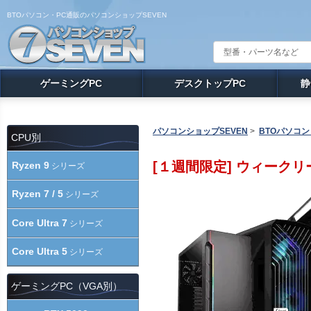
BTOパソコン・PC通販のパソコンショップSEVEN
ゲーミングPC
デスクトップPC
静
パソコンショップSEVEN
>
BTOパソコン
CPU別
[１週間限定] ウィークリ
Ryzen 9
シリーズ
Ryzen 7 / 5
シリーズ
Core Ultra 7
シリーズ
Core Ultra 5
シリーズ
ゲーミングPC（VGA別）