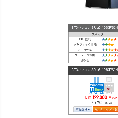
BTOパソコン SR-u5-4060F/
スペック
★
★
★
★
★
CPU性能
★
★
★
★
グラフィック性能
★
★
★
★
★
メモリ性能
★
★
★
★
★
ストレージ性能
★
★
★
★
★
拡張性
BTOパソコン SR-u5-4060F/S
199,800
特価
円
(税抜
219,780
円(税込)
商品詳細
カスタマイズ・お