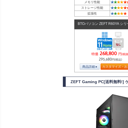
★
★
★
★
★
メモリ性能
★
★
★
★
★
ストレージ性能
★
★
★
★
★
拡張性
BTOパソコン ZEFT R60YA シ
268,800
特価
円
(税抜
295,680
円(税込)
商品詳細
カスタマイズ・お
ZEFT Gaming PC[送料無料