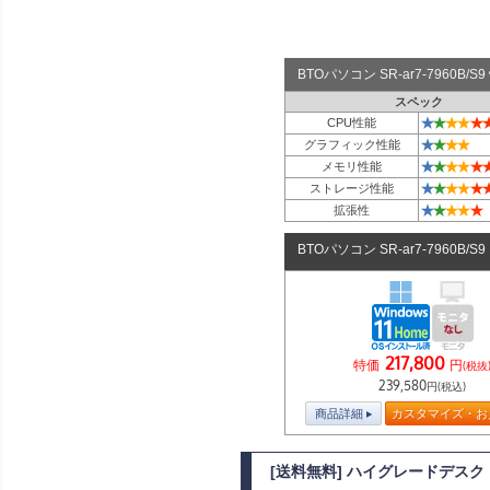
BTOパソコン SR-ar7-7960B
スペック
★
★
★
★
★
CPU性能
★
★
★
★
グラフィック性能
★
★
★
★
★
メモリ性能
★
★
★
★
★
ストレージ性能
★
★
★
★
★
拡張性
BTOパソコン SR-ar7-7960B/S
217,800
特価
円
(税抜
239,580
円(税込)
商品詳細
カスタマイズ・お
[送料無料] ハイグレードデスクトッ