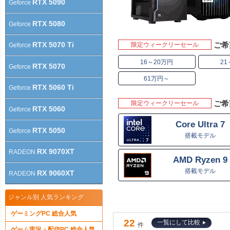
RTX 5090
Geforce
RTX 5080
Geforce
RTX 5070 Ti
ご希
限定ウィークリーセール
Geforce
16～20万円
21
RTX 5070
Geforce
61万円～
RTX 5060 Ti
Geforce
ご希
限定ウィークリーセール
RTX 5060
Geforce
Core Ultra 7
RTX 5050
Geforce
搭載モデル
RX 9070XT
RADEON
AMD Ryzen 9
搭載モデル
RX 9060XT
RADEON
ジャンル別 人気ランキング
ゲーミングPC 総合人気
22
一覧にして比較
件
ゲーム実況・配信PC 総合人気