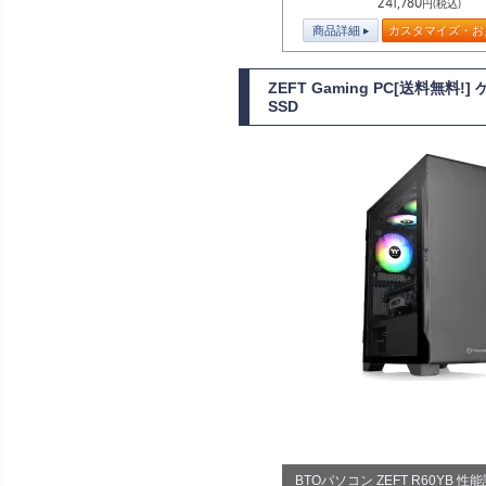
241,780
円(税込)
商品詳細
カスタマイズ・お
ZEFT Gaming PC[送料無料
SSD
BTOパソコン ZEFT R60YB 