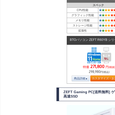
スペック
★
★
★
★
★
CPU性能
★
★
★
★
★
グラフィック性能
★
★
★
★
★
メモリ性能
★
★
★
★
★
ストレージ性能
★
★
★
★
★
拡張性
BTOパソコン ZEFT R60YB シ
271,800
特価
円
(税抜
298,980
円(税込)
商品詳細
カスタマイズ・お
ZEFT Gaming PC[送料無料]
高速SSD