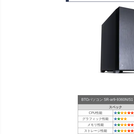
BTOパソコン SR-ar9-9360N
スペック
★
★
★
★
★
★
CPU性能
★
★
★
★
グラフィック性能
★
★
★
★
★
★
メモリ性能
★
★
★
★
★
★
ストレージ性能