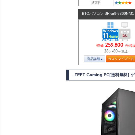
★
★
★
★
★
拡張性
BTOパソコン SR-ar9-9360N/S
259,800
特価
円
(税抜
285,780
円(税込)
商品詳細
カスタマイズ・お
ZEFT Gaming PC[送料無料]