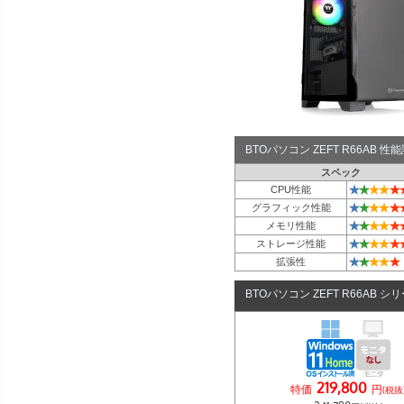
BTOパソコン ZEFT R66AB 
スペック
★
★
★
★
★
CPU性能
★
★
★
★
★
グラフィック性能
★
★
★
★
★
メモリ性能
★
★
★
★
★
ストレージ性能
★
★
★
★
★
拡張性
BTOパソコン ZEFT R66AB シ
219,800
特価
円
(税抜